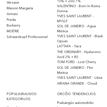
10% + Zinc 1%
Versace
VALENTINO - Born In Roma
Maison Margiela
Donna
Armani
YVES SAINT LAURENT -
Prada
MYSLF
Burberry
SOL DE JANEIRO - Agua
MOÉRIE
Mistica
YVES SAINT LAURENT - Black
Schwarzkopf Professional
Opium
LATTAFA - Yara
THE ORDINARY - Hyaluronic
Acid 2% + B5
TOM FORD - Lost Cherry
SOL DE JANEIRO - Flor
Mistica
YVES SAINT LAURENT - Libre
ARIANA GRANDE - Cloud
POPULIARIAUSIOS
GROŽIO TENDENCIJOS
KATEGORIJOS
Prabangūs automobilio