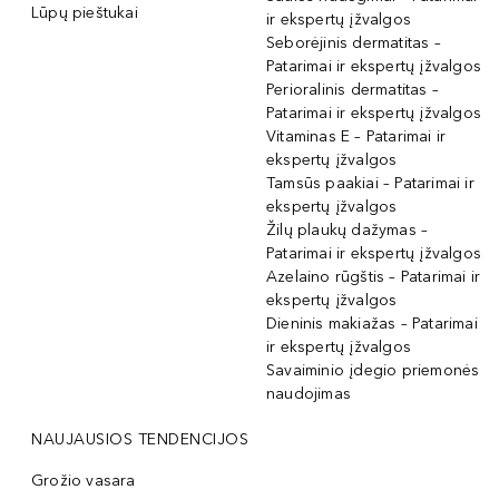
Lūpų pieštukai
ir ekspertų įžvalgos
Seborėjinis dermatitas –
Patarimai ir ekspertų įžvalgos
Perioralinis dermatitas –
Patarimai ir ekspertų įžvalgos
Vitaminas E – Patarimai ir
ekspertų įžvalgos
Tamsūs paakiai – Patarimai ir
ekspertų įžvalgos
Žilų plaukų dažymas –
Patarimai ir ekspertų įžvalgos
Azelaino rūgštis – Patarimai ir
ekspertų įžvalgos
Dieninis makiažas – Patarimai
ir ekspertų įžvalgos
Savaiminio įdegio priemonės
naudojimas
NAUJAUSIOS TENDENCIJOS
Grožio vasara