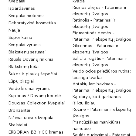
Kvepalai
kvapai
Ricinos aliejus – Patarimai ir
Išpardavimas
ekspertų įžvalgos
Kvepalai moterims
Retinolis – Patarimai ir
Dekoratyvinė kosmetika
ekspertų įžvalgos
Nauja
Pigmentinės dėmės –
Super kaina
Patarimai ir ekspertų įžvalgos
Kvepalai vyrams
Glicerinas – Patarimai ir
Blakstienų serumai
ekspertų įžvalgos
Salicilo rūgštis – Patarimai ir
Rituals Dovanų rinkiniai
ekspertų įžvalgos
Blakstienų tušai
Veido odos priežiūros rutina:
Šukos ir plaukų šepečiai
teisinga tvarka
Lūpų blizgiai
Antakių laminavimas –
Veido kremai vyrams
Patarimai ir ekspertų įžvalgos
Kuponas / Dovanų kortelė
Ką daryti, kad garbanos
Douglas Collection Kvepalai
išliktų ilgiau
Rožinė – Patarimai ir ekspertų
Bronzantai
įžvalgos
Nišiniai unisex kvepalai
Prancūziškas manikiūras
Skaistalai
namuose
ERBORIAN BB ir CC kremas
Saulės nudegimai – Patarimai