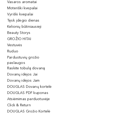
Vasaros aromatai
Moteriški kvepalai
Vyriški kvepalai
Tęsk įdegio dienas
Kelionių būtiniausieji
Beauty Storys
GROŽIO HITAI
Vestuvės
Ruduo
Parduotuvių grožio
paslaugos
Raskite tobulą dovaną
Dovanų idėjos Jai
Dovanų idėjos Jam
DOUGLAS Dovanų kortelė
DOUGLAS PDF kuponas
Atsiėmimas parduotuvėje
Click & Return
DOUGLAS Grožio Kortelė