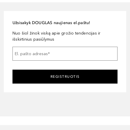
Užsisakyk DOUGLAS naujienas el.paštu!
Nuo šiol žinok viską apie grožio tendencijas ir
išskirtinius pasiūlymus
El. pašto adresas
*
REGISTRUOTIS