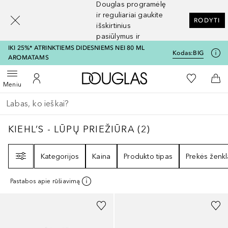
Douglas programėlę
[navigation.slideout.screenreader]
ir reguliariai gaukite
RODYTI
išskirtinius
pasiūlymus ir
nuolaidas
IKI 25%* ATRINKTIEMS DIDESNIEMS NEI 80 ML
Kodas:
BIG
AROMATAMS
Į Douglas pagrindinį pu
Į mano nor
Atidaryti meniu
Į mano paskyrą
Į kr
Meniu
Grįžk atgal
Vykdykite paiešką
KIEHL’S - LŪPŲ PRIEŽIŪRA
2
REZULTATAI
KIEHL’S - LŪPŲ PRIEŽIŪRA
(
2
)
Filtras
Kategorijos
Kaina
Produkto tipas
Prekės ženkl
Pastabos apie rūšiavimą