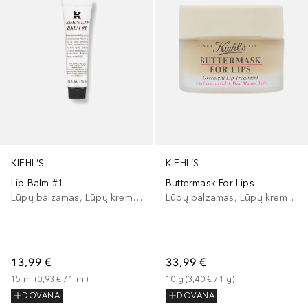
KIEHL’S
KIEHL’S
Lip Balm #1
Buttermask For Lips
Lūpų balzamas, Lūpų kremas
Lūpų balzamas, Lūpų kremas
13,99 €
33,99 €
15
ml
 (
0,93 €
 / 
1
ml
)
10
g
 (
3,40 €
 / 
1
g
)
DOVANA
DOVANA