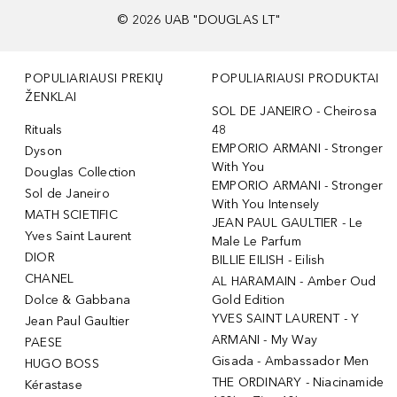
©
2026
UAB "DOUGLAS LT"
POPULIARIAUSI PREKIŲ
POPULIARIAUSI PRODUKTAI
ŽENKLAI
SOL DE JANEIRO - Cheirosa
Rituals
48
EMPORIO ARMANI - Stronger
Dyson
With You
Douglas Collection
EMPORIO ARMANI - Stronger
Sol de Janeiro
With You Intensely
MATH SCIETIFIC
JEAN PAUL GAULTIER - Le
Yves Saint Laurent
Male Le Parfum
DIOR
BILLIE EILISH - Eilish
CHANEL
AL HARAMAIN - Amber Oud
Dolce & Gabbana
Gold Edition
YVES SAINT LAURENT - Y
Jean Paul Gaultier
ARMANI - My Way
PAESE
Gisada - Ambassador Men
HUGO BOSS
THE ORDINARY - Niacinamide
Kérastase