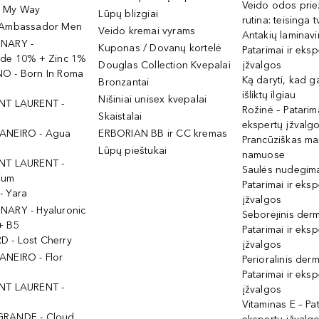
Veido odos prie
- My Way
Lūpų blizgiai
rutina: teisinga 
 Ambassador Men
Veido kremai vyrams
Antakių laminav
INARY -
Kuponas / Dovanų kortelė
Patarimai ir eksp
ide 10% + Zinc 1%
Douglas Collection Kvepalai
įžvalgos
O - Born In Roma
Ką daryti, kad 
Bronzantai
išliktų ilgiau
Nišiniai unisex kvepalai
NT LAURENT -
Rožinė – Patarima
Skaistalai
ekspertų įžvalg
ANEIRO - Agua
ERBORIAN BB ir CC kremas
Prancūziškas ma
Lūpų pieštukai
namuose
NT LAURENT -
Saulės nudegima
ium
Patarimai ir eksp
- Yara
įžvalgos
NARY - Hyaluronic
Seborėjinis derm
+ B5
Patarimai ir eksp
 - Lost Cherry
įžvalgos
ANEIRO - Flor
Perioralinis derm
Patarimai ir eksp
NT LAURENT -
įžvalgos
Vitaminas E – Pat
GRANDE - Cloud