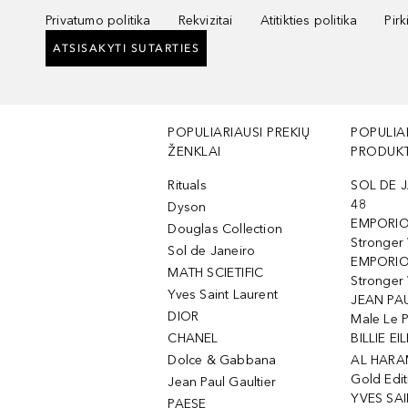
Privatumo politika
Rekvizitai
Atitikties politika
Pir
ATSISAKYTI SUTARTIES
POPULIARIAUSI PREKIŲ
POPULIA
ŽENKLAI
PRODUKT
Rituals
SOL DE J
48
Dyson
EMPORIO
Douglas Collection
Stronger
Sol de Janeiro
EMPORIO
MATH SCIETIFIC
Stronger 
Yves Saint Laurent
JEAN PAU
DIOR
Male Le 
CHANEL
BILLIE EIL
Dolce & Gabbana
AL HARA
Gold Edit
Jean Paul Gaultier
YVES SAI
PAESE