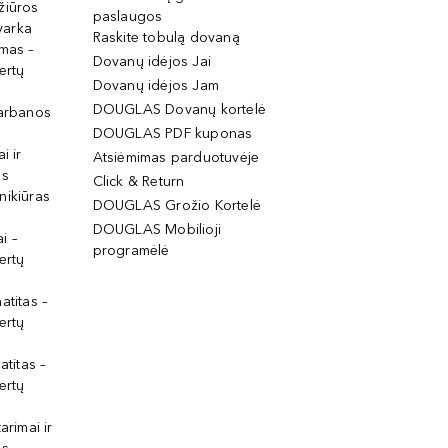
žiūros
paslaugos
tvarka
Raskite tobulą dovaną
imas –
Dovanų idėjos Jai
ertų
Dovanų idėjos Jam
DOUGLAS Dovanų kortelė
garbanos
DOUGLAS PDF kuponas
i ir
Atsiėmimas parduotuvėje
os
Click & Return
nikiūras
DOUGLAS Grožio Kortelė
DOUGLAS Mobilioji
i –
programėlė
ertų
atitas –
ertų
atitas –
ertų
arimai ir