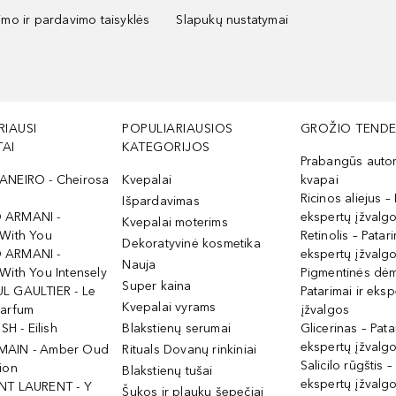
kimo ir pardavimo taisyklės
Slapukų nustatymai
RIAUSI
POPULIARIAUSIOS
GROŽIO TENDE
AI
KATEGORIJOS
Prabangūs auto
ANEIRO - Cheirosa
Kvepalai
kvapai
Ricinos aliejus – 
Išpardavimas
 ARMANI -
ekspertų įžvalg
Kvepalai moterims
 With You
Retinolis – Patari
Dekoratyvinė kosmetika
 ARMANI -
ekspertų įžvalg
Nauja
With You Intensely
Pigmentinės dė
Super kaina
L GAULTIER - Le
Patarimai ir eksp
Kvepalai vyrams
Parfum
įžvalgos
ISH - Eilish
Blakstienų serumai
Glicerinas – Pata
ekspertų įžvalg
MAIN - Amber Oud
Rituals Dovanų rinkiniai
Salicilo rūgštis –
ion
Blakstienų tušai
ekspertų įžvalg
NT LAURENT - Y
Šukos ir plaukų šepečiai