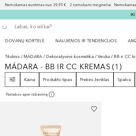
Nemokamas siuntimas nuo 39,95 € 2 nemokami mėginėliai Nemokamas d
IK
Grįžk atgal
Vykdykite paiešką
DOVANŲ KORTELĖ
NAUJIENOS IR TENDENCIJOS
AM
Atidaryti NAUJIENOS IR TENDENCIJOS 
Atid
Titulinis
MÁDARA
Dekoratyvinė kosmetika
Veidui
BB ir CC k
MÁDARA - BB IR CC KREMAS
(
1
)
MÁDARA - BB IR CC KREMAS
1
REZ
Filtras
Kaina
Produkto tipas
Prekės ženklas
Spalva
Pastabos apie rūšiavimą
+
1