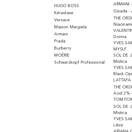
ARMANI 
HUGO BOSS
Gisada -
Kérastase
THE ORD
Versace
Niacinam
Maison Margiela
VALENTIN
Armani
Donna
Prada
YVES SAI
Burberry
MYSLF
MOÉRIE
SOL DE J
Mistica
Schwarzkopf Professional
YVES SAI
Black Op
LATTAFA 
THE ORDI
Acid 2% 
TOM FORD
SOL DE J
Mistica
YVES SAI
Libre
ARIANA 