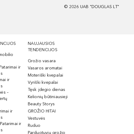
©
2026
UAB "DOUGLAS LT"
NCIJOS
NAUJAUSIOS
TENDENCIJOS
mobilio
Grožio vasara
Patarimai ir
Vasaros aromatai
os
Moteriški kvepalai
mai ir
Vyriški kvepalai
os
Tęsk įdegio dienas
mės –
Kelionių būtiniausieji
ertų
Beauty Storys
rimai ir
GROŽIO HITAI
os
Vestuvės
 Patarimai ir
Ruduo
os
Parduotuvių grožio