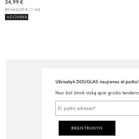
34,99 €
40
ml
 (
0,87 €
 / 
1
ml
)
DOVANA
Užsisakyk DOUGLAS naujienas el.paštu!
Nuo šiol žinok viską apie grožio tendencij
El. pašto adresas
*
REGISTRUOTIS