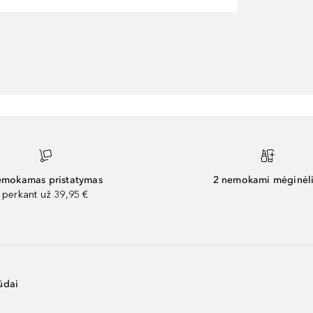
mokamas pristatymas
2 nemokami mėginėli
perkant už 39,95 €
ūdai