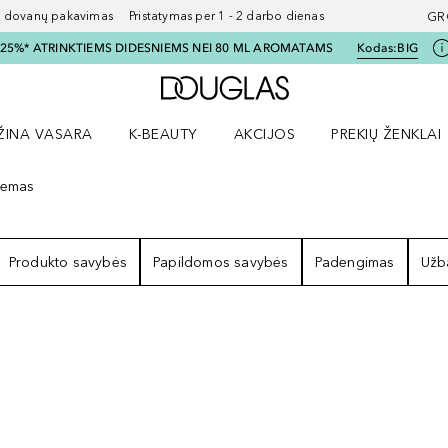
ovanų pakavimas Pristatymas per 1 - 2 darbo dienas
GR
I 25%* ATRINKTIEMS DIDESNIEMS NEI 80 ML AROMATAMS
Kodas:
BIG
Į Douglas pagrindinį pu
ŽINA VASARA
K-BEAUTY
AKCIJOS
PREKIŲ ŽENKLAI
meniu
aryti Amžina vasara meniu
Atidaryti AKCIJOS meniu
Atidaryti PREKIŲ 
remas
ULTATAI
Produkto savybės
Papildomos savybės
Padengimas
Užb