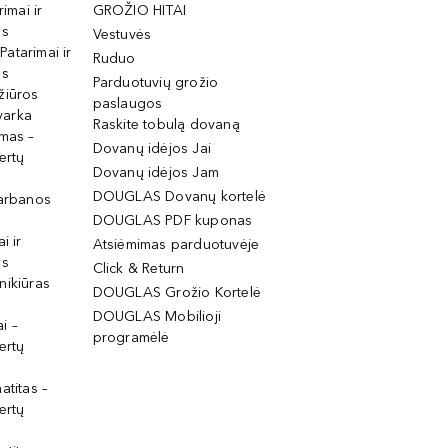
rimai ir
GROŽIO HITAI
os
Vestuvės
 Patarimai ir
Ruduo
os
Parduotuvių grožio
žiūros
paslaugos
tvarka
Raskite tobulą dovaną
imas –
Dovanų idėjos Jai
ertų
Dovanų idėjos Jam
DOUGLAS Dovanų kortelė
garbanos
DOUGLAS PDF kuponas
i ir
Atsiėmimas parduotuvėje
os
Click & Return
nikiūras
DOUGLAS Grožio Kortelė
DOUGLAS Mobilioji
i –
programėlė
ertų
atitas –
ertų