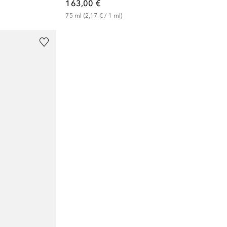
163,00 €
75
ml
 (
2,17 €
 / 
1
ml
)