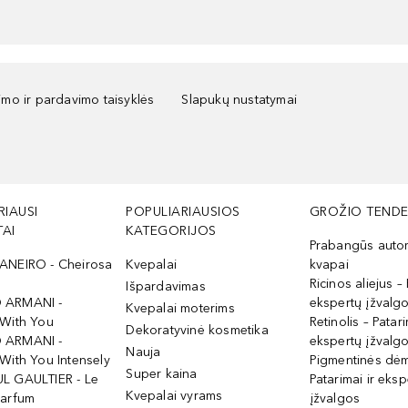
kimo ir pardavimo taisyklės
Slapukų nustatymai
RIAUSI
POPULIARIAUSIOS
GROŽIO TENDE
AI
KATEGORIJOS
Prabangūs auto
ANEIRO - Cheirosa
Kvepalai
kvapai
Ricinos aliejus – 
Išpardavimas
 ARMANI -
ekspertų įžvalg
Kvepalai moterims
 With You
Retinolis – Patari
Dekoratyvinė kosmetika
 ARMANI -
ekspertų įžvalg
Nauja
With You Intensely
Pigmentinės dė
Super kaina
L GAULTIER - Le
Patarimai ir eksp
Kvepalai vyrams
Parfum
įžvalgos