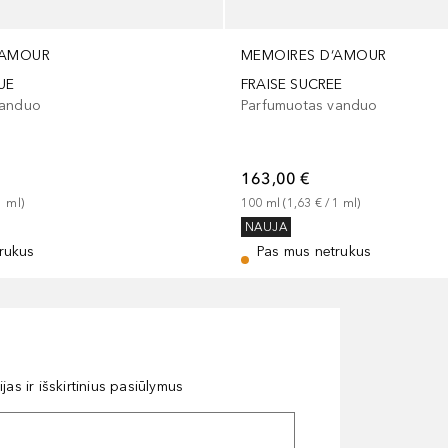
‘AMOUR
MEMOIRES D‘AMOUR
UE
FRAISE SUCREE
vanduo
Parfumuotas vanduo
163,00 €
1
ml
)
100
ml
 (
1,63 €
 / 
1
ml
)
NAUJA
rukus
Pas mus netrukus
as ir išskirtinius pasiūlymus