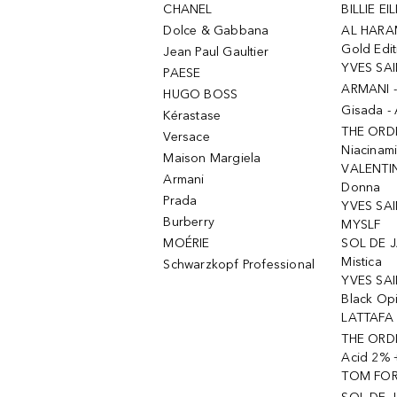
CHANEL
BILLIE EIL
Dolce & Gabbana
AL HARA
Gold Edit
Jean Paul Gaultier
YVES SAI
PAESE
ARMANI 
HUGO BOSS
Gisada -
Kérastase
THE ORD
Versace
Niacinam
Maison Margiela
VALENTIN
Armani
Donna
Prada
YVES SAI
Burberry
MYSLF
MOÉRIE
SOL DE J
Mistica
Schwarzkopf Professional
YVES SAI
Black Op
LATTAFA 
THE ORDI
Acid 2% 
TOM FORD