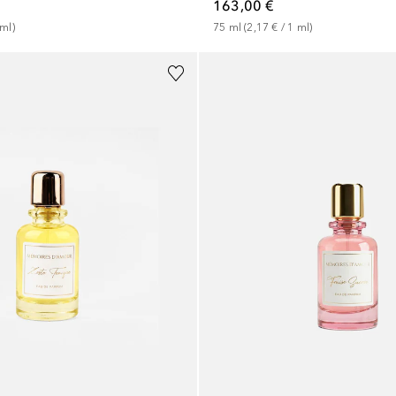
163,00 €
ml
)
75
ml
 (
2,17 €
 / 
1
ml
)