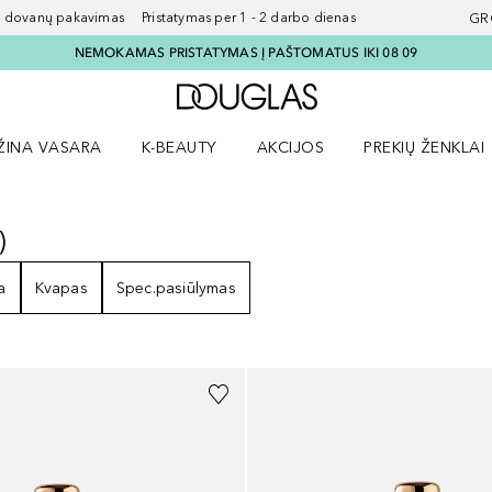
ovanų pakavimas Pristatymas per 1 - 2 darbo dienas
GR
NEMOKAMAS PRISTATYMAS Į PAŠTOMATUS IKI 08 09
Į Douglas pagrindinį pu
ŽINA VASARA
K-BEAUTY
AKCIJOS
PREKIŲ ŽENKLAI
meniu
aryti Amžina vasara meniu
Atidaryti AKCIJOS meniu
Atidaryti PREKIŲ 
)
7
REZULTATAI
a
Kvapas
Spec.pasiūlymas