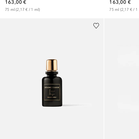
163,00 €
163,00 €
75
ml
 (
2,17 €
 / 
1
ml
)
75
ml
 (
2,17 €
 / 
1