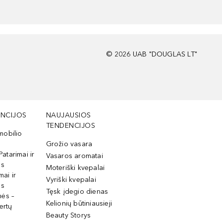
©
2026
UAB "DOUGLAS LT"
NCIJOS
NAUJAUSIOS
TENDENCIJOS
mobilio
Grožio vasara
Patarimai ir
Vasaros aromatai
os
Moteriški kvepalai
mai ir
Vyriški kvepalai
os
Tęsk įdegio dienas
mės –
Kelionių būtiniausieji
ertų
Beauty Storys