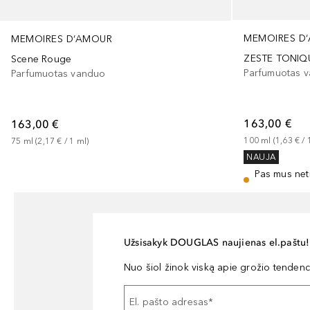
MEMOIRES D
MEMOIRES D‘AMOUR
ZESTE TONIQ
Scene Rouge
Parfumuotas 
Parfumuotas vanduo
163,00 €
163,00 €
100
ml
 (
1,63 €
 / 
75
ml
 (
2,17 €
 / 
1
ml
)
NAUJA
Pas mus net
Užsisakyk DOUGLAS naujienas el.paštu!
Nuo šiol žinok viską apie grožio tendencij
El. pašto adresas
*