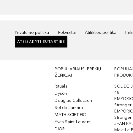
Privatumo politika
Rekvizitai
Atitikties politika
Pir
ATSISAKYTI SUTARTIES
POPULIARIAUSI PREKIŲ
POPULIA
ŽENKLAI
PRODUKT
Rituals
SOL DE J
48
Dyson
EMPORIO
Douglas Collection
Stronger
Sol de Janeiro
EMPORIO
MATH SCIETIFIC
Stronger 
Yves Saint Laurent
JEAN PAU
DIOR
Male Le 