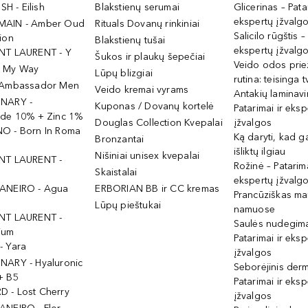
ISH - Eilish
Blakstienų serumai
Glicerinas – Pata
ekspertų įžvalg
MAIN - Amber Oud
Rituals Dovanų rinkiniai
Salicilo rūgštis –
ion
Blakstienų tušai
ekspertų įžvalg
NT LAURENT - Y
Šukos ir plaukų šepečiai
Veido odos prie
- My Way
Lūpų blizgiai
rutina: teisinga 
 Ambassador Men
Veido kremai vyrams
Antakių laminav
INARY -
Kuponas / Dovanų kortelė
Patarimai ir eksp
ide 10% + Zinc 1%
Douglas Collection Kvepalai
įžvalgos
O - Born In Roma
Ką daryti, kad 
Bronzantai
išliktų ilgiau
Nišiniai unisex kvepalai
NT LAURENT -
Rožinė – Patarima
Skaistalai
ekspertų įžvalg
ANEIRO - Agua
ERBORIAN BB ir CC kremas
Prancūziškas ma
Lūpų pieštukai
namuose
NT LAURENT -
Saulės nudegima
ium
Patarimai ir eksp
- Yara
įžvalgos
NARY - Hyaluronic
Seborėjinis derm
+ B5
Patarimai ir eksp
 - Lost Cherry
įžvalgos