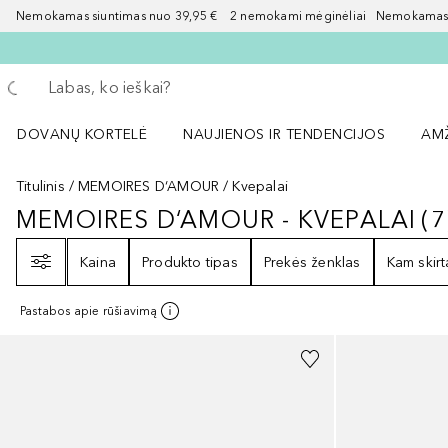
Nemokamas siuntimas nuo 39,95 € 2 nemokami mėginėliai Nemokamas d
Grįžk atgal
Vykdykite paiešką
DOVANŲ KORTELĖ
NAUJIENOS IR TENDENCIJOS
AM
Atidaryti NAUJIENOS IR TENDENCIJOS 
Atid
Titulinis
MEMOIRES D‘AMOUR
Kvepalai
MEMOIRES D‘AMOUR - KVEPALAI
(
7
MEMOIRES D‘AMOUR - KVEPALAI
Filtras
Kaina
Produkto tipas
Prekės ženklas
Kam skirt
Pastabos apie rūšiavimą