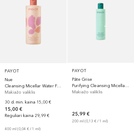
PAYOT
PAYOT
Pâte Grise
Nue
Purifying Cleansing Micellar Water
Cleansing Micellar Water For Face And Eyes
Makiažo valiklis
Makiažo valiklis
30 d. min. kaina
15,00 €
15,00 €
25,99 €
Reguliari kaina
29,99 €
200
ml
 (
0,13 €
 / 
1
ml
)
400
ml
 (
0,04 €
 / 
1
ml
)