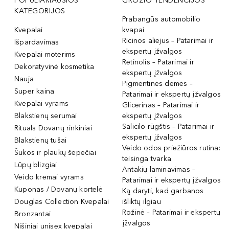
POPULIARIAUSIOS
GROŽIO TENDENCIJOS
KATEGORIJOS
Prabangūs automobilio
Kvepalai
kvapai
Ricinos aliejus – Patarimai ir
Išpardavimas
ekspertų įžvalgos
Kvepalai moterims
Retinolis – Patarimai ir
Dekoratyvinė kosmetika
ekspertų įžvalgos
Nauja
Pigmentinės dėmės –
Super kaina
Patarimai ir ekspertų įžvalgos
Kvepalai vyrams
Glicerinas – Patarimai ir
Blakstienų serumai
ekspertų įžvalgos
Salicilo rūgštis – Patarimai ir
Rituals Dovanų rinkiniai
ekspertų įžvalgos
Blakstienų tušai
Veido odos priežiūros rutina:
Šukos ir plaukų šepečiai
teisinga tvarka
Lūpų blizgiai
Antakių laminavimas –
Veido kremai vyrams
Patarimai ir ekspertų įžvalgos
Kuponas / Dovanų kortelė
Ką daryti, kad garbanos
Douglas Collection Kvepalai
išliktų ilgiau
Rožinė – Patarimai ir ekspertų
Bronzantai
įžvalgos
Nišiniai unisex kvepalai