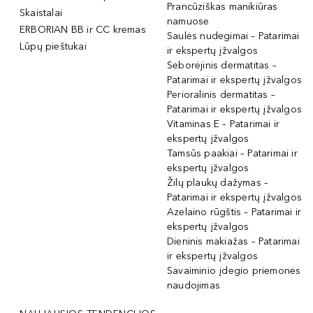
Prancūziškas manikiūras
Skaistalai
namuose
ERBORIAN BB ir CC kremas
Saulės nudegimai – Patarimai
Lūpų pieštukai
ir ekspertų įžvalgos
Seborėjinis dermatitas –
Patarimai ir ekspertų įžvalgos
Perioralinis dermatitas –
Patarimai ir ekspertų įžvalgos
Vitaminas E – Patarimai ir
ekspertų įžvalgos
Tamsūs paakiai – Patarimai ir
ekspertų įžvalgos
Žilų plaukų dažymas –
Patarimai ir ekspertų įžvalgos
Azelaino rūgštis – Patarimai ir
ekspertų įžvalgos
Dieninis makiažas – Patarimai
ir ekspertų įžvalgos
Savaiminio įdegio priemonės
naudojimas