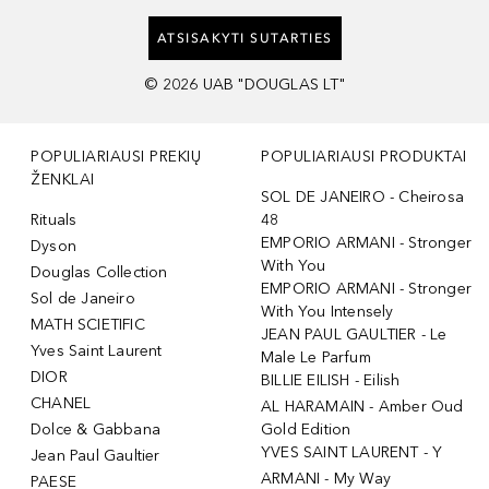
ATSISAKYTI SUTARTIES
©
2026
UAB "DOUGLAS LT"
POPULIARIAUSI PREKIŲ
POPULIARIAUSI PRODUKTAI
ŽENKLAI
SOL DE JANEIRO - Cheirosa
Rituals
48
EMPORIO ARMANI - Stronger
Dyson
With You
Douglas Collection
EMPORIO ARMANI - Stronger
Sol de Janeiro
With You Intensely
MATH SCIETIFIC
JEAN PAUL GAULTIER - Le
Yves Saint Laurent
Male Le Parfum
DIOR
BILLIE EILISH - Eilish
CHANEL
AL HARAMAIN - Amber Oud
Dolce & Gabbana
Gold Edition
YVES SAINT LAURENT - Y
Jean Paul Gaultier
ARMANI - My Way
PAESE