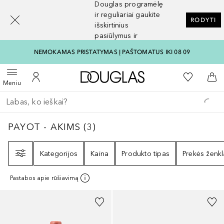
Douglas programėlę
[navigation.slideout.screenreader]
ir reguliariai gaukite
RODYTI
išskirtinius
pasiūlymus ir
nuolaidas
NEMOKAMAS PRISTATYMAS Į PAŠTOMATUS IKI 08 09
Į Douglas pagrindinį pu
Į mano nor
Atidaryti meniu
Į mano paskyrą
Į kr
Meniu
Grįžk atgal
Vykdykite paiešką
PAYOT - AKIMS
3
REZULTATAI
PAYOT - AKIMS
(
3
)
Filtras
Kategorijos
Kaina
Produkto tipas
Prekės ženkl
Pastabos apie rūšiavimą