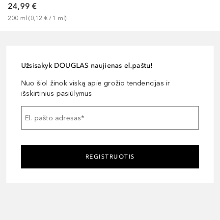
24,99 €
200
ml
 (
0,12 €
 / 
1
ml
)
Užsisakyk DOUGLAS naujienas el.paštu!
Nuo šiol žinok viską apie grožio tendencijas ir
išskirtinius pasiūlymus
El. pašto adresas
*
REGISTRUOTIS