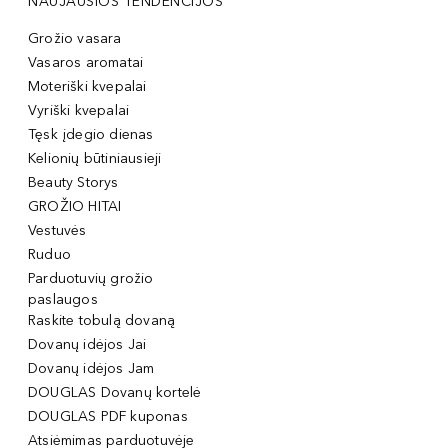
NAUJAUSIOS TENDENCIJOS
Grožio vasara
Vasaros aromatai
Moteriški kvepalai
Vyriški kvepalai
Tęsk įdegio dienas
Kelionių būtiniausieji
Beauty Storys
GROŽIO HITAI
Vestuvės
Ruduo
Parduotuvių grožio
paslaugos
Raskite tobulą dovaną
Dovanų idėjos Jai
Dovanų idėjos Jam
DOUGLAS Dovanų kortelė
DOUGLAS PDF kuponas
Atsiėmimas parduotuvėje