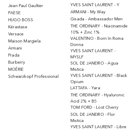
YVES SAINT LAURENT - Y
Jean Paul Gaultier
ARMANI - My Way
PAESE
Gisada - Ambassador Men
HUGO BOSS
THE ORDINARY - Niacinamide
Kérastase
10% + Zinc 1%
Versace
VALENTINO - Born In Roma
Maison Margiela
Donna
Armani
YVES SAINT LAURENT -
Prada
MYSLF
Burberry
SOL DE JANEIRO - Agua
MOÉRIE
Mistica
YVES SAINT LAURENT - Black
Schwarzkopf Professional
Opium
LATTAFA - Yara
THE ORDINARY - Hyaluronic
Acid 2% + B5
TOM FORD - Lost Cherry
SOL DE JANEIRO - Flor
Mistica
YVES SAINT LAURENT - Libre