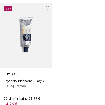
-35%
PHYTO
PhytoNourishment 7 Day Cream
Plaukų kremas
30 d. min. kaina
21,99 €
14,29 €