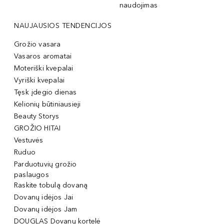
naudojimas
NAUJAUSIOS TENDENCIJOS
Grožio vasara
Vasaros aromatai
Moteriški kvepalai
Vyriški kvepalai
Tęsk įdegio dienas
Kelionių būtiniausieji
Beauty Storys
GROŽIO HITAI
Vestuvės
Ruduo
Parduotuvių grožio
paslaugos
Raskite tobulą dovaną
Dovanų idėjos Jai
Dovanų idėjos Jam
DOUGLAS Dovanų kortelė