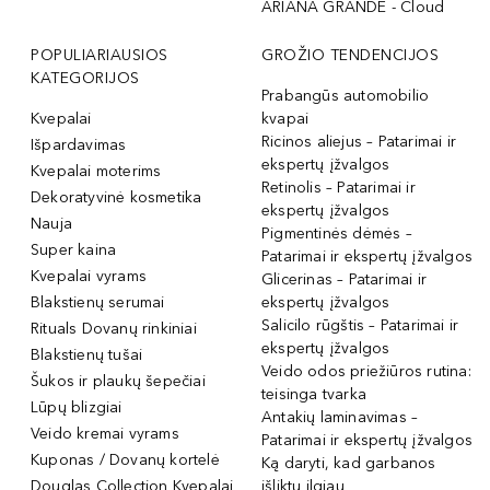
ARIANA GRANDE - Cloud
POPULIARIAUSIOS
GROŽIO TENDENCIJOS
KATEGORIJOS
Prabangūs automobilio
Kvepalai
kvapai
Ricinos aliejus – Patarimai ir
Išpardavimas
ekspertų įžvalgos
Kvepalai moterims
Retinolis – Patarimai ir
Dekoratyvinė kosmetika
ekspertų įžvalgos
Nauja
Pigmentinės dėmės –
Super kaina
Patarimai ir ekspertų įžvalgos
Kvepalai vyrams
Glicerinas – Patarimai ir
Blakstienų serumai
ekspertų įžvalgos
Salicilo rūgštis – Patarimai ir
Rituals Dovanų rinkiniai
ekspertų įžvalgos
Blakstienų tušai
Veido odos priežiūros rutina:
Šukos ir plaukų šepečiai
teisinga tvarka
Lūpų blizgiai
Antakių laminavimas –
Veido kremai vyrams
Patarimai ir ekspertų įžvalgos
Kuponas / Dovanų kortelė
Ką daryti, kad garbanos
Douglas Collection Kvepalai
išliktų ilgiau