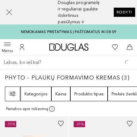
Douglas programėlę
[navigation.slideout.screenreader]
ir reguliariai gaukite
RODYTI
išskirtinius
pasiūlymus ir
nuolaidas
NEMOKAMAS PRISTATYMAS Į PAŠTOMATUS IKI 08 09
Į Douglas pagrindinį pu
Į mano nor
Atidaryti meniu
Į mano paskyrą
Į kr
Meniu
Grįžk atgal
Vykdykite paiešką
PHYTO - PLAUKŲ FORMAVIMO KREMAS
3
R
PHYTO - PLAUKŲ FORMAVIMO KREMAS
(
3
)
Filtras
Kategorijos
Kaina
Produkto tipas
Prekės ženkl
Pastabos apie rūšiavimą
-35%
-35%