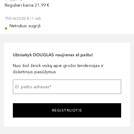
Reguliari kaina
21,99 €
750
ml
 (
0,02 €
 / 
1
ml
)
Netrukus sugrįš
Užsisakyk DOUGLAS naujienas el.paštu!
Nuo šiol žinok viską apie grožio tendencijas ir
išskirtinius pasiūlymus
El. pašto adresas
*
REGISTRUOTIS