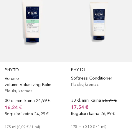
PHYTO
PHYTO
Softness Conditioner
Volume
Plaukų kremas
volume Volumizing Balm
Plaukų kremas
30 d. min. kaina
26,99 €
30 d. min. kaina
24,99 €
17,54 €
16,24 €
Reguliari kaina
26,99 €
Reguliari kaina
24,99 €
175
ml
 (
0,10 €
 / 
1
ml
)
175
ml
 (
0,09 €
 / 
1
ml
)