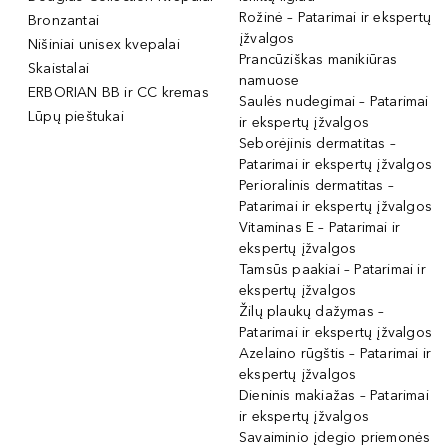
Rožinė – Patarimai ir ekspertų
Bronzantai
įžvalgos
Nišiniai unisex kvepalai
Prancūziškas manikiūras
Skaistalai
namuose
ERBORIAN BB ir CC kremas
Saulės nudegimai – Patarimai
Lūpų pieštukai
ir ekspertų įžvalgos
Seborėjinis dermatitas –
Patarimai ir ekspertų įžvalgos
Perioralinis dermatitas –
Patarimai ir ekspertų įžvalgos
Vitaminas E – Patarimai ir
ekspertų įžvalgos
Tamsūs paakiai – Patarimai ir
ekspertų įžvalgos
Žilų plaukų dažymas –
Patarimai ir ekspertų įžvalgos
Azelaino rūgštis – Patarimai ir
ekspertų įžvalgos
Dieninis makiažas – Patarimai
ir ekspertų įžvalgos
Savaiminio įdegio priemonės