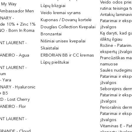
Veido odos prie
- My Way
Lūpų blizgiai
rutina: teisinga 
 Ambassador Men
Veido kremai vyrams
Antakių laminav
INARY -
Kuponas / Dovanų kortelė
Patarimai ir eksp
ide 10% + Zinc 1%
Douglas Collection Kvepalai
įžvalgos
O - Born In Roma
Ką daryti, kad 
Bronzantai
išliktų ilgiau
Nišiniai unisex kvepalai
NT LAURENT -
Rožinė – Patarima
Skaistalai
ekspertų įžvalg
ANEIRO - Agua
ERBORIAN BB ir CC kremas
Prancūziškas ma
Lūpų pieštukai
namuose
NT LAURENT -
Saulės nudegima
ium
Patarimai ir eksp
- Yara
įžvalgos
NARY - Hyaluronic
Seborėjinis derm
+ B5
Patarimai ir eksp
 - Lost Cherry
įžvalgos
ANEIRO - Flor
Perioralinis derm
Patarimai ir eksp
NT LAURENT -
įžvalgos
Vitaminas E – Pat
GRANDE - Cloud