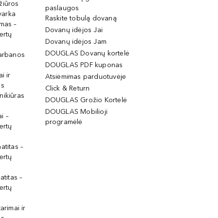
žiūros
paslaugos
tvarka
Raskite tobulą dovaną
imas –
Dovanų idėjos Jai
ertų
Dovanų idėjos Jam
DOUGLAS Dovanų kortelė
garbanos
DOUGLAS PDF kuponas
i ir
Atsiėmimas parduotuvėje
os
Click & Return
nikiūras
DOUGLAS Grožio Kortelė
DOUGLAS Mobilioji
i –
programėlė
ertų
atitas –
ertų
atitas –
ertų
arimai ir