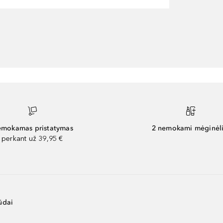
mokamas pristatymas
2 nemokami mėginėli
perkant už 39,95 €
ūdai