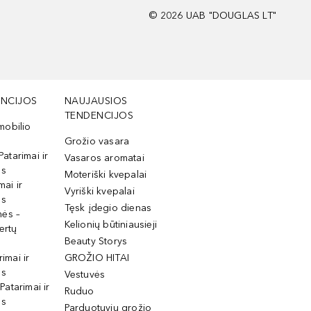
©
2026
UAB "DOUGLAS LT"
NCIJOS
NAUJAUSIOS
TENDENCIJOS
mobilio
Grožio vasara
Patarimai ir
Vasaros aromatai
os
Moteriški kvepalai
mai ir
Vyriški kvepalai
os
Tęsk įdegio dienas
mės –
Kelionių būtiniausieji
ertų
Beauty Storys
rimai ir
GROŽIO HITAI
os
Vestuvės
 Patarimai ir
Ruduo
os
Parduotuvių grožio