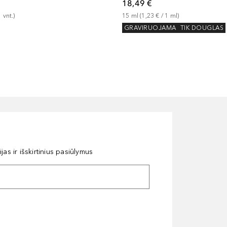
18,49 €
1
vnt.
)
15
ml
 (
1,23 €
 / 
1
ml
)
GRAVIRUOJAMA
TIK DOUGLAS
as ir išskirtinius pasiūlymus