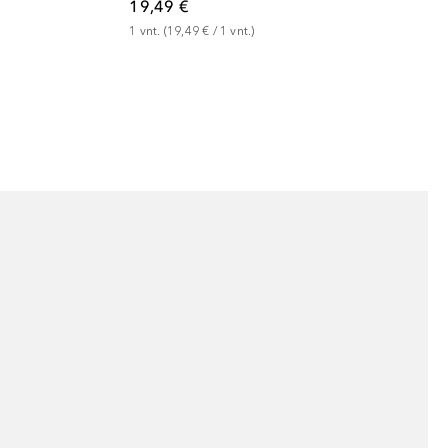
19,49 €
1
vnt.
 (
19,49 €
 / 
1
vnt.
)