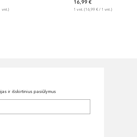
16,99 €
1
vnt.
 (
16,99 €
 / 
1
vnt.
)
1
vnt.
)
as ir išskirtinius pasiūlymus