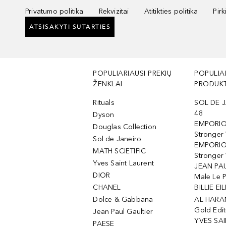
Privatumo politika
Rekvizitai
Atitikties politika
Pir
ATSISAKYTI SUTARTIES
POPULIARIAUSI PREKIŲ
POPULIA
ŽENKLAI
PRODUKT
Rituals
SOL DE J
48
Dyson
EMPORIO
Douglas Collection
Stronger
Sol de Janeiro
EMPORIO
MATH SCIETIFIC
Stronger 
Yves Saint Laurent
JEAN PAU
DIOR
Male Le 
CHANEL
BILLIE EIL
Dolce & Gabbana
AL HARA
Gold Edit
Jean Paul Gaultier
YVES SAI
PAESE