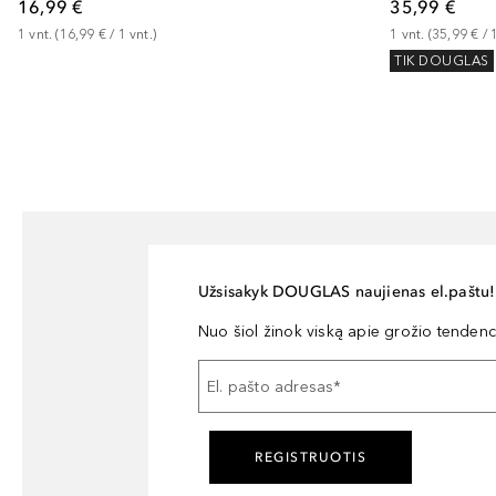
16,99 €
35,99 €
1
vnt.
 (
16,99 €
 / 
1
vnt.
)
1
vnt.
 (
35,99 €
 / 
TIK DOUGLAS
Užsisakyk DOUGLAS naujienas el.paštu!
Nuo šiol žinok viską apie grožio tendencij
El. pašto adresas
*
REGISTRUOTIS