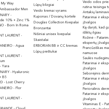
Veido odos prie
- My Way
Lūpų blizgiai
rutina: teisinga 
 Ambassador Men
Veido kremai vyrams
Antakių laminav
INARY -
Kuponas / Dovanų kortelė
Patarimai ir eksp
ide 10% + Zinc 1%
Douglas Collection Kvepalai
įžvalgos
O - Born In Roma
Ką daryti, kad 
Bronzantai
išliktų ilgiau
Nišiniai unisex kvepalai
NT LAURENT -
Rožinė – Patarima
Skaistalai
ekspertų įžvalg
ANEIRO - Agua
ERBORIAN BB ir CC kremas
Prancūziškas ma
Lūpų pieštukai
namuose
NT LAURENT -
Saulės nudegima
ium
Patarimai ir eksp
- Yara
įžvalgos
NARY - Hyaluronic
Seborėjinis derm
+ B5
Patarimai ir eksp
 - Lost Cherry
įžvalgos
ANEIRO - Flor
Perioralinis derm
Patarimai ir eksp
NT LAURENT -
įžvalgos
Vitaminas E – Pat
GRANDE - Cloud