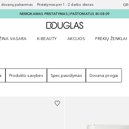
ovanų pakavimas Pristatymas per 1 - 2 darbo dienas
GR
NEMOKAMAS PRISTATYMAS Į PAŠTOMATUS IKI 08 09
Į Douglas pagrindinį pu
ŽINA VASARA
K-BEAUTY
AKCIJOS
PREKIŲ ŽENKLAI
meniu
aryti Amžina vasara meniu
Atidaryti AKCIJOS meniu
Atidaryti PREKIŲ 
a
Produkto savybės
Spec.pasiūlymas
Dovana progai