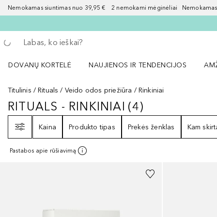
Nemokamas siuntimas nuo 39,95 € 2 nemokami mėginėliai Nemokamas d
Grįžk atgal
Vykdykite paiešką
DOVANŲ KORTELĖ
NAUJIENOS IR TENDENCIJOS
AM
Atidaryti NAUJIENOS IR TENDENCIJOS 
Atid
Titulinis
Rituals
Veido odos priežiūra
Rinkiniai
RITUALS - RINKINIAI
(
4
)
RITUALS - RINKINIAI
4
REZULTATAI
Filtras
Kaina
Produkto tipas
Prekės ženklas
Kam skirt
Pastabos apie rūšiavimą