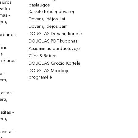
žiūros
paslaugos
tvarka
Raskite tobulą dovaną
imas –
Dovanų idėjos Jai
ertų
Dovanų idėjos Jam
DOUGLAS Dovanų kortelė
garbanos
DOUGLAS PDF kuponas
i ir
Atsiėmimas parduotuvėje
os
Click & Return
nikiūras
DOUGLAS Grožio Kortelė
DOUGLAS Mobilioji
i –
programėlė
ertų
atitas –
ertų
atitas –
ertų
arimai ir