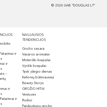
©
2026
UAB "DOUGLAS LT"
NCIJOS
NAUJAUSIOS
TENDENCIJOS
mobilio
Grožio vasara
Patarimai ir
Vasaros aromatai
os
Moteriški kvepalai
mai ir
Vyriški kvepalai
os
Tęsk įdegio dienas
mės –
Kelionių būtiniausieji
ertų
Beauty Storys
rimai ir
GROŽIO HITAI
os
Vestuvės
 Patarimai ir
Ruduo
os
Parduotuvių grožio