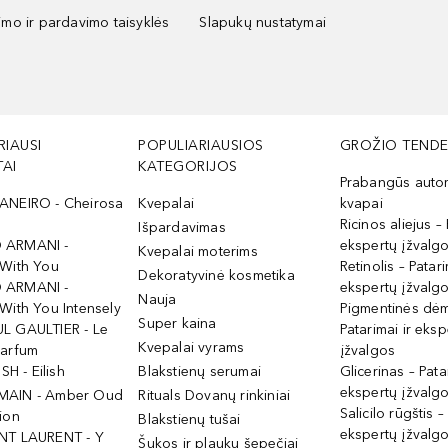
kimo ir pardavimo taisyklės
Slapukų nustatymai
RIAUSI
POPULIARIAUSIOS
GROŽIO TENDE
AI
KATEGORIJOS
Prabangūs auto
ANEIRO - Cheirosa
Kvepalai
kvapai
Ricinos aliejus – 
Išpardavimas
 ARMANI -
ekspertų įžvalg
Kvepalai moterims
 With You
Retinolis – Patari
Dekoratyvinė kosmetika
 ARMANI -
ekspertų įžvalg
Nauja
With You Intensely
Pigmentinės dė
Super kaina
L GAULTIER - Le
Patarimai ir eksp
Kvepalai vyrams
Parfum
įžvalgos
ISH - Eilish
Blakstienų serumai
Glicerinas – Pata
ekspertų įžvalg
MAIN - Amber Oud
Rituals Dovanų rinkiniai
Salicilo rūgštis –
ion
Blakstienų tušai
ekspertų įžvalg
NT LAURENT - Y
Šukos ir plaukų šepečiai