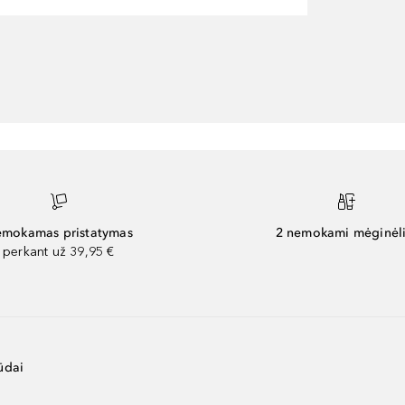
mokamas pristatymas
2 nemokami mėginėli
perkant už 39,95 €
ūdai