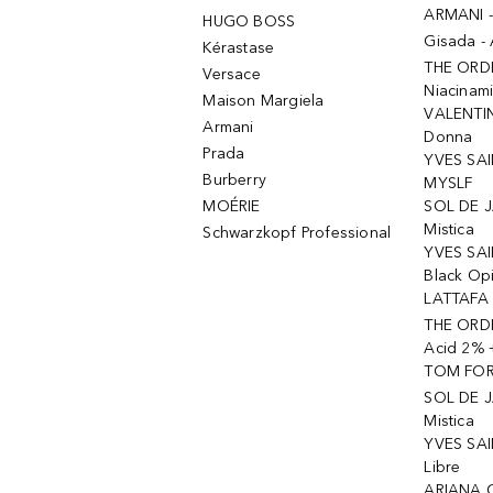
ARMANI 
HUGO BOSS
Gisada -
Kérastase
THE ORD
Versace
Niacinam
Maison Margiela
VALENTIN
Armani
Donna
Prada
YVES SAI
Burberry
MYSLF
MOÉRIE
SOL DE J
Mistica
Schwarzkopf Professional
YVES SAI
Black Op
LATTAFA 
THE ORDI
Acid 2% 
TOM FORD
SOL DE J
Mistica
YVES SAI
Libre
ARIANA 