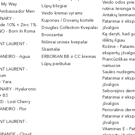
Veido odos prie
- My Way
Lūpų blizgiai
rutina: teisinga 
 Ambassador Men
Veido kremai vyrams
Antakių laminav
INARY -
Kuponas / Dovanų kortelė
Patarimai ir eksp
ide 10% + Zinc 1%
Douglas Collection Kvepalai
įžvalgos
O - Born In Roma
Ką daryti, kad 
Bronzantai
išliktų ilgiau
Nišiniai unisex kvepalai
NT LAURENT -
Rožinė – Patarima
Skaistalai
ekspertų įžvalg
ANEIRO - Agua
ERBORIAN BB ir CC kremas
Prancūziškas ma
Lūpų pieštukai
namuose
NT LAURENT -
Saulės nudegima
ium
Patarimai ir eksp
- Yara
įžvalgos
NARY - Hyaluronic
Seborėjinis derm
+ B5
Patarimai ir eksp
 - Lost Cherry
įžvalgos
ANEIRO - Flor
Perioralinis derm
Patarimai ir eksp
NT LAURENT -
įžvalgos
Vitaminas E – Pat
GRANDE - Cloud