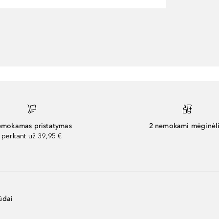
mokamas pristatymas
2 nemokami mėginėli
perkant už 39,95 €
ūdai