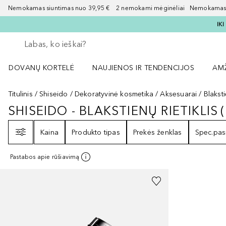
Nemokamas siuntimas nuo 39,95 € 2 nemokami mėginėliai Nemokamas d
IK
Grįžk atgal
Vykdykite paiešką
DOVANŲ KORTELĖ
NAUJIENOS IR TENDENCIJOS
AM
Atidaryti NAUJIENOS IR TENDENCIJOS 
Atid
Titulinis
Shiseido
Dekoratyvinė kosmetika
Aksesuarai
Blaksti
SHISEIDO - BLAKSTIENŲ RIETIKLIS
(
SHISEIDO - BLAKSTIENŲ RIETIKLI
Filtras
Kaina
Produkto tipas
Prekės ženklas
Spec.pas
Pastabos apie rūšiavimą