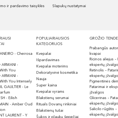
kimo ir pardavimo taisyklės
Slapukų nustatymai
RIAUSI
POPULIARIAUSIOS
GROŽIO TENDE
AI
KATEGORIJOS
Prabangūs auto
ANEIRO - Cheirosa
Kvepalai
kvapai
Ricinos aliejus – 
Išpardavimas
 ARMANI -
ekspertų įžvalg
Kvepalai moterims
 With You
Retinolis – Patari
Dekoratyvinė kosmetika
 ARMANI -
ekspertų įžvalg
Nauja
With You Intensely
Pigmentinės dė
Super kaina
L GAULTIER - Le
Patarimai ir eksp
Kvepalai vyrams
Parfum
įžvalgos
ISH - Eilish
Blakstienų serumai
Glicerinas – Pata
ekspertų įžvalg
MAIN - Amber Oud
Rituals Dovanų rinkiniai
Salicilo rūgštis –
ion
Blakstienų tušai
ekspertų įžvalg
NT LAURENT - Y
Šukos ir plaukų šepečiai