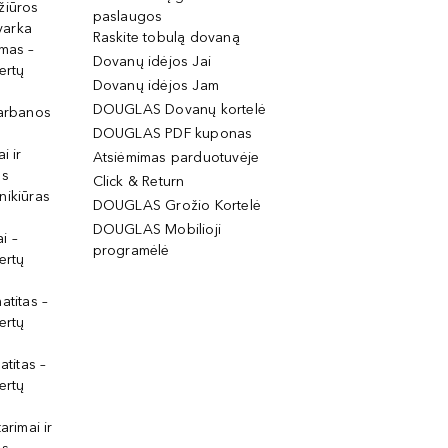
žiūros
paslaugos
tvarka
Raskite tobulą dovaną
imas –
Dovanų idėjos Jai
ertų
Dovanų idėjos Jam
DOUGLAS Dovanų kortelė
garbanos
DOUGLAS PDF kuponas
i ir
Atsiėmimas parduotuvėje
os
Click & Return
nikiūras
DOUGLAS Grožio Kortelė
DOUGLAS Mobilioji
i –
programėlė
ertų
atitas –
ertų
atitas –
ertų
arimai ir