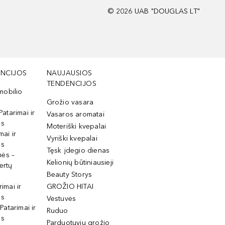
©
2026
UAB "DOUGLAS LT"
NCIJOS
NAUJAUSIOS
TENDENCIJOS
mobilio
Grožio vasara
Patarimai ir
Vasaros aromatai
os
Moteriški kvepalai
mai ir
Vyriški kvepalai
os
Tęsk įdegio dienas
mės –
Kelionių būtiniausieji
ertų
Beauty Storys
rimai ir
GROŽIO HITAI
os
Vestuvės
 Patarimai ir
Ruduo
os
Parduotuvių grožio