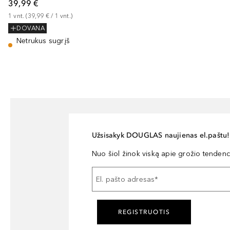
39,99 €
1
vnt.
 (
39,99 €
 / 
1
vnt.
)
DOVANA
Netrukus sugrįš
Užsisakyk DOUGLAS naujienas el.paštu!
Nuo šiol žinok viską apie grožio tendencij
El. pašto adresas
*
REGISTRUOTIS