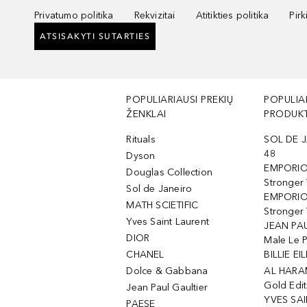
Privatumo politika
Rekvizitai
Atitikties politika
Pir
ATSISAKYTI SUTARTIES
POPULIARIAUSI PREKIŲ
POPULIA
ŽENKLAI
PRODUKT
Rituals
SOL DE J
48
Dyson
EMPORIO
Douglas Collection
Stronger
Sol de Janeiro
EMPORIO
MATH SCIETIFIC
Stronger 
Yves Saint Laurent
JEAN PAU
DIOR
Male Le 
CHANEL
BILLIE EIL
Dolce & Gabbana
AL HARA
Gold Edit
Jean Paul Gaultier
YVES SAI
PAESE