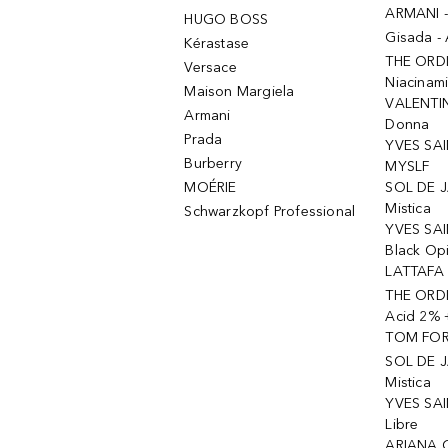
ARMANI 
HUGO BOSS
Gisada -
Kérastase
THE ORD
Versace
Niacinam
Maison Margiela
VALENTIN
Armani
Donna
Prada
YVES SAI
Burberry
MYSLF
MOÉRIE
SOL DE J
Mistica
Schwarzkopf Professional
YVES SAI
Black Op
LATTAFA 
THE ORDI
Acid 2% 
TOM FORD
SOL DE J
Mistica
YVES SAI
Libre
ARIANA 