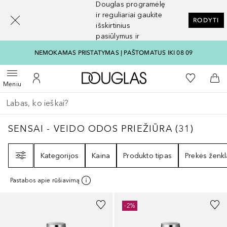
Douglas programėlę
[navigation.slideout.screenreader]
ir reguliariai gaukite
RODYTI
išskirtinius
pasiūlymus ir
nuolaidas
NEMOKAMAS PRISTATYMAS Į PAŠTOMATUS IKI 08 09
Į Douglas pagrindinį pu
Į mano nor
Atidaryti meniu
Į mano paskyrą
Į kr
Meniu
Grįžk atgal
Vykdykite paiešką
SENSAI - VEIDO ODOS PRIEŽIŪRA
31
REZUL
SENSAI - VEIDO ODOS PRIEŽIŪRA
(
31
)
Filtras
Kategorijos
Kaina
Produkto tipas
Prekės ženkl
Pastabos apie rūšiavimą
-2%