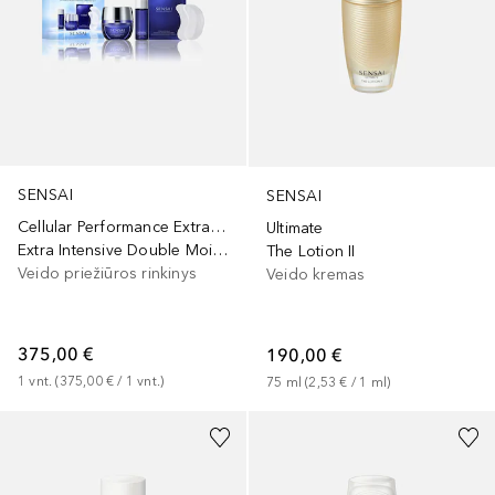
SENSAI
SENSAI
Cellular Performance Extra Intensive
Ultimate
Extra Intensive Double Moisturising Limited Set
The Lotion II
Veido priežiūros rinkinys
Veido kremas
375,00 €
190,00 €
1
vnt.
 (
375,00 €
 / 
1
vnt.
)
75
ml
 (
2,53 €
 / 
1
ml
)