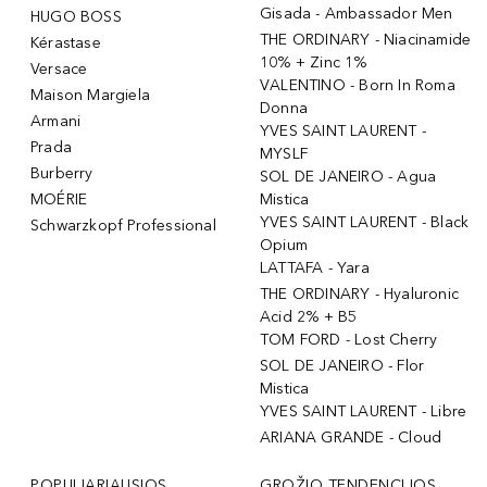
Gisada - Ambassador Men
HUGO BOSS
THE ORDINARY - Niacinamide
Kérastase
10% + Zinc 1%
Versace
VALENTINO - Born In Roma
Maison Margiela
Donna
Armani
YVES SAINT LAURENT -
Prada
MYSLF
Burberry
SOL DE JANEIRO - Agua
MOÉRIE
Mistica
YVES SAINT LAURENT - Black
Schwarzkopf Professional
Opium
LATTAFA - Yara
THE ORDINARY - Hyaluronic
Acid 2% + B5
TOM FORD - Lost Cherry
SOL DE JANEIRO - Flor
Mistica
YVES SAINT LAURENT - Libre
ARIANA GRANDE - Cloud
POPULIARIAUSIOS
GROŽIO TENDENCIJOS