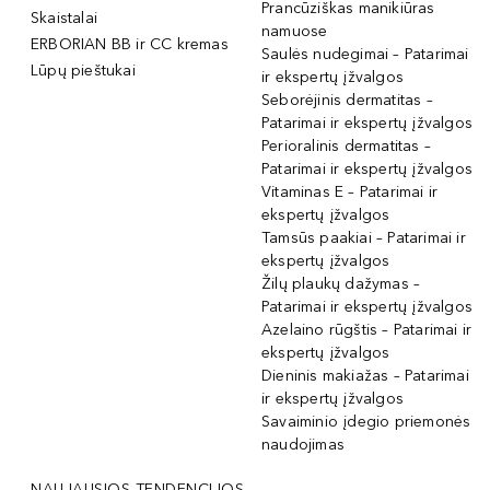
Prancūziškas manikiūras
Skaistalai
namuose
ERBORIAN BB ir CC kremas
Saulės nudegimai – Patarimai
Lūpų pieštukai
ir ekspertų įžvalgos
Seborėjinis dermatitas –
Patarimai ir ekspertų įžvalgos
Perioralinis dermatitas –
Patarimai ir ekspertų įžvalgos
Vitaminas E – Patarimai ir
ekspertų įžvalgos
Tamsūs paakiai – Patarimai ir
ekspertų įžvalgos
Žilų plaukų dažymas –
Patarimai ir ekspertų įžvalgos
Azelaino rūgštis – Patarimai ir
ekspertų įžvalgos
Dieninis makiažas – Patarimai
ir ekspertų įžvalgos
Savaiminio įdegio priemonės
naudojimas
NAUJAUSIOS TENDENCIJOS