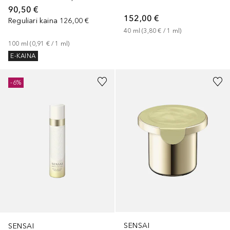
90,50 €
152,00 €
Reguliari kaina
126,00 €
40
ml
 (
3,80 €
 / 
1
ml
)
100
ml
 (
0,91 €
 / 
1
ml
)
E-KAINA
-6%
SENSAI
SENSAI