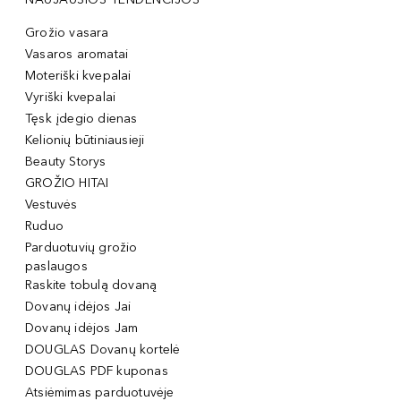
Grožio vasara
Vasaros aromatai
Moteriški kvepalai
Vyriški kvepalai
Tęsk įdegio dienas
Kelionių būtiniausieji
Beauty Storys
GROŽIO HITAI
Vestuvės
Ruduo
Parduotuvių grožio
paslaugos
Raskite tobulą dovaną
Dovanų idėjos Jai
Dovanų idėjos Jam
DOUGLAS Dovanų kortelė
DOUGLAS PDF kuponas
Atsiėmimas parduotuvėje