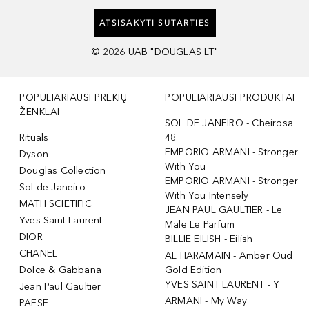
ATSISAKYTI SUTARTIES
©
2026
UAB "DOUGLAS LT"
POPULIARIAUSI PREKIŲ
POPULIARIAUSI PRODUKTAI
ŽENKLAI
SOL DE JANEIRO - Cheirosa
Rituals
48
EMPORIO ARMANI - Stronger
Dyson
With You
Douglas Collection
EMPORIO ARMANI - Stronger
Sol de Janeiro
With You Intensely
MATH SCIETIFIC
JEAN PAUL GAULTIER - Le
Yves Saint Laurent
Male Le Parfum
DIOR
BILLIE EILISH - Eilish
CHANEL
AL HARAMAIN - Amber Oud
Dolce & Gabbana
Gold Edition
YVES SAINT LAURENT - Y
Jean Paul Gaultier
ARMANI - My Way
PAESE