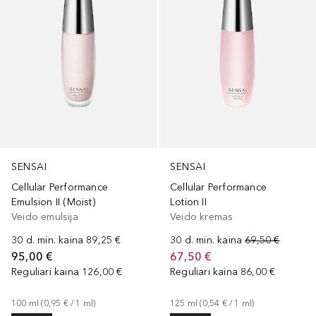
SENSAI
SENSAI
Cellular Performance
Cellular Performance
Emulsion II (Moist)
Lotion II
Veido emulsija
Veido kremas
30 d. min. kaina
89,25 €
30 d. min. kaina
69,50 €
95,00 €
67,50 €
Reguliari kaina
126,00 €
Reguliari kaina
86,00 €
100
ml
 (
0,95 €
 / 
1
ml
)
125
ml
 (
0,54 €
 / 
1
ml
)