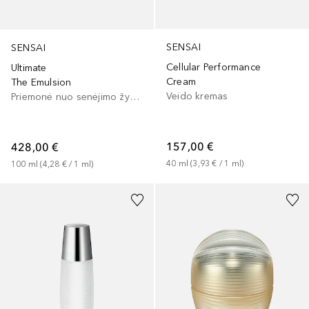
SENSAI
SENSAI
Cellular Performance
Ultimate
Cream
The Emulsion
Veido kremas
Priemonė nuo senėjimo žymių
157,00 €
428,00 €
40
ml
 (
3,93 €
 / 
1
ml
)
100
ml
 (
4,28 €
 / 
1
ml
)