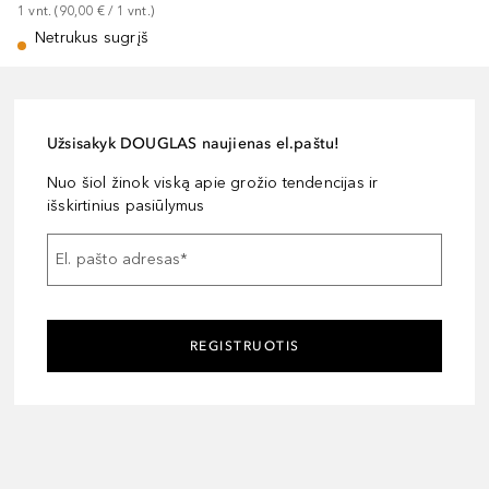
1
vnt.
 (
90,00 €
 / 
1
vnt.
)
Netrukus sugrįš
Užsisakyk DOUGLAS naujienas el.paštu!
Nuo šiol žinok viską apie grožio tendencijas ir
išskirtinius pasiūlymus
El. pašto adresas
*
REGISTRUOTIS