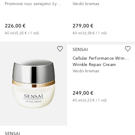
Priemonė nuo senėjimo žymių
Veido kremas
226,00 €
279,00 €
40
ml
 (
5,65 €
 / 
1
ml
)
40
ml
 (
6,98 €
 / 
1
ml
)
SENSAI
Cellular Performance Wrinkle Repair
Wrinkle Repair Cream
Veido kremas
249,00 €
40
ml
 (
6,23 €
 / 
1
ml
)
SENSAI