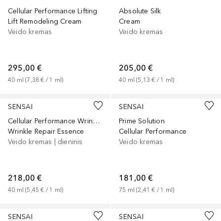
Cellular Performance Lifting
Absolute Silk
Lift Remodeling Cream
Cream
Veido kremas
Veido kremas
295,00 €
205,00 €
40
ml
 (
7,38 €
 / 
1
ml
)
40
ml
 (
5,13 €
 / 
1
ml
)
SENSAI
SENSAI
Cellular Performance Wrinkle Repair
Prime Solution
Wrinkle Repair Essence
Cellular Performance
Veido kremas | dieninis
Veido kremas
218,00 €
181,00 €
40
ml
 (
5,45 €
 / 
1
ml
)
75
ml
 (
2,41 €
 / 
1
ml
)
SENSAI
SENSAI