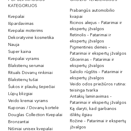
KATEGORIJOS
Prabangūs automobilio
Kvepalai
kvapai
Ricinos aliejus – Patarimai ir
Išpardavimas
ekspertų įžvalgos
Kvepalai moterims
Retinolis – Patarimai ir
Dekoratyvinė kosmetika
ekspertų įžvalgos
Nauja
Pigmentinės dėmės –
Super kaina
Patarimai ir ekspertų įžvalgos
Kvepalai vyrams
Glicerinas – Patarimai ir
Blakstienų serumai
ekspertų įžvalgos
Salicilo rūgštis – Patarimai ir
Rituals Dovanų rinkiniai
ekspertų įžvalgos
Blakstienų tušai
Veido odos priežiūros rutina:
Šukos ir plaukų šepečiai
teisinga tvarka
Lūpų blizgiai
Antakių laminavimas –
Veido kremai vyrams
Patarimai ir ekspertų įžvalgos
Kuponas / Dovanų kortelė
Ką daryti, kad garbanos
Douglas Collection Kvepalai
išliktų ilgiau
Rožinė – Patarimai ir ekspertų
Bronzantai
įžvalgos
Nišiniai unisex kvepalai