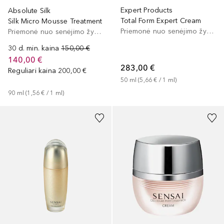
Expert Products
Absolute Silk
Total Form Expert Cream
Silk Micro Mousse Treatment
Priemonė nuo senėjimo žymių
Priemonė nuo senėjimo žymių
30 d. min. kaina
150,00 €
140,00 €
283,00 €
Reguliari kaina
200,00 €
50
ml
 (
5,66 €
 / 
1
ml
)
90
ml
 (
1,56 €
 / 
1
ml
)