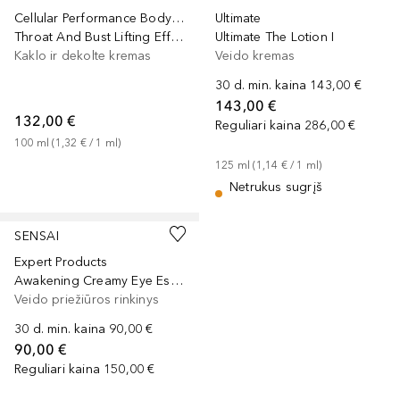
Cellular Performance Body Care
Ultimate
Throat And Bust Lifting Effect
Ultimate The Lotion I
Kaklo ir dekolte kremas
Veido kremas
30 d. min. kaina
143,00 €
143,00 €
132,00 €
Reguliari kaina
286,00 €
100
ml
 (
1,32 €
 / 
1
ml
)
125
ml
 (
1,14 €
 / 
1
ml
)
Netrukus sugrįš
SENSAI
Expert Products
Awakening Creamy Eye Essence Limited Edition
Veido priežiūros rinkinys
30 d. min. kaina
90,00 €
90,00 €
Reguliari kaina
150,00 €