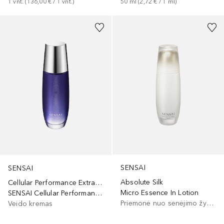
1
vnt.
 (
136,00 €
 / 
1
vnt.
)
50
ml
 (
2,72 €
 / 
1
ml
)
SENSAI
SENSAI
Absolute Silk
Cellular Performance Extra Intensive
Micro Essence In Lotion
SENSAI Cellular Performance Extra Intensive Lotion
Priemonė nuo senėjimo žymių
Veido kremas