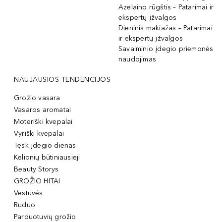
Azelaino rūgštis – Patarimai ir
ekspertų įžvalgos
Dieninis makiažas – Patarimai
ir ekspertų įžvalgos
Savaiminio įdegio priemonės
naudojimas
NAUJAUSIOS TENDENCIJOS
Grožio vasara
Vasaros aromatai
Moteriški kvepalai
Vyriški kvepalai
Tęsk įdegio dienas
Kelionių būtiniausieji
Beauty Storys
GROŽIO HITAI
Vestuvės
Ruduo
Parduotuvių grožio