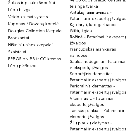
Veido odos priežiūros rutina:
Šukos ir plaukų šepečiai
teisinga tvarka
Lūpų blizgiai
Antakių laminavimas –
Veido kremai vyrams
Patarimai ir ekspertų įžvalgos
Kuponas / Dovanų kortelė
Ką daryti, kad garbanos
Douglas Collection Kvepalai
išliktų ilgiau
Rožinė – Patarimai ir ekspertų
Bronzantai
įžvalgos
Nišiniai unisex kvepalai
Prancūziškas manikiūras
Skaistalai
namuose
ERBORIAN BB ir CC kremas
Saulės nudegimai – Patarimai
Lūpų pieštukai
ir ekspertų įžvalgos
Seborėjinis dermatitas –
Patarimai ir ekspertų įžvalgos
Perioralinis dermatitas –
Patarimai ir ekspertų įžvalgos
Vitaminas E – Patarimai ir
ekspertų įžvalgos
Tamsūs paakiai – Patarimai ir
ekspertų įžvalgos
Žilų plaukų dažymas –
Patarimai ir ekspertų įžvalgos