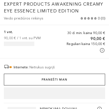
EXPERT PRODUCTS
AWAKENING CREAMY
EYE ESSENCE LIMITED EDITION
Veido priežiūros rinkinys
0
(
0
)
1 vnt.
30 d. min. kaina
90,00 €
90,00 €
 / 
1
vnt.
su PVM
90,00 €
Reguliari kaina
150,00 €
Internete
:
Netrukus sugrįš
PRANEŠTI MAN
Praleisti slankiklį
NEMOKAMA DOVANA