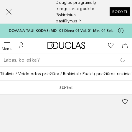
Douglas programėlę
[navigation.slideout.screenreader]
ir reguliariai gaukite
RODYTI
išskirtinius
pasiūlymus ir
nuolaidas
DOVANA TAU! KODAS: MD
01
Diena
01
Val.
01
Min.
01
Sek.
Į Douglas pagrindinį pu
Į mano nor
Atidaryti meniu
Į mano paskyrą
Į kr
Meniu
Grįžk atgal
Vykdykite paiešką
Titulinis
Veido odos priežiūra
Rinkiniai
Paakių priežiūros rinkiniai