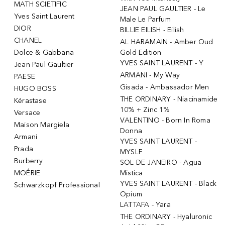
MATH SCIETIFIC
JEAN PAUL GAULTIER - Le
Yves Saint Laurent
Male Le Parfum
DIOR
BILLIE EILISH - Eilish
CHANEL
AL HARAMAIN - Amber Oud
Dolce & Gabbana
Gold Edition
YVES SAINT LAURENT - Y
Jean Paul Gaultier
ARMANI - My Way
PAESE
Gisada - Ambassador Men
HUGO BOSS
THE ORDINARY - Niacinamide
Kérastase
10% + Zinc 1%
Versace
VALENTINO - Born In Roma
Maison Margiela
Donna
Armani
YVES SAINT LAURENT -
Prada
MYSLF
Burberry
SOL DE JANEIRO - Agua
MOÉRIE
Mistica
YVES SAINT LAURENT - Black
Schwarzkopf Professional
Opium
LATTAFA - Yara
THE ORDINARY - Hyaluronic