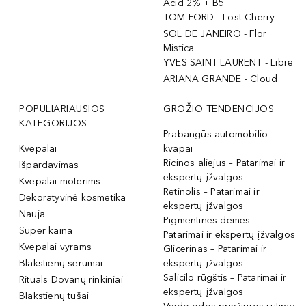
Acid 2% + B5
TOM FORD - Lost Cherry
SOL DE JANEIRO - Flor
Mistica
YVES SAINT LAURENT - Libre
ARIANA GRANDE - Cloud
POPULIARIAUSIOS
GROŽIO TENDENCIJOS
KATEGORIJOS
Prabangūs automobilio
Kvepalai
kvapai
Ricinos aliejus – Patarimai ir
Išpardavimas
ekspertų įžvalgos
Kvepalai moterims
Retinolis – Patarimai ir
Dekoratyvinė kosmetika
ekspertų įžvalgos
Nauja
Pigmentinės dėmės –
Super kaina
Patarimai ir ekspertų įžvalgos
Kvepalai vyrams
Glicerinas – Patarimai ir
Blakstienų serumai
ekspertų įžvalgos
Salicilo rūgštis – Patarimai ir
Rituals Dovanų rinkiniai
ekspertų įžvalgos
Blakstienų tušai