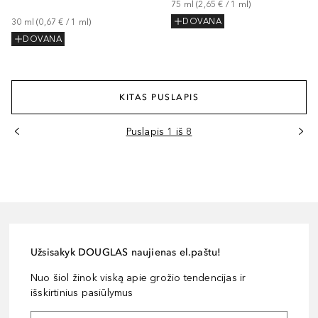
75
ml
 (
2,65 €
 / 
1
ml
)
DOVANA
30
ml
 (
0,67 €
 / 
1
ml
)
DOVANA
KITAS PUSLAPIS
Puslapis 1 iš 8
Užsisakyk DOUGLAS naujienas el.paštu!
Nuo šiol žinok viską apie grožio tendencijas ir
išskirtinius pasiūlymus