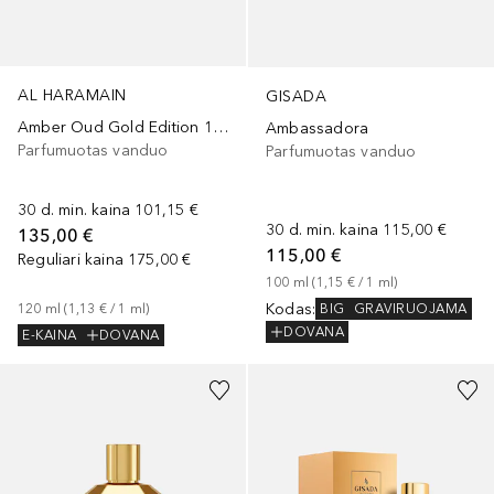
AL HARAMAIN
GISADA
Amber Oud Gold Edition 120ml
Ambassadora
Parfumuotas vanduo
Parfumuotas vanduo
30 d. min. kaina
101,15 €
30 d. min. kaina
115,00 €
135,00 €
115,00 €
Reguliari kaina
175,00 €
100
ml
 (
1,15 €
 / 
1
ml
)
Kodas
:
120
ml
 (
1,13 €
 / 
1
ml
)
BIG
GRAVIRUOJAMA
DOVANA
E-KAINA
DOVANA