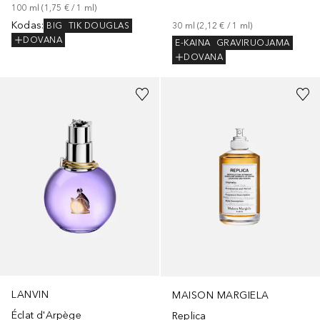
100
ml
 (
1,75 €
 / 
1
ml
)
Kodas
:
BIG
TIK DOUGLAS
30
ml
 (
2,12 €
 / 
1
ml
)
DOVANA
E-KAINA
GRAVIRUOJAMA
DOVANA
LANVIN
MAISON MARGIELA
Éclat d'Arpège
Replica