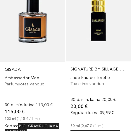
SIGNATURE BY SILLAGE D'ORIENT
GISADA
Jade Eau de Toilette
Ambassador Men
Tualetinis vanduo
Parfumuotas vanduo
30 d. min. kaina
20,00 €
30 d. min. kaina
115,00 €
20,00 €
115,00 €
Reguliari kaina
39,99 €
100
ml
 (
1,15 €
 / 
1
ml
)
Kodas
:
30
ml
 (
0,67 €
 / 
1
ml
)
BIG
GRAVIRUOJAMA