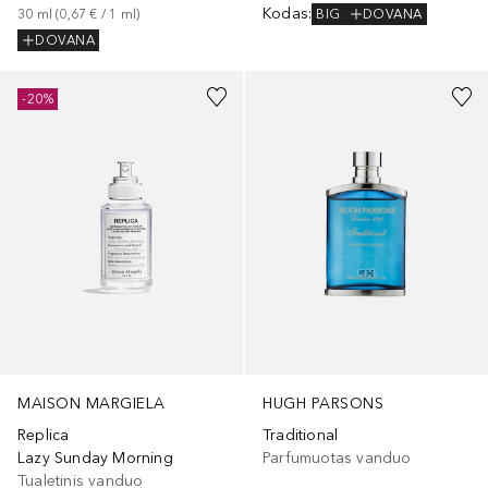
Kodas
:
BIG
DOVANA
30
ml
 (
0,67 €
 / 
1
ml
)
DOVANA
-20%
MAISON MARGIELA
HUGH PARSONS
Replica
Traditional
Lazy Sunday Morning
Parfumuotas vanduo
Tualetinis vanduo