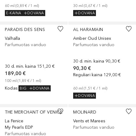
60
ml
 (
0,89 €
 / 
1
ml
)
30
ml
 (
0,67 €
 / 
1
ml
)
E-KAINA
DOVANA
DOVANA
PARADIS DES SENS
AL HARAMAIN
Valhalla
Amber Oud Unisex
Parfumuotas vanduo
Parfumuotas vanduo
30 d. min. kaina
90,30 €
30 d. min. kaina
151,20 €
90,30 €
189,00 €
Reguliari kaina
129,00 €
100
ml
 (
1,89 €
 / 
1
ml
)
Kodas
:
BIG
DOVANA
60
ml
 (
1,51 €
 / 
1
ml
)
DOVANA
THE MERCHANT OF VENICE
MOLINARD
La Fenice
Vents et Marees
My Pearls EDP
Parfumuotas vanduo
Parfumuotas vanduo