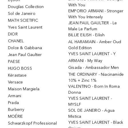
With You
Douglas Collection
EMPORIO ARMANI - Stronger
Sol de Janeiro
With You Intensely
MATH SCIETIFIC
JEAN PAUL GAULTIER - Le
Yves Saint Laurent
Male Le Parfum
DIOR
BILLIE EILISH - Eilish
CHANEL
AL HARAMAIN - Amber Oud
Dolce & Gabbana
Gold Edition
YVES SAINT LAURENT - Y
Jean Paul Gaultier
ARMANI - My Way
PAESE
Gisada - Ambassador Men
HUGO BOSS
THE ORDINARY - Niacinamide
Kérastase
10% + Zinc 1%
Versace
VALENTINO - Born In Roma
Maison Margiela
Donna
Armani
YVES SAINT LAURENT -
Prada
MYSLF
Burberry
SOL DE JANEIRO - Agua
MOÉRIE
Mistica
YVES SAINT LAURENT - Black
Schwarzkopf Professional