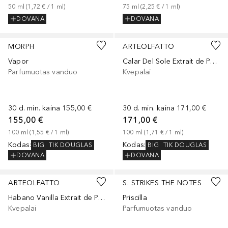
50
ml
 (
1,72 €
 / 
1
ml
)
75
ml
 (
2,25 €
 / 
1
ml
)
DOVANA
DOVANA
MORPH
ARTEOLFATTO
Vapor
Calar Del Sole Extrait de Parfum
Parfumuotas vanduo
Kvepalai
30 d. min. kaina
155,00 €
30 d. min. kaina
171,00 €
155,00 €
171,00 €
100
ml
 (
1,55 €
 / 
1
ml
)
100
ml
 (
1,71 €
 / 
1
ml
)
Kodas
:
Kodas
:
BIG
TIK DOUGLAS
BIG
TIK DOUGLAS
DOVANA
DOVANA
ARTEOLFATTO
S. STRIKES THE NOTES
Habano Vanilla Extrait de Parfum
Priscilla
Kvepalai
Parfumuotas vanduo