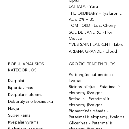
Opium
LATTAFA - Yara
THE ORDINARY - Hyaluronic
Acid 2% + B5
TOM FORD - Lost Cherry
SOL DE JANEIRO - Flor
Mistica
YVES SAINT LAURENT - Libre
ARIANA GRANDE - Cloud
POPULIARIAUSIOS
GROŽIO TENDENCIJOS
KATEGORIJOS
Prabangūs automobilio
Kvepalai
kvapai
Ricinos aliejus – Patarimai ir
Išpardavimas
ekspertų įžvalgos
Kvepalai moterims
Retinolis – Patarimai ir
Dekoratyvinė kosmetika
ekspertų įžvalgos
Nauja
Pigmentinės dėmės –
Super kaina
Patarimai ir ekspertų įžvalgos
Kvepalai vyrams
Glicerinas – Patarimai ir