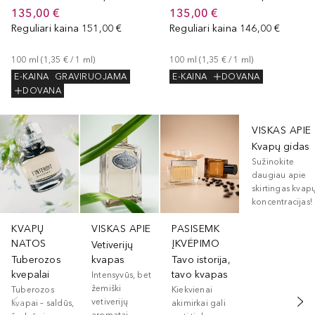
135,00 €
135,00 €
Reguliari kaina
151,00 €
Reguliari kaina
146,00 €
100
ml
 (
1,35 €
 / 
1
ml
)
100
ml
 (
1,35 €
 / 
1
ml
)
E-KAINA
GRAVIRUOJAMA
E-KAINA
DOVANA
DOVANA
Praleisti slankiklį
VISKAS APIE
Kvapų gidas
Sužinokite
daugiau apie
skirtingas kvap
koncentracijas!
KVAPŲ
VISKAS APIE
PASISEMK
NATOS
ĮKVĖPIMO
Vetiverijų
Tuberozos
kvapas
Tavo istorija,
kvepalai
tavo kvapas
Intensyvūs, bet
žemiški
Tuberozos
Kiekvienai
vetiverijų
kvapai – saldūs,
akimirkai gali