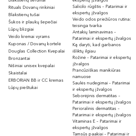
Blakstienų serumai
ekspertų įžvalgos
Salicilo rūgštis – Patarimai ir
Rituals Dovanų rinkiniai
ekspertų įžvalgos
Blakstienų tušai
Veido odos priežiūros rutina:
Šukos ir plaukų šepečiai
teisinga tvarka
Lūpų blizgiai
Antakių laminavimas –
Veido kremai vyrams
Patarimai ir ekspertų įžvalgos
Kuponas / Dovanų kortelė
Ką daryti, kad garbanos
Douglas Collection Kvepalai
išliktų ilgiau
Rožinė – Patarimai ir ekspertų
Bronzantai
įžvalgos
Nišiniai unisex kvepalai
Prancūziškas manikiūras
Skaistalai
namuose
ERBORIAN BB ir CC kremas
Saulės nudegimai – Patarimai
Lūpų pieštukai
ir ekspertų įžvalgos
Seborėjinis dermatitas –
Patarimai ir ekspertų įžvalgos
Perioralinis dermatitas –
Patarimai ir ekspertų įžvalgos
Vitaminas E – Patarimai ir
ekspertų įžvalgos
Tamsūs paakiai – Patarimai ir