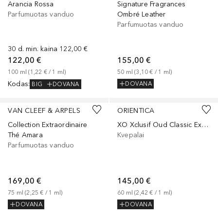
Arancia Rossa
Signature Fragrances
Parfumuotas vanduo
Ombré Leather
Parfumuotas vanduo
30 d. min. kaina
122,00 €
122,00 €
155,00 €
100
ml
 (
1,22 €
 / 
1
ml
)
50
ml
 (
3,10 €
 / 
1
ml
)
Kodas
:
DOVANA
BIG
DOVANA
VAN CLEEF & ARPELS
ORIENTICA
Collection Extraordinaire
XO Xclusif Oud Classic Extrait de Parfum
Thé Amara
Kvepalai
Parfumuotas vanduo
169,00 €
145,00 €
75
ml
 (
2,25 €
 / 
1
ml
)
60
ml
 (
2,42 €
 / 
1
ml
)
DOVANA
DOVANA