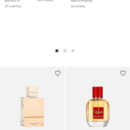
aromatai.
švelnūs ir
rasti tinkamą
viliojantys.
aromatą.