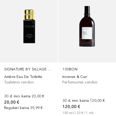
SIGNATURE BY SILLAGE D'ORIENT
100BON
Ambre Eau De Toilette
Incense & Cuir
Tualetinis vanduo
Parfumuotas vanduo
30 d. min. kaina
20,00 €
30 d. min. kaina
120,00 €
20,00 €
120,00 €
Reguliari kaina
39,99 €
100
ml
 (
1,20 €
 / 
1
ml
)