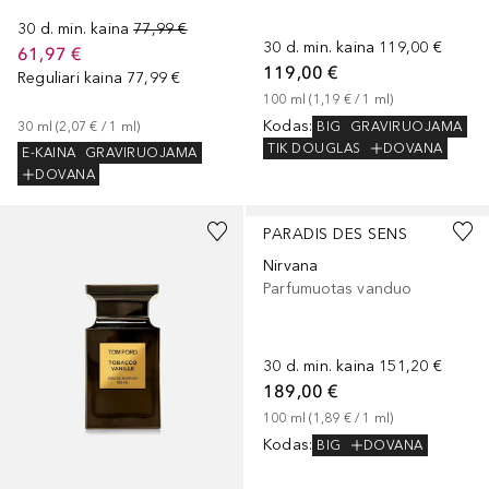
30 d. min. kaina
77,99 €
30 d. min. kaina
119,00 €
61,97 €
119,00 €
Reguliari kaina
77,99 €
100
ml
 (
1,19 €
 / 
1
ml
)
Kodas
:
BIG
GRAVIRUOJAMA
30
ml
 (
2,07 €
 / 
1
ml
)
TIK DOUGLAS
DOVANA
E-KAINA
GRAVIRUOJAMA
DOVANA
PARADIS DES SENS
Nirvana
Parfumuotas vanduo
30 d. min. kaina
151,20 €
189,00 €
100
ml
 (
1,89 €
 / 
1
ml
)
Kodas
:
BIG
DOVANA