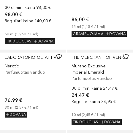
30 d. min. kaina
98,00 €
98,00 €
86,00 €
Reguliari kaina
140,00 €
75
ml
 (
1,15 €
 / 
1
ml
)
GRAVIRUOJAMA
DOVANA
50
ml
 (
1,96 €
 / 
1
ml
)
TIK DOUGLAS
DOVANA
LABORATORIO OLFATTIVO
THE MERCHANT OF VENICE
Nerotic
Murano Exclusive
Parfumuotas vanduo
Imperial Emerald
Parfumuotas vanduo
30 d. min. kaina
24,47 €
24,47 €
76,99 €
Reguliari kaina
34,95 €
30
ml
 (
2,57 €
 / 
1
ml
)
DOVANA
10
ml
 (
2,45 €
 / 
1
ml
)
TIK DOUGLAS
DOVANA