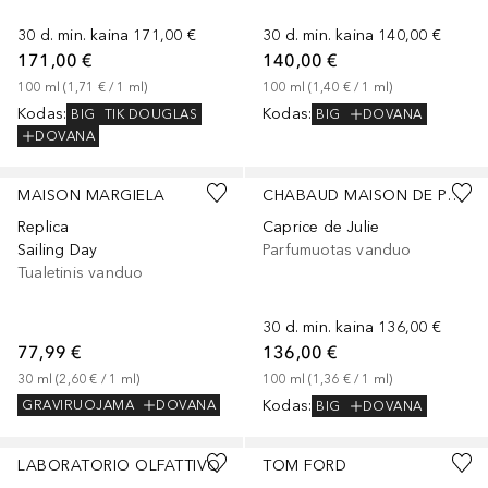
30 d. min. kaina
171,00 €
30 d. min. kaina
140,00 €
171,00 €
140,00 €
100
ml
 (
1,71 €
 / 
1
ml
)
100
ml
 (
1,40 €
 / 
1
ml
)
Kodas
:
Kodas
:
BIG
TIK DOUGLAS
BIG
DOVANA
DOVANA
MAISON MARGIELA
CHABAUD MAISON DE PARFUM
Replica
Caprice de Julie
Sailing Day
Parfumuotas vanduo
Tualetinis vanduo
30 d. min. kaina
136,00 €
77,99 €
136,00 €
30
ml
 (
2,60 €
 / 
1
ml
)
100
ml
 (
1,36 €
 / 
1
ml
)
Kodas
:
GRAVIRUOJAMA
DOVANA
BIG
DOVANA
LABORATORIO OLFATTIVO
TOM FORD