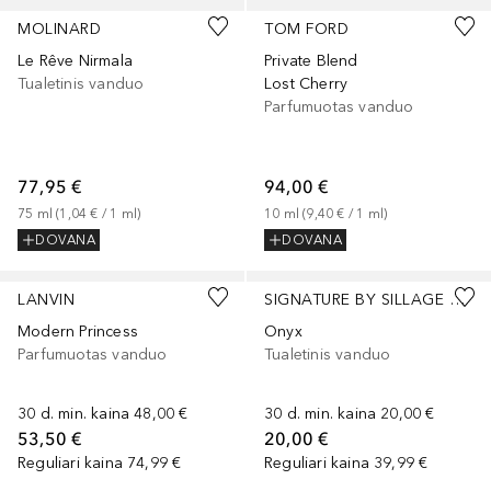
MOLINARD
TOM FORD
Le Rêve Nirmala
Private Blend
Tualetinis vanduo
Lost Cherry
Parfumuotas vanduo
77,95 €
94,00 €
75
ml
 (
1,04 €
 / 
1
ml
)
10
ml
 (
9,40 €
 / 
1
ml
)
DOVANA
DOVANA
LANVIN
SIGNATURE BY SILLAGE D'ORIENT
Modern Princess
Onyx
Parfumuotas vanduo
Tualetinis vanduo
30 d. min. kaina
48,00 €
30 d. min. kaina
20,00 €
53,50 €
20,00 €
Reguliari kaina
74,99 €
Reguliari kaina
39,99 €