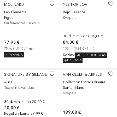
MOLINARD
YES FOR LOV
Les Éléments
Réjouissance
Figue
Kvepalai
Parfumuotas vanduo
30 d. min. kaina
84,00 €
77,95 €
84,00 €
75
ml
 (
1,04 €
 / 
1
ml
)
100
ml
 (
0,84 €
 / 
1
ml
)
Kodas
:
DOVANA
BIG
TIK DOUGLAS
DOVANA
SIGNATURE BY SILLAGE D'ORIENT
VAN CLEEF & ARPELS
Aura
Collection Extraordinaire
Tualetinis vanduo
Santal Blanc
Kvepalai
30 d. min. kaina
20,00 €
20,00 €
199,00 €
Reguliari kaina
39,99 €