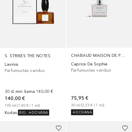
CHABAUD MAISON DE PARFUM
S. STRIKES THE NOTES
Caprice De Sophie
Lavinia
Parfumuotas vanduo
Parfumuotas vanduo
30 d. min. kaina
140,00 €
75,95 €
140,00 €
30
ml
 (
2,53 €
 / 
1
ml
)
100
ml
 (
1,40 €
 / 
1
ml
)
Kodas
:
DOVANA
BIG
DOVANA