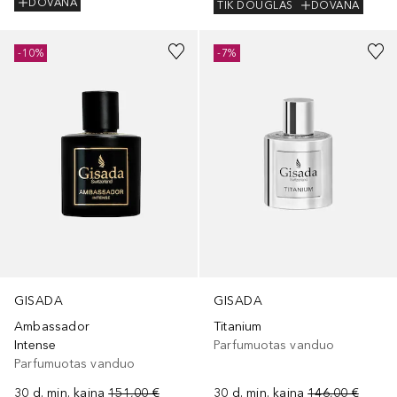
DOVANA
TIK DOUGLAS
DOVANA
-10%
-7%
GISADA
GISADA
Ambassador
Titanium
Intense
Parfumuotas vanduo
Parfumuotas vanduo
30 d. min. kaina
151,00 €
30 d. min. kaina
146,00 €