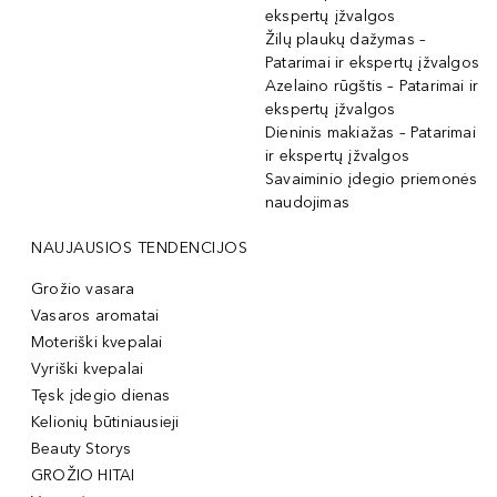
ekspertų įžvalgos
Žilų plaukų dažymas –
Patarimai ir ekspertų įžvalgos
Azelaino rūgštis – Patarimai ir
ekspertų įžvalgos
Dieninis makiažas – Patarimai
ir ekspertų įžvalgos
Savaiminio įdegio priemonės
naudojimas
NAUJAUSIOS TENDENCIJOS
Grožio vasara
Vasaros aromatai
Moteriški kvepalai
Vyriški kvepalai
Tęsk įdegio dienas
Kelionių būtiniausieji
Beauty Storys
GROŽIO HITAI