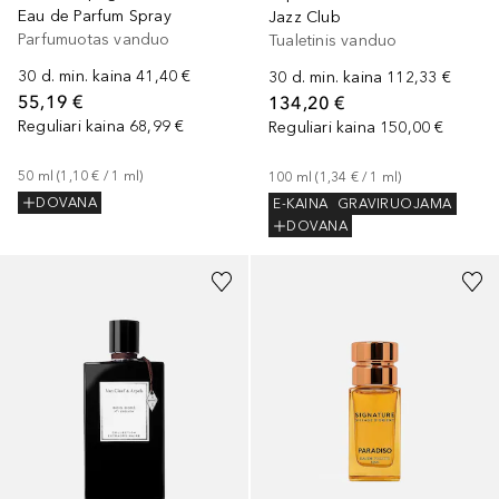
Eau de Parfum Spray
Jazz Club
Parfumuotas vanduo
Tualetinis vanduo
30 d. min. kaina
41,40 €
30 d. min. kaina
112,33 €
55,19 €
134,20 €
Reguliari kaina
68,99 €
Reguliari kaina
150,00 €
50
ml
 (
1,10 €
 / 
1
ml
)
100
ml
 (
1,34 €
 / 
1
ml
)
DOVANA
E-KAINA
GRAVIRUOJAMA
DOVANA