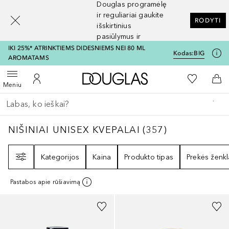
Douglas programėlę
[navigation.slideout.screenreader]
ir reguliariai gaukite
RODYTI
išskirtinius
pasiūlymus ir
nuolaidas
IKI 25%* ATRINKTIEMS DIDESNIEMS NEI 80 ML
Kodas:
BIG
AROMATAMS
Į Douglas pagrindinį pu
Į mano nor
Atidaryti meniu
Į mano paskyrą
Į kr
Meniu
Grįžk atgal
Vykdykite paiešką
NIŠINIAI UNISEX KVEPALAI
357
REZULTATAI
NIŠINIAI UNISEX KVEPALAI
(
357
)
Filtras
Kategorijos
Kaina
Produkto tipas
Prekės ženkl
Pastabos apie rūšiavimą