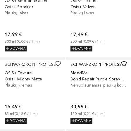
OSiS+ Smooth & Shine
OSiS+ Texture
Osis+ Sparkler
Osis+ Velvet
Plaukų lakas
Plaukų lakas
17,99 €
17,49 €
300
ml
 (
0,06 €
 / 
1
ml
)
200
ml
 (
0,09 €
 / 
1
ml
)
DOVANA
DOVANA
SCHWARZKOPF PROFESSIONAL
SCHWARZKOPF PROFESSIONAL
OSiS+ Texture
BlondMe
Osis+ Mighty Matte
Bond Repair Purple Spray Conditioner
Plaukų kremas
Nenuplaunamas plaukų kondicionierius
15,49 €
30,99 €
85
ml
 (
0,18 €
 / 
1
ml
)
150
ml
 (
0,21 €
 / 
1
ml
)
DOVANA
DOVANA