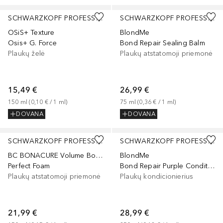
SCHWARZKOPF PROFESSIONAL
SCHWARZKOPF PROFESSIONAL
OSiS+ Texture
BlondMe
Osis+ G. Force
Bond Repair Sealing Balm
Plaukų želė
Plaukų atstatomoji priemonė
15,49 €
26,99 €
150
ml
 (
0,10 €
 / 
1
ml
)
75
ml
 (
0,36 €
 / 
1
ml
)
DOVANA
DOVANA
SCHWARZKOPF PROFESSIONAL
SCHWARZKOPF PROFESSIONAL
BC BONACURE Volume Boost
BlondMe
Perfect Foam
Bond Repair Purple Conditioner
Plaukų atstatomoji priemonė
Plaukų kondicionierius
21,99 €
28,99 €