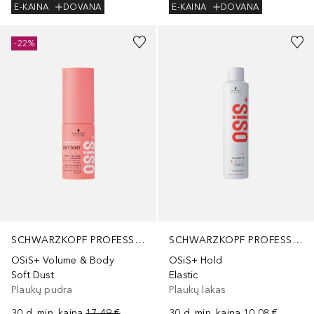
E-KAINA
DOVANA
E-KAINA
DOVANA
-22%
SCHWARZKOPF PROFESSIONAL
SCHWARZKOPF PROFESSIONAL
OSiS+ Volume & Body
OSiS+ Hold
Soft Dust
Elastic
Plaukų pudra
Plaukų lakas
30 d. min. kaina
17,49 €
30 d. min. kaina
10,08 €