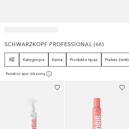
SCHWARZKOPF PROFESSIONAL
66
REZULTA
SCHWARZKOPF PROFESSIONAL
(
66
)
Filtras
Kategorijos
Kaina
Produkto tipas
Prekės ženkl
Pastabos apie rūšiavimą