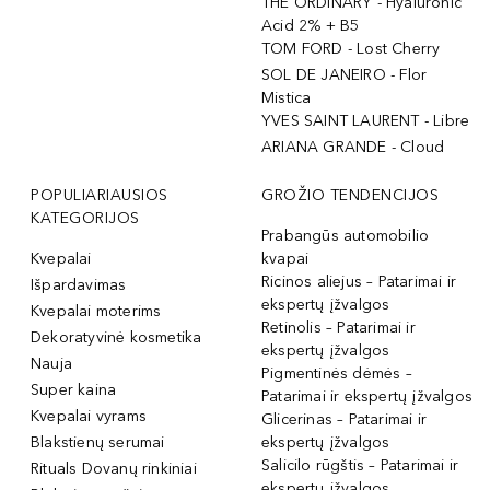
THE ORDINARY - Hyaluronic
Acid 2% + B5
TOM FORD - Lost Cherry
SOL DE JANEIRO - Flor
Mistica
YVES SAINT LAURENT - Libre
ARIANA GRANDE - Cloud
POPULIARIAUSIOS
GROŽIO TENDENCIJOS
KATEGORIJOS
Prabangūs automobilio
Kvepalai
kvapai
Ricinos aliejus – Patarimai ir
Išpardavimas
ekspertų įžvalgos
Kvepalai moterims
Retinolis – Patarimai ir
Dekoratyvinė kosmetika
ekspertų įžvalgos
Nauja
Pigmentinės dėmės –
Super kaina
Patarimai ir ekspertų įžvalgos
Kvepalai vyrams
Glicerinas – Patarimai ir
Blakstienų serumai
ekspertų įžvalgos
Salicilo rūgštis – Patarimai ir
Rituals Dovanų rinkiniai
ekspertų įžvalgos