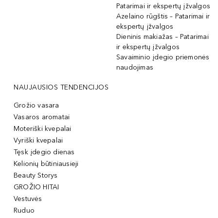
Patarimai ir ekspertų įžvalgos
Azelaino rūgštis – Patarimai ir
ekspertų įžvalgos
Dieninis makiažas – Patarimai
ir ekspertų įžvalgos
Savaiminio įdegio priemonės
naudojimas
NAUJAUSIOS TENDENCIJOS
Grožio vasara
Vasaros aromatai
Moteriški kvepalai
Vyriški kvepalai
Tęsk įdegio dienas
Kelionių būtiniausieji
Beauty Storys
GROŽIO HITAI
Vestuvės
Ruduo