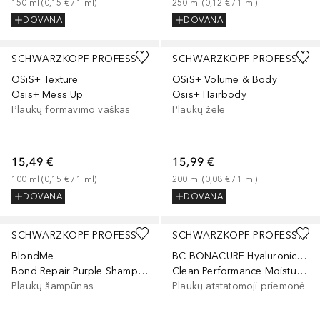
150
ml
 (
0,15 €
 / 
1
ml
)
250
ml
 (
0,12 €
 / 
1
ml
)
DOVANA
DOVANA
SCHWARZKOPF PROFESSIONAL
SCHWARZKOPF PROFESSIONAL
OSiS+ Texture
OSiS+ Volume & Body
Osis+ Mess Up
Osis+ Hairbody
Plaukų formavimo vaškas
Plaukų želė
15,49 €
15,99 €
100
ml
 (
0,15 €
 / 
1
ml
)
200
ml
 (
0,08 €
 / 
1
ml
)
DOVANA
DOVANA
SCHWARZKOPF PROFESSIONAL
SCHWARZKOPF PROFESSIONAL
BlondMe
BC BONACURE Hyaluronic Moisture Kick
Bond Repair Purple Shampoo
Clean Performance Moisture Kick Treatment
Plaukų šampūnas
Plaukų atstatomoji priemonė