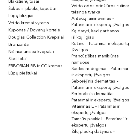
Blakstienų tušai
Veido odos priežiūros rutina:
Šukos ir plaukų šepečiai
teisinga tvarka
Lūpų blizgiai
Antakių laminavimas –
Veido kremai vyrams
Patarimai ir ekspertų įžvalgos
Kuponas / Dovanų kortelė
Ką daryti, kad garbanos
Douglas Collection Kvepalai
išliktų ilgiau
Rožinė – Patarimai ir ekspertų
Bronzantai
įžvalgos
Nišiniai unisex kvepalai
Prancūziškas manikiūras
Skaistalai
namuose
ERBORIAN BB ir CC kremas
Saulės nudegimai – Patarimai
Lūpų pieštukai
ir ekspertų įžvalgos
Seborėjinis dermatitas –
Patarimai ir ekspertų įžvalgos
Perioralinis dermatitas –
Patarimai ir ekspertų įžvalgos
Vitaminas E – Patarimai ir
ekspertų įžvalgos
Tamsūs paakiai – Patarimai ir
ekspertų įžvalgos
Žilų plaukų dažymas –