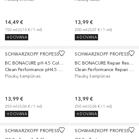
14,49 €
13,99 €
150
ml
 (
0,10 €
 / 
1
ml
)
200
ml
 (
0,07 €
 / 
1
ml
)
DOVANA
DOVANA
SCHWARZKOPF PROFESSIONAL
SCHWARZKOPF PROFESSIONAL
BC BONACURE pH 4.5 Color Freeze
BC BONACURE Repair Rescue Arginine
Clean Performance pH4.5 Color Freeze Silver Shampoo
Clean Performance Repair Rescue Shampoo
Plaukų šampūnas
Plaukų šampūnas
13,99 €
13,99 €
250
ml
 (
0,06 €
 / 
1
ml
)
250
ml
 (
0,06 €
 / 
1
ml
)
DOVANA
DOVANA
SCHWARZKOPF PROFESSIONAL
SCHWARZKOPF PROFESSIONAL