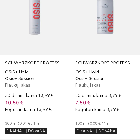
SCHWARZKOPF PROFESSIONAL
SCHWARZKOPF PROFESSIONAL
OSiS+ Hold
OSiS+ Hold
Osis+ Session
Osis+ Session
Plaukų lakas
Plaukų lakas
30 d. min. kaina
13,99 €
30 d. min. kaina
8,79 €
10,50 €
7,50 €
Reguliari kaina
13,99 €
Reguliari kaina
8,79 €
300
ml
 (
0,04 €
 / 
1
ml
)
100
ml
 (
0,08 €
 / 
1
ml
)
E-KAINA
DOVANA
E-KAINA
DOVANA