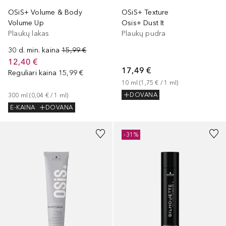
OSiS+ Volume & Body
OSiS+ Texture
Volume Up
Osis+ Dust It
Plaukų lakas
Plaukų pudra
30 d. min. kaina
15,99 €
12,40 €
17,49 €
Reguliari kaina
15,99 €
10
ml
 (
1,75 €
 / 
1
ml
)
DOVANA
300
ml
 (
0,04 €
 / 
1
ml
)
E-KAINA
DOVANA
-31%