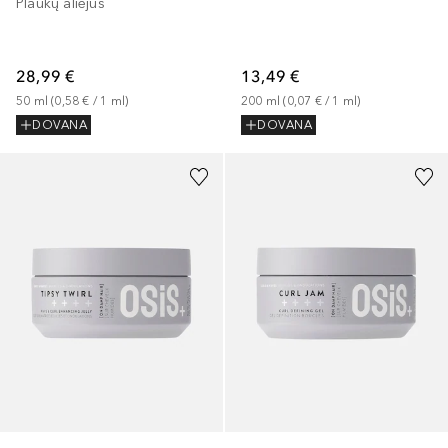
Plaukų aliejus
28,99 €
13,49 €
50
ml
 (
0,58 €
 / 
1
ml
)
200
ml
 (
0,07 €
 / 
1
ml
)
DOVANA
DOVANA