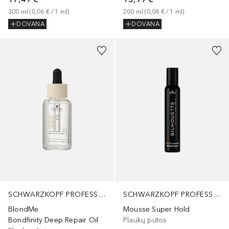
300
ml
 (
0,06 €
 / 
1
ml
)
200
ml
 (
0,08 €
 / 
1
ml
)
DOVANA
DOVANA
SCHWARZKOPF PROFESSIONAL
SCHWARZKOPF PROFESSIONAL
BlondMe
Mousse Super Hold
Bondfinity Deep Repair Oil
Plaukų putos