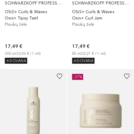
SCHWARZKOPF PROFESSIONAL
SCHWARZKOPF PROFESSIONAL
OSiS+ Curls & Waves
OSiS+ Curls & Waves
Osis+ Tipsy Twirl
Osis+ Curl Jam
Plaukų želė
Plaukų želė
17,49 €
17,49 €
300
ml
 (
0,06 €
 / 
1
ml
)
85
ml
 (
0,21 €
 / 
1
ml
)
DOVANA
DOVANA
-27%