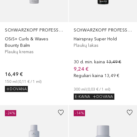
SCHWARZKOPF PROFESSIONAL
SCHWARZKOPF PROFESSIONAL
OSiS+ Curls & Waves
Hairspray Super Hold
Bounty Balm
Plaukų lakas
Plaukų kremas
30 d. min. kaina
13,49 €
9,24 €
16,49 €
Reguliari kaina
13,49 €
150
ml
 (
0,11 €
 / 
1
ml
)
DOVANA
300
ml
 (
0,03 €
 / 
1
ml
)
E-KAINA
DOVANA
-24%
-14%