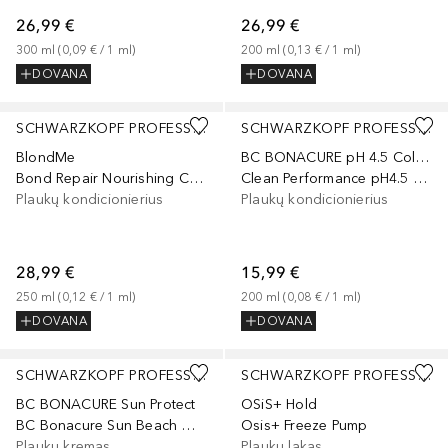
26,99 €
26,99 €
300
ml
 (
0,09 €
 / 
1
ml
)
200
ml
 (
0,13 €
 / 
1
ml
)
DOVANA
DOVANA
SCHWARZKOPF PROFESSIONAL
SCHWARZKOPF PROFESSIONAL
BlondMe
BC BONACURE pH 4.5 Color Freeze
Bond Repair Nourishing Conditioner
Clean Performance pH4.5 Color Freeze Conditioner
Plaukų kondicionierius
Plaukų kondicionierius
28,99 €
15,99 €
250
ml
 (
0,12 €
 / 
1
ml
)
200
ml
 (
0,08 €
 / 
1
ml
)
DOVANA
DOVANA
SCHWARZKOPF PROFESSIONAL
SCHWARZKOPF PROFESSIONAL
BC BONACURE Sun Protect
OSiS+ Hold
BC Bonacure Sun Beach Waves Spray
Osis+ Freeze Pump
Plaukų kremas
Plaukų lakas