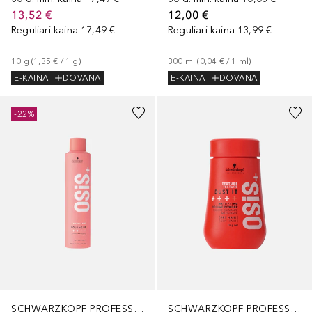
13,52 €
12,00 €
Reguliari kaina
17,49 €
Reguliari kaina
13,99 €
10
g
 (
1,35 €
 / 
1
g
)
300
ml
 (
0,04 €
 / 
1
ml
)
E-KAINA
DOVANA
E-KAINA
DOVANA
-22%
SCHWARZKOPF PROFESSIONAL
SCHWARZKOPF PROFESSIONAL