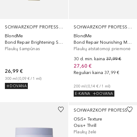
SCHWARZKOPF PROFESSIONAL
SCHWARZKOPF PROFESSIONAL
BlondMe
BlondMe
Bond Repair Brightening Shampoo
Bond Repair Nourishing Mask
Plaukų šampūnas
Plaukų atstatomoji priemonė
30 d. min. kaina
37,99 €
27,60 €
26,99 €
Reguliari kaina
37,99 €
300
ml
 (
0,09 €
 / 
1
ml
)
DOVANA
200
ml
 (
0,14 €
 / 
1
ml
)
E-KAINA
DOVANA
SCHWARZKOPF PROFESSIONAL
OSiS+ Texture
Osis+ Thrill
Plaukų želė