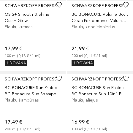
SCHWARZKOPF PROFESSIONAL
SCHWARZKOPF PROFESSIONAL
OSiS+ Smooth & Shine
BC BONACURE Volume Boost
Osis+ Glow
Clean Performance Volume Boost Jelly Conditioner
Plaukų kremas
Plaukų kondicionierius
17,99 €
21,99 €
100
ml
 (
0,18 €
 / 
1
ml
)
200
ml
 (
0,11 €
 / 
1
ml
)
DOVANA
DOVANA
SCHWARZKOPF PROFESSIONAL
SCHWARZKOPF PROFESSIONAL
BC BONACURE Sun Protect
BC BONACURE Sun Protect
BC Bonacure Sun Shampoo For Hair and Body
BC Bonacure Sun 10in1 Fluid
Plaukų šampūnas
Plaukų aliejus
17,49 €
16,99 €
200
ml
 (
0,09 €
 / 
1
ml
)
100
ml
 (
0,17 €
 / 
1
ml
)