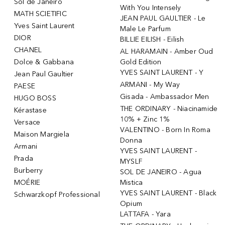
Sol de Janeiro
With You Intensely
MATH SCIETIFIC
JEAN PAUL GAULTIER - Le
Yves Saint Laurent
Male Le Parfum
DIOR
BILLIE EILISH - Eilish
CHANEL
AL HARAMAIN - Amber Oud
Dolce & Gabbana
Gold Edition
YVES SAINT LAURENT - Y
Jean Paul Gaultier
ARMANI - My Way
PAESE
Gisada - Ambassador Men
HUGO BOSS
THE ORDINARY - Niacinamide
Kérastase
10% + Zinc 1%
Versace
VALENTINO - Born In Roma
Maison Margiela
Donna
Armani
YVES SAINT LAURENT -
Prada
MYSLF
Burberry
SOL DE JANEIRO - Agua
MOÉRIE
Mistica
YVES SAINT LAURENT - Black
Schwarzkopf Professional
Opium
LATTAFA - Yara