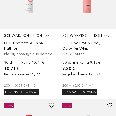
SCHWARZKOPF PROFESSIONAL
SCHWARZKOPF PROFESSIONAL
OSiS+ Smooth & Shine
OSiS+ Volume & Body
Flatliner
Osis+ Air Whip
Plaukų apsauga nuo karščio
Plaukų putos
30 d. min. kaina
10,71 €
30 d. min. kaina
9,13 €
10,71 €
9,30 €
Reguliari kaina
15,99 €
Reguliari kaina
12,49 €
200
ml
 (
0,05 €
 / 
1
ml
)
200
ml
 (
0,05 €
 / 
1
ml
)
E-KAINA
DOVANA
E-KAINA
DOVANA
-22%
-28%