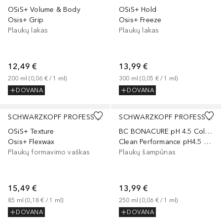
OSiS+ Volume & Body
OSiS+ Hold
Osis+ Grip
Osis+ Freeze
Plaukų lakas
Plaukų lakas
12,49 €
13,99 €
200
ml
 (
0,06 €
 / 
1
ml
)
300
ml
 (
0,05 €
 / 
1
ml
)
DOVANA
DOVANA
SCHWARZKOPF PROFESSIONAL
SCHWARZKOPF PROFESSIONAL
OSiS+ Texture
BC BONACURE pH 4.5 Color Freeze
Osis+ Flexwax
Clean Performance pH4.5 Color Freeze Shampoo
Plaukų formavimo vaškas
Plaukų šampūnas
15,49 €
13,99 €
85
ml
 (
0,18 €
 / 
1
ml
)
250
ml
 (
0,06 €
 / 
1
ml
)
DOVANA
DOVANA