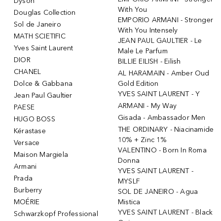
Dyson
With You
Douglas Collection
EMPORIO ARMANI - Stronger
Sol de Janeiro
With You Intensely
MATH SCIETIFIC
JEAN PAUL GAULTIER - Le
Yves Saint Laurent
Male Le Parfum
DIOR
BILLIE EILISH - Eilish
CHANEL
AL HARAMAIN - Amber Oud
Dolce & Gabbana
Gold Edition
YVES SAINT LAURENT - Y
Jean Paul Gaultier
ARMANI - My Way
PAESE
Gisada - Ambassador Men
HUGO BOSS
THE ORDINARY - Niacinamide
Kérastase
10% + Zinc 1%
Versace
VALENTINO - Born In Roma
Maison Margiela
Donna
Armani
YVES SAINT LAURENT -
Prada
MYSLF
Burberry
SOL DE JANEIRO - Agua
MOÉRIE
Mistica
YVES SAINT LAURENT - Black
Schwarzkopf Professional