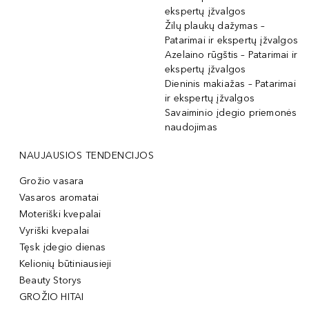
ekspertų įžvalgos
Žilų plaukų dažymas –
Patarimai ir ekspertų įžvalgos
Azelaino rūgštis – Patarimai ir
ekspertų įžvalgos
Dieninis makiažas – Patarimai
ir ekspertų įžvalgos
Savaiminio įdegio priemonės
naudojimas
NAUJAUSIOS TENDENCIJOS
Grožio vasara
Vasaros aromatai
Moteriški kvepalai
Vyriški kvepalai
Tęsk įdegio dienas
Kelionių būtiniausieji
Beauty Storys
GROŽIO HITAI