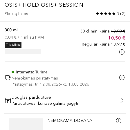
OSIS+ HOLD
OSIS+ SESSION
Plaukų lakas
5
(
2
)
300 ml
30 d. min. kaina
13,99 €
0,04 €
 / 
1
ml
su PVM
10,50 €
Reguliari kaina
13,99 €
E-KAINA
Internete
:
Turime
Nemokamas pristatymas
Pristatymas: tr, 12.08.2026–kt, 13.08.2026
Douglas parduotuvė
Parduotuvės, kuriose galima įsigyti
PRIDĖTI Į KREPŠELĮ
Praleisti slankiklį
NEMOKAMA DOVANA