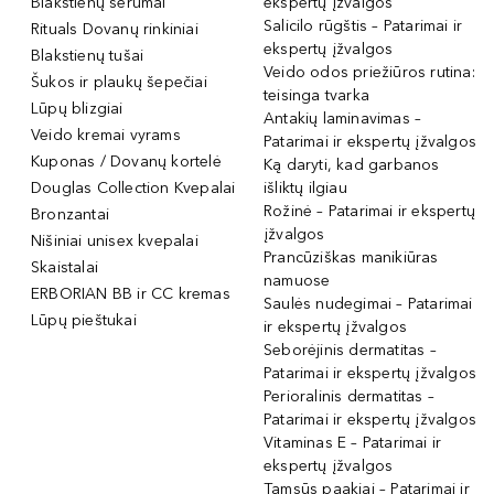
Blakstienų serumai
ekspertų įžvalgos
Salicilo rūgštis – Patarimai ir
Rituals Dovanų rinkiniai
ekspertų įžvalgos
Blakstienų tušai
Veido odos priežiūros rutina:
Šukos ir plaukų šepečiai
teisinga tvarka
Lūpų blizgiai
Antakių laminavimas –
Veido kremai vyrams
Patarimai ir ekspertų įžvalgos
Kuponas / Dovanų kortelė
Ką daryti, kad garbanos
Douglas Collection Kvepalai
išliktų ilgiau
Rožinė – Patarimai ir ekspertų
Bronzantai
įžvalgos
Nišiniai unisex kvepalai
Prancūziškas manikiūras
Skaistalai
namuose
ERBORIAN BB ir CC kremas
Saulės nudegimai – Patarimai
Lūpų pieštukai
ir ekspertų įžvalgos
Seborėjinis dermatitas –
Patarimai ir ekspertų įžvalgos
Perioralinis dermatitas –
Patarimai ir ekspertų įžvalgos
Vitaminas E – Patarimai ir
ekspertų įžvalgos
Tamsūs paakiai – Patarimai ir