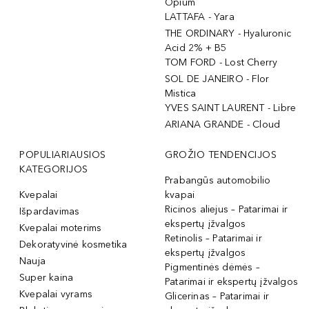
Opium
LATTAFA - Yara
THE ORDINARY - Hyaluronic
Acid 2% + B5
TOM FORD - Lost Cherry
SOL DE JANEIRO - Flor
Mistica
YVES SAINT LAURENT - Libre
ARIANA GRANDE - Cloud
POPULIARIAUSIOS
GROŽIO TENDENCIJOS
KATEGORIJOS
Prabangūs automobilio
Kvepalai
kvapai
Ricinos aliejus – Patarimai ir
Išpardavimas
ekspertų įžvalgos
Kvepalai moterims
Retinolis – Patarimai ir
Dekoratyvinė kosmetika
ekspertų įžvalgos
Nauja
Pigmentinės dėmės –
Super kaina
Patarimai ir ekspertų įžvalgos
Kvepalai vyrams
Glicerinas – Patarimai ir