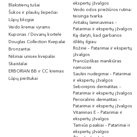
ekspertų įžvalgos
Blakstienų tušai
Veido odos priežiūros rutina:
Šukos ir plaukų šepečiai
teisinga tvarka
Lūpų blizgiai
Antakių laminavimas –
Veido kremai vyrams
Patarimai ir ekspertų įžvalgos
Kuponas / Dovanų kortelė
Ką daryti, kad garbanos
Douglas Collection Kvepalai
išliktų ilgiau
Rožinė – Patarimai ir ekspertų
Bronzantai
įžvalgos
Nišiniai unisex kvepalai
Prancūziškas manikiūras
Skaistalai
namuose
ERBORIAN BB ir CC kremas
Saulės nudegimai – Patarimai
Lūpų pieštukai
ir ekspertų įžvalgos
Seborėjinis dermatitas –
Patarimai ir ekspertų įžvalgos
Perioralinis dermatitas –
Patarimai ir ekspertų įžvalgos
Vitaminas E – Patarimai ir
ekspertų įžvalgos
Tamsūs paakiai – Patarimai ir
ekspertų įžvalgos