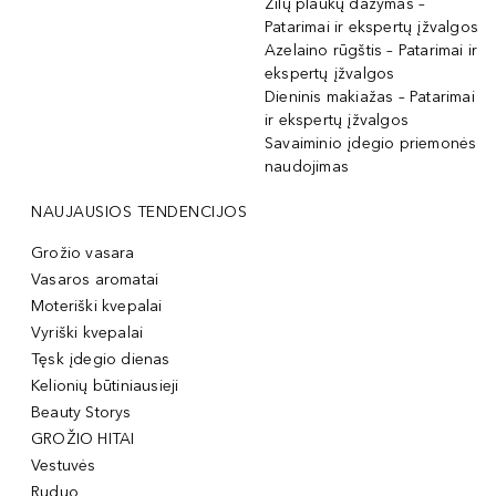
Žilų plaukų dažymas –
Patarimai ir ekspertų įžvalgos
Azelaino rūgštis – Patarimai ir
ekspertų įžvalgos
Dieninis makiažas – Patarimai
ir ekspertų įžvalgos
Savaiminio įdegio priemonės
naudojimas
NAUJAUSIOS TENDENCIJOS
Grožio vasara
Vasaros aromatai
Moteriški kvepalai
Vyriški kvepalai
Tęsk įdegio dienas
Kelionių būtiniausieji
Beauty Storys
GROŽIO HITAI
Vestuvės
Ruduo