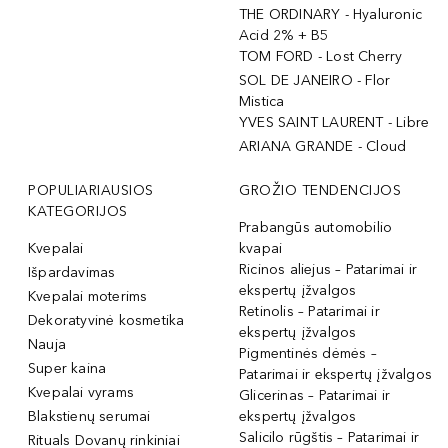
THE ORDINARY - Hyaluronic
Acid 2% + B5
TOM FORD - Lost Cherry
SOL DE JANEIRO - Flor
Mistica
YVES SAINT LAURENT - Libre
ARIANA GRANDE - Cloud
POPULIARIAUSIOS
GROŽIO TENDENCIJOS
KATEGORIJOS
Prabangūs automobilio
Kvepalai
kvapai
Ricinos aliejus – Patarimai ir
Išpardavimas
ekspertų įžvalgos
Kvepalai moterims
Retinolis – Patarimai ir
Dekoratyvinė kosmetika
ekspertų įžvalgos
Nauja
Pigmentinės dėmės –
Super kaina
Patarimai ir ekspertų įžvalgos
Kvepalai vyrams
Glicerinas – Patarimai ir
Blakstienų serumai
ekspertų įžvalgos
Salicilo rūgštis – Patarimai ir
Rituals Dovanų rinkiniai