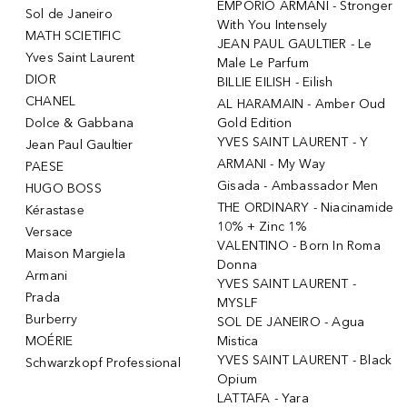
EMPORIO ARMANI - Stronger
Sol de Janeiro
With You Intensely
MATH SCIETIFIC
JEAN PAUL GAULTIER - Le
Yves Saint Laurent
Male Le Parfum
DIOR
BILLIE EILISH - Eilish
CHANEL
AL HARAMAIN - Amber Oud
Dolce & Gabbana
Gold Edition
YVES SAINT LAURENT - Y
Jean Paul Gaultier
ARMANI - My Way
PAESE
Gisada - Ambassador Men
HUGO BOSS
THE ORDINARY - Niacinamide
Kérastase
10% + Zinc 1%
Versace
VALENTINO - Born In Roma
Maison Margiela
Donna
Armani
YVES SAINT LAURENT -
Prada
MYSLF
Burberry
SOL DE JANEIRO - Agua
MOÉRIE
Mistica
YVES SAINT LAURENT - Black
Schwarzkopf Professional
Opium
LATTAFA - Yara