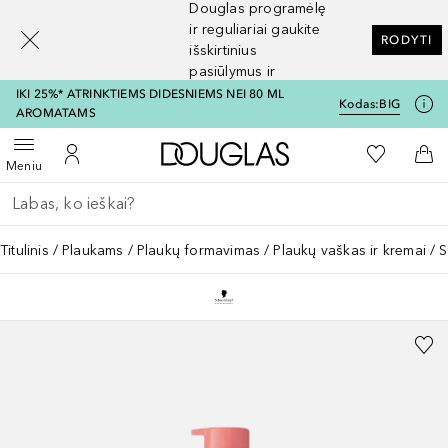
Douglas programėlę
[navigation.slideout.screenreader]
ir reguliariai gaukite
RODYTI
išskirtinius
pasiūlymus ir
nuolaidas
IKI 25%* ATRINKTIEMS DIDESNIEMS NEI 80 ML
Kodas:
BIG
AROMATAMS
Į Douglas pagrindinį pu
Į mano nor
Atidaryti meniu
Į mano paskyrą
Į kr
Meniu
Grįžk atgal
Vykdykite paiešką
Titulinis
Plaukams
Plaukų formavimas
Plaukų vaškas ir kremai
S