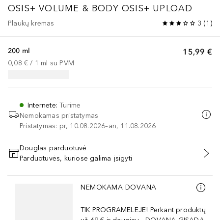
OSIS+ VOLUME & BODY
OSIS+ UPLOAD
Plaukų kremas
3
(
1
)
200 ml
15,99 €
0,08 €
 / 
1
ml
su PVM
Internete
:
Turime
Nemokamas pristatymas
Pristatymas: pr, 10.08.2026–an, 11.08.2026
Douglas parduotuvė
Parduotuvės, kuriose galima įsigyti
PRIDĖTI Į KREPŠELĮ
Praleisti slankiklį
NEMOKAMA DOVANA
TIK PROGRAMĖLĖJE! Perkant produktų