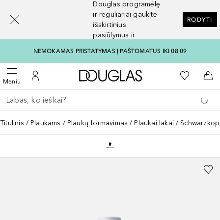
Douglas programėlę
[navigation.slideout.screenreader]
ir reguliariai gaukite
RODYTI
išskirtinius
pasiūlymus ir
nuolaidas
NEMOKAMAS PRISTATYMAS Į PAŠTOMATUS IKI 08 09
Į Douglas pagrindinį pu
Į mano nor
Atidaryti meniu
Į mano paskyrą
Į kr
Meniu
Grįžk atgal
Vykdykite paiešką
Titulinis
Plaukams
Plaukų formavimas
Plaukai lakai
Schwarzkopf