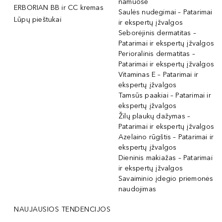
namuose
ERBORIAN BB ir CC kremas
Saulės nudegimai – Patarimai
Lūpų pieštukai
ir ekspertų įžvalgos
Seborėjinis dermatitas –
Patarimai ir ekspertų įžvalgos
Perioralinis dermatitas –
Patarimai ir ekspertų įžvalgos
Vitaminas E – Patarimai ir
ekspertų įžvalgos
Tamsūs paakiai – Patarimai ir
ekspertų įžvalgos
Žilų plaukų dažymas –
Patarimai ir ekspertų įžvalgos
Azelaino rūgštis – Patarimai ir
ekspertų įžvalgos
Dieninis makiažas – Patarimai
ir ekspertų įžvalgos
Savaiminio įdegio priemonės
naudojimas
NAUJAUSIOS TENDENCIJOS