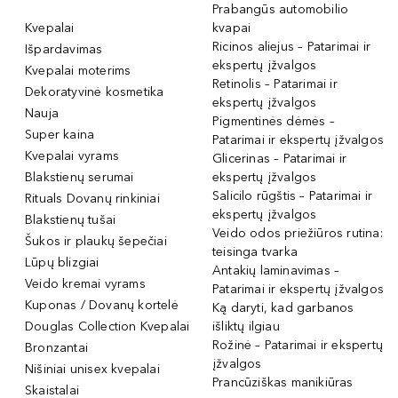
Prabangūs automobilio
Kvepalai
kvapai
Ricinos aliejus – Patarimai ir
Išpardavimas
ekspertų įžvalgos
Kvepalai moterims
Retinolis – Patarimai ir
Dekoratyvinė kosmetika
ekspertų įžvalgos
Nauja
Pigmentinės dėmės –
Super kaina
Patarimai ir ekspertų įžvalgos
Kvepalai vyrams
Glicerinas – Patarimai ir
Blakstienų serumai
ekspertų įžvalgos
Salicilo rūgštis – Patarimai ir
Rituals Dovanų rinkiniai
ekspertų įžvalgos
Blakstienų tušai
Veido odos priežiūros rutina:
Šukos ir plaukų šepečiai
teisinga tvarka
Lūpų blizgiai
Antakių laminavimas –
Veido kremai vyrams
Patarimai ir ekspertų įžvalgos
Kuponas / Dovanų kortelė
Ką daryti, kad garbanos
Douglas Collection Kvepalai
išliktų ilgiau
Rožinė – Patarimai ir ekspertų
Bronzantai
įžvalgos
Nišiniai unisex kvepalai
Prancūziškas manikiūras
Skaistalai