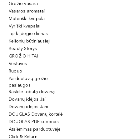
Grožio vasara
Vasaros aromatai
Moteriški kvepalai
Vyriški kvepalai
Tęsk įdegio dienas
Kelionių būtiniausieji
Beauty Storys
GROŽIO HITAI
Vestuvės
Ruduo
Parduotuvių grožio
paslaugos
Raskite tobulą dovaną
Dovanų idėjos Jai
Dovanų idėjos Jam
DOUGLAS Dovanų kortelė
DOUGLAS PDF kuponas
Atsiėmimas parduotuvėje
Click & Return