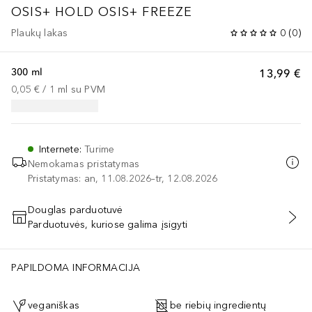
OSIS+ HOLD
OSIS+ FREEZE
Plaukų lakas
0
(
0
)
300 ml
13,99 €
0,05 €
 / 
1
ml
su PVM
Internete
:
Turime
Nemokamas pristatymas
Pristatymas: an, 11.08.2026–tr, 12.08.2026
Douglas parduotuvė
Parduotuvės, kuriose galima įsigyti
PRIDĖTI Į KREPŠELĮ
PAPILDOMA INFORMACIJA
veganiškas
be riebių ingredientų