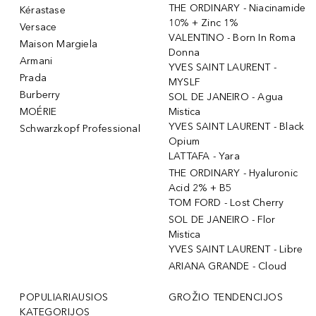
THE ORDINARY - Niacinamide
Kérastase
10% + Zinc 1%
Versace
VALENTINO - Born In Roma
Maison Margiela
Donna
Armani
YVES SAINT LAURENT -
Prada
MYSLF
Burberry
SOL DE JANEIRO - Agua
MOÉRIE
Mistica
YVES SAINT LAURENT - Black
Schwarzkopf Professional
Opium
LATTAFA - Yara
THE ORDINARY - Hyaluronic
Acid 2% + B5
TOM FORD - Lost Cherry
SOL DE JANEIRO - Flor
Mistica
YVES SAINT LAURENT - Libre
ARIANA GRANDE - Cloud
POPULIARIAUSIOS
GROŽIO TENDENCIJOS
KATEGORIJOS