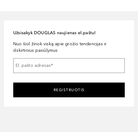
Užsisakyk DOUGLAS naujienas el.paštu!
Nuo šiol žinok viską apie grožio tendencijas ir
išskirtinius pasiūlymus
El. pašto adresas
*
REGISTRUOTIS