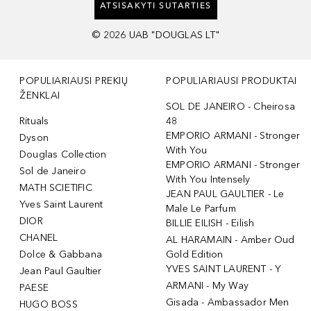
ATSISAKYTI SUTARTIES
©
2026
UAB "DOUGLAS LT"
POPULIARIAUSI PREKIŲ
POPULIARIAUSI PRODUKTAI
ŽENKLAI
SOL DE JANEIRO - Cheirosa
Rituals
48
EMPORIO ARMANI - Stronger
Dyson
With You
Douglas Collection
EMPORIO ARMANI - Stronger
Sol de Janeiro
With You Intensely
MATH SCIETIFIC
JEAN PAUL GAULTIER - Le
Yves Saint Laurent
Male Le Parfum
DIOR
BILLIE EILISH - Eilish
CHANEL
AL HARAMAIN - Amber Oud
Dolce & Gabbana
Gold Edition
YVES SAINT LAURENT - Y
Jean Paul Gaultier
ARMANI - My Way
PAESE
Gisada - Ambassador Men
HUGO BOSS