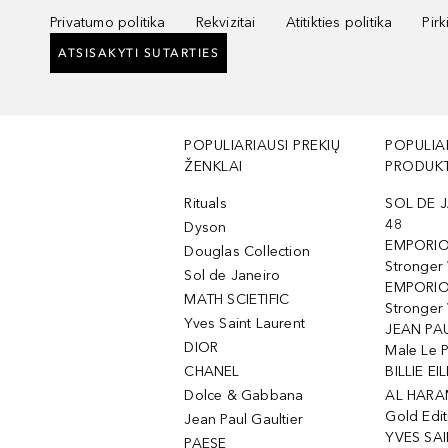
Privatumo politika
Rekvizitai
Atitikties politika
Pir
ATSISAKYTI SUTARTIES
POPULIARIAUSI PREKIŲ
POPULIA
ŽENKLAI
PRODUKT
Rituals
SOL DE J
48
Dyson
EMPORIO
Douglas Collection
Stronger
Sol de Janeiro
EMPORIO
MATH SCIETIFIC
Stronger 
Yves Saint Laurent
JEAN PAU
DIOR
Male Le 
CHANEL
BILLIE EIL
Dolce & Gabbana
AL HARA
Gold Edit
Jean Paul Gaultier
YVES SAI
PAESE