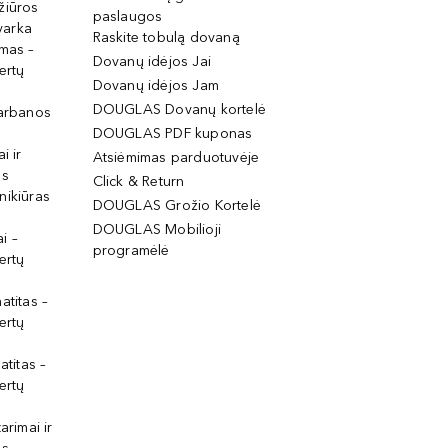
žiūros
paslaugos
tvarka
Raskite tobulą dovaną
imas –
Dovanų idėjos Jai
ertų
Dovanų idėjos Jam
DOUGLAS Dovanų kortelė
garbanos
DOUGLAS PDF kuponas
i ir
Atsiėmimas parduotuvėje
os
Click & Return
nikiūras
DOUGLAS Grožio Kortelė
DOUGLAS Mobilioji
i –
programėlė
ertų
atitas –
ertų
atitas –
ertų
arimai ir