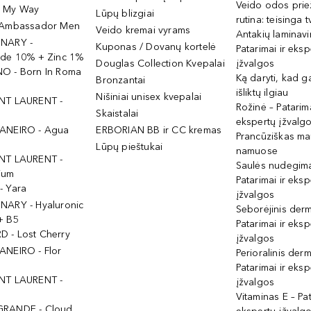
Veido odos prie
- My Way
Lūpų blizgiai
rutina: teisinga 
 Ambassador Men
Veido kremai vyrams
Antakių laminav
INARY -
Kuponas / Dovanų kortelė
Patarimai ir eksp
ide 10% + Zinc 1%
Douglas Collection Kvepalai
įžvalgos
O - Born In Roma
Ką daryti, kad 
Bronzantai
išliktų ilgiau
Nišiniai unisex kvepalai
NT LAURENT -
Rožinė – Patarima
Skaistalai
ekspertų įžvalg
ANEIRO - Agua
ERBORIAN BB ir CC kremas
Prancūziškas ma
Lūpų pieštukai
namuose
NT LAURENT -
Saulės nudegima
ium
Patarimai ir eksp
- Yara
įžvalgos
NARY - Hyaluronic
Seborėjinis derm
+ B5
Patarimai ir eksp
 - Lost Cherry
įžvalgos
ANEIRO - Flor
Perioralinis derm
Patarimai ir eksp
NT LAURENT -
įžvalgos
Vitaminas E – Pat
GRANDE - Cloud