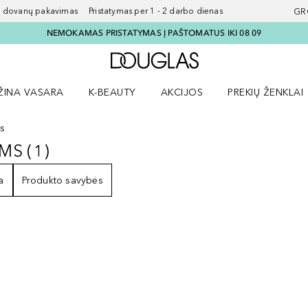
ovanų pakavimas Pristatymas per 1 - 2 darbo dienas
GR
NEMOKAMAS PRISTATYMAS Į PAŠTOMATUS IKI 08 09
Į Douglas pagrindinį pu
ŽINA VASARA
K-BEAUTY
AKCIJOS
PREKIŲ ŽENKLAI
meniu
aryti Amžina vasara meniu
Atidaryti AKCIJOS meniu
Atidaryti PREKIŲ 
ms
AMS
(
1
)
RAMS
1
REZULTATAI
a
Produkto savybės