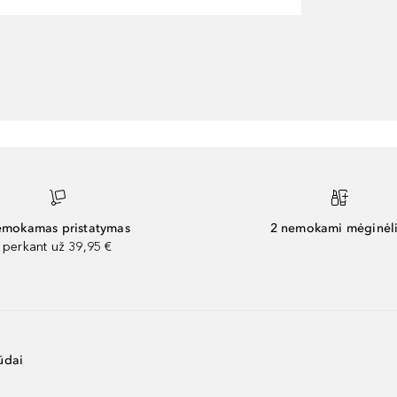
mokamas pristatymas
2 nemokami mėginėli
perkant už 39,95 €
ūdai