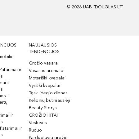
©
2026
UAB "DOUGLAS LT"
NCIJOS
NAUJAUSIOS
TENDENCIJOS
mobilio
Grožio vasara
Patarimai ir
Vasaros aromatai
os
Moteriški kvepalai
mai ir
Vyriški kvepalai
os
Tęsk įdegio dienas
mės –
Kelionių būtiniausieji
ertų
Beauty Storys
rimai ir
GROŽIO HITAI
os
Vestuvės
 Patarimai ir
Ruduo
os
Parduotuvių grožio