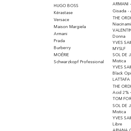
ARMANI 
HUGO BOSS
Gisada -
Kérastase
THE ORD
Versace
Niacinam
Maison Margiela
VALENTIN
Armani
Donna
Prada
YVES SAI
Burberry
MYSLF
MOÉRIE
SOL DE J
Mistica
Schwarzkopf Professional
YVES SAI
Black Op
LATTAFA 
THE ORDI
Acid 2% 
TOM FORD
SOL DE J
Mistica
YVES SAI
Libre
ARIANA 