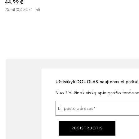
44,99 €
75
ml
 (
0,60 €
 / 
1
ml
)
Užsisakyk DOUGLAS naujienas el.paštu!
Nuo šiol žinok viską apie grožio tendencij
El. pašto adresas
*
REGISTRUOTIS