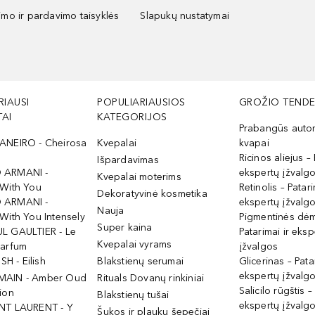
kimo ir pardavimo taisyklės
Slapukų nustatymai
RIAUSI
POPULIARIAUSIOS
GROŽIO TENDE
AI
KATEGORIJOS
Prabangūs auto
ANEIRO - Cheirosa
Kvepalai
kvapai
Ricinos aliejus – 
Išpardavimas
 ARMANI -
ekspertų įžvalg
Kvepalai moterims
 With You
Retinolis – Patari
Dekoratyvinė kosmetika
 ARMANI -
ekspertų įžvalg
Nauja
With You Intensely
Pigmentinės dė
Super kaina
L GAULTIER - Le
Patarimai ir eksp
Kvepalai vyrams
Parfum
įžvalgos
ISH - Eilish
Blakstienų serumai
Glicerinas – Pata
ekspertų įžvalg
MAIN - Amber Oud
Rituals Dovanų rinkiniai
Salicilo rūgštis –
ion
Blakstienų tušai
ekspertų įžvalg
NT LAURENT - Y
Šukos ir plaukų šepečiai