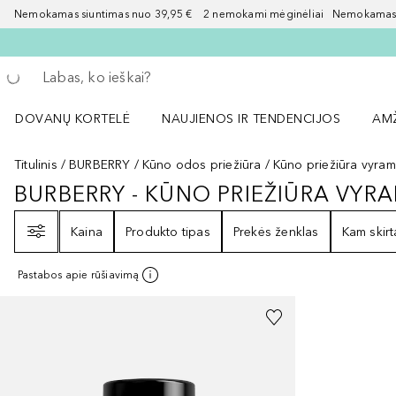
Nemokamas siuntimas nuo 39,95 € 2 nemokami mėginėliai Nemokamas d
Grįžk atgal
Vykdykite paiešką
DOVANŲ KORTELĖ
NAUJIENOS IR TENDENCIJOS
AM
Atidaryti NAUJIENOS IR TENDENCIJOS 
Atid
Titulinis
BURBERRY
Kūno odos priežiūra
Kūno priežiūra vyra
BURBERRY - KŪNO PRIEŽIŪRA VYR
BURBERRY - KŪNO PRIEŽIŪRA VY
Filtras
Kaina
Produkto tipas
Prekės ženklas
Kam skirt
Pastabos apie rūšiavimą