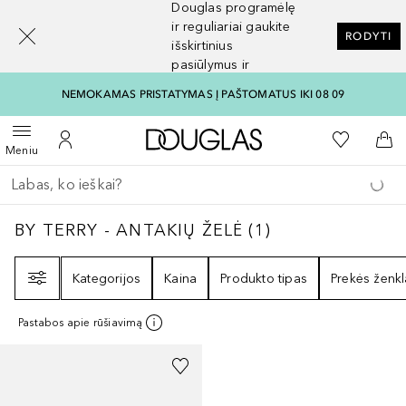
Douglas programėlę
[navigation.slideout.screenreader]
ir reguliariai gaukite
RODYTI
išskirtinius
pasiūlymus ir
nuolaidas
NEMOKAMAS PRISTATYMAS Į PAŠTOMATUS IKI 08 09
Į Douglas pagrindinį pu
Į mano nor
Atidaryti meniu
Į mano paskyrą
Į kr
Meniu
Grįžk atgal
Vykdykite paiešką
BY TERRY - ANTAKIŲ ŽELĖ
1
REZULTATAI
BY TERRY - ANTAKIŲ ŽELĖ
(
1
)
Filtras
Kategorijos
Kaina
Produkto tipas
Prekės ženkl
Pastabos apie rūšiavimą