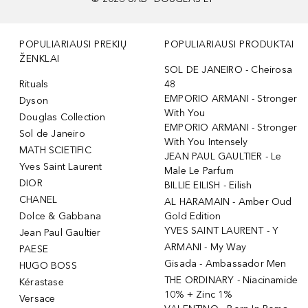
POPULIARIAUSI PREKIŲ
POPULIARIAUSI PRODUKTAI
ŽENKLAI
SOL DE JANEIRO - Cheirosa
Rituals
48
EMPORIO ARMANI - Stronger
Dyson
With You
Douglas Collection
EMPORIO ARMANI - Stronger
Sol de Janeiro
With You Intensely
MATH SCIETIFIC
JEAN PAUL GAULTIER - Le
Yves Saint Laurent
Male Le Parfum
DIOR
BILLIE EILISH - Eilish
CHANEL
AL HARAMAIN - Amber Oud
Dolce & Gabbana
Gold Edition
YVES SAINT LAURENT - Y
Jean Paul Gaultier
ARMANI - My Way
PAESE
Gisada - Ambassador Men
HUGO BOSS
THE ORDINARY - Niacinamide
Kérastase
10% + Zinc 1%
Versace