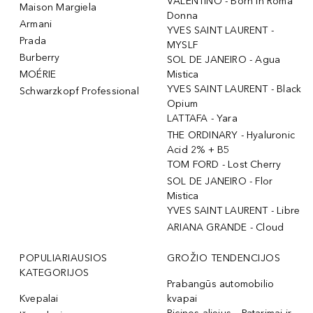
VALENTINO - Born In Roma
Maison Margiela
Donna
Armani
YVES SAINT LAURENT -
Prada
MYSLF
Burberry
SOL DE JANEIRO - Agua
MOÉRIE
Mistica
YVES SAINT LAURENT - Black
Schwarzkopf Professional
Opium
LATTAFA - Yara
THE ORDINARY - Hyaluronic
Acid 2% + B5
TOM FORD - Lost Cherry
SOL DE JANEIRO - Flor
Mistica
YVES SAINT LAURENT - Libre
ARIANA GRANDE - Cloud
POPULIARIAUSIOS
GROŽIO TENDENCIJOS
KATEGORIJOS
Prabangūs automobilio
Kvepalai
kvapai