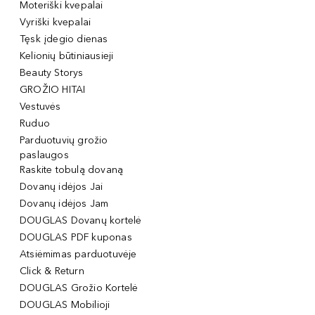
Moteriški kvepalai
Vyriški kvepalai
Tęsk įdegio dienas
Kelionių būtiniausieji
Beauty Storys
GROŽIO HITAI
Vestuvės
Ruduo
Parduotuvių grožio
paslaugos
Raskite tobulą dovaną
Dovanų idėjos Jai
Dovanų idėjos Jam
DOUGLAS Dovanų kortelė
DOUGLAS PDF kuponas
Atsiėmimas parduotuvėje
Click & Return
DOUGLAS Grožio Kortelė
DOUGLAS Mobilioji