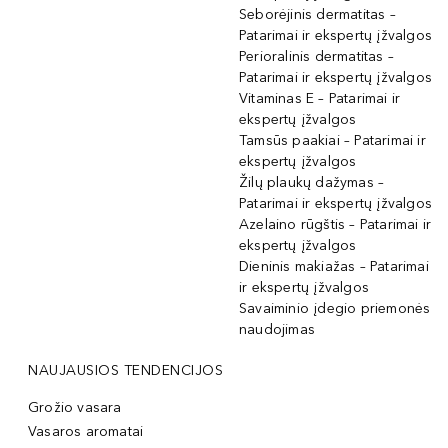
Seborėjinis dermatitas –
Patarimai ir ekspertų įžvalgos
Perioralinis dermatitas –
Patarimai ir ekspertų įžvalgos
Vitaminas E – Patarimai ir
ekspertų įžvalgos
Tamsūs paakiai – Patarimai ir
ekspertų įžvalgos
Žilų plaukų dažymas –
Patarimai ir ekspertų įžvalgos
Azelaino rūgštis – Patarimai ir
ekspertų įžvalgos
Dieninis makiažas – Patarimai
ir ekspertų įžvalgos
Savaiminio įdegio priemonės
naudojimas
NAUJAUSIOS TENDENCIJOS
Grožio vasara
Vasaros aromatai