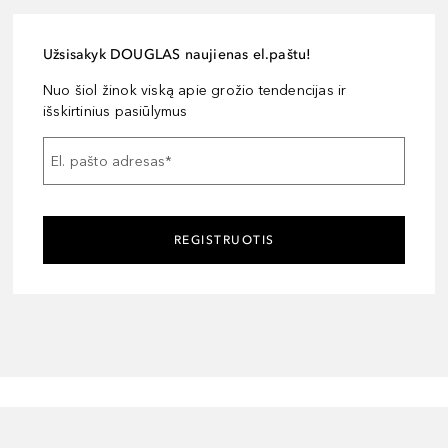
Užsisakyk DOUGLAS naujienas el.paštu!
Nuo šiol žinok viską apie grožio tendencijas ir
išskirtinius pasiūlymus
El. pašto adresas
*
REGISTRUOTIS