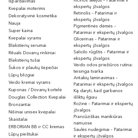
Ricinos aliejus – Patarimai ir
Išpardavimas
ekspertų įžvalgos
Kvepalai moterims
Retinolis – Patarimai ir
Dekoratyvinė kosmetika
ekspertų įžvalgos
Nauja
Pigmentinės dėmės –
Super kaina
Patarimai ir ekspertų įžvalgos
Kvepalai vyrams
Glicerinas – Patarimai ir
Blakstienų serumai
ekspertų įžvalgos
Salicilo rūgštis – Patarimai ir
Rituals Dovanų rinkiniai
ekspertų įžvalgos
Blakstienų tušai
Veido odos priežiūros rutina:
Šukos ir plaukų šepečiai
teisinga tvarka
Lūpų blizgiai
Antakių laminavimas –
Veido kremai vyrams
Patarimai ir ekspertų įžvalgos
Kuponas / Dovanų kortelė
Ką daryti, kad garbanos
Douglas Collection Kvepalai
išliktų ilgiau
Rožinė – Patarimai ir ekspertų
Bronzantai
įžvalgos
Nišiniai unisex kvepalai
Prancūziškas manikiūras
Skaistalai
namuose
ERBORIAN BB ir CC kremas
Saulės nudegimai – Patarimai
Lūpų pieštukai
ir ekspertų įžvalgos