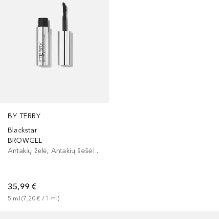
BY TERRY
Blackstar
BROWGEL
Antakių želė, Antakių šešėliai/dažai
35,99 €
5
ml
 (
7,20 €
 / 
1
ml
)