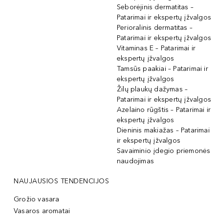
Seborėjinis dermatitas –
Patarimai ir ekspertų įžvalgos
Perioralinis dermatitas –
Patarimai ir ekspertų įžvalgos
Vitaminas E – Patarimai ir
ekspertų įžvalgos
Tamsūs paakiai – Patarimai ir
ekspertų įžvalgos
Žilų plaukų dažymas –
Patarimai ir ekspertų įžvalgos
Azelaino rūgštis – Patarimai ir
ekspertų įžvalgos
Dieninis makiažas – Patarimai
ir ekspertų įžvalgos
Savaiminio įdegio priemonės
naudojimas
NAUJAUSIOS TENDENCIJOS
Grožio vasara
Vasaros aromatai