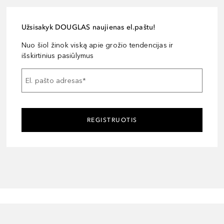
Užsisakyk DOUGLAS naujienas el.paštu!
Nuo šiol žinok viską apie grožio tendencijas ir
išskirtinius pasiūlymus
El. pašto adresas
*
REGISTRUOTIS