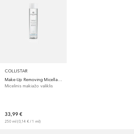
COLLISTAR
Make-Up Removing Micellar Water
Micelinis makiažo valiklis
33,99 €
250
ml
 (
0,14 €
 / 
1
ml
)