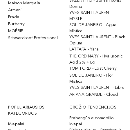
VALENTINO - Born In Roma
Maison Margiela
Donna
Armani
YVES SAINT LAURENT -
Prada
MYSLF
Burberry
SOL DE JANEIRO - Agua
MOÉRIE
Mistica
YVES SAINT LAURENT - Black
Schwarzkopf Professional
Opium
LATTAFA - Yara
THE ORDINARY - Hyaluronic
Acid 2% + B5
TOM FORD - Lost Cherry
SOL DE JANEIRO - Flor
Mistica
YVES SAINT LAURENT - Libre
ARIANA GRANDE - Cloud
POPULIARIAUSIOS
GROŽIO TENDENCIJOS
KATEGORIJOS
Prabangūs automobilio
Kvepalai
kvapai