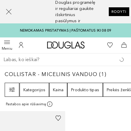
Douglas programėlę
[navigation.slideout.screenreader]
ir reguliariai gaukite
RODYTI
išskirtinius
pasiūlymus ir
nuolaidas
NEMOKAMAS PRISTATYMAS Į PAŠTOMATUS IKI 08 09
Į Douglas pagrindinį pu
Į mano nor
Atidaryti meniu
Į mano paskyrą
Į kr
Meniu
Grįžk atgal
Vykdykite paiešką
COLLISTAR - MICELINIS VANDUO
1
REZULTA
COLLISTAR - MICELINIS VANDUO
(
1
)
Filtras
Kategorijos
Kaina
Produkto tipas
Prekės ženkl
Pastabos apie rūšiavimą