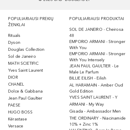
POPULIARIAUSI PREKIŲ
POPULIARIAUSI PRODUKTAI
ŽENKLAI
SOL DE JANEIRO - Cheirosa
Rituals
48
EMPORIO ARMANI - Stronger
Dyson
With You
Douglas Collection
EMPORIO ARMANI - Stronger
Sol de Janeiro
With You Intensely
MATH SCIETIFIC
JEAN PAUL GAULTIER - Le
Yves Saint Laurent
Male Le Parfum
DIOR
BILLIE EILISH - Eilish
CHANEL
AL HARAMAIN - Amber Oud
Dolce & Gabbana
Gold Edition
YVES SAINT LAURENT - Y
Jean Paul Gaultier
ARMANI - My Way
PAESE
Gisada - Ambassador Men
HUGO BOSS
THE ORDINARY - Niacinamide
Kérastase
10% + Zinc 1%
Versace