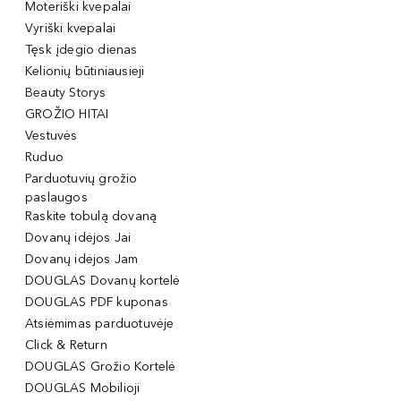
Moteriški kvepalai
Vyriški kvepalai
Tęsk įdegio dienas
Kelionių būtiniausieji
Beauty Storys
GROŽIO HITAI
Vestuvės
Ruduo
Parduotuvių grožio
paslaugos
Raskite tobulą dovaną
Dovanų idėjos Jai
Dovanų idėjos Jam
DOUGLAS Dovanų kortelė
DOUGLAS PDF kuponas
Atsiėmimas parduotuvėje
Click & Return
DOUGLAS Grožio Kortelė
DOUGLAS Mobilioji