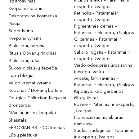
Ricinos aliejus – Patarimai ir
Išpardavimas
ekspertų įžvalgos
Kvepalai moterims
Retinolis – Patarimai ir
Dekoratyvinė kosmetika
ekspertų įžvalgos
Nauja
Pigmentinės dėmės –
Super kaina
Patarimai ir ekspertų įžvalgos
Kvepalai vyrams
Glicerinas – Patarimai ir
Blakstienų serumai
ekspertų įžvalgos
Salicilo rūgštis – Patarimai ir
Rituals Dovanų rinkiniai
ekspertų įžvalgos
Blakstienų tušai
Veido odos priežiūros rutina:
Šukos ir plaukų šepečiai
teisinga tvarka
Lūpų blizgiai
Antakių laminavimas –
Veido kremai vyrams
Patarimai ir ekspertų įžvalgos
Kuponas / Dovanų kortelė
Ką daryti, kad garbanos
Douglas Collection Kvepalai
išliktų ilgiau
Rožinė – Patarimai ir ekspertų
Bronzantai
įžvalgos
Nišiniai unisex kvepalai
Prancūziškas manikiūras
Skaistalai
namuose
ERBORIAN BB ir CC kremas
Saulės nudegimai – Patarimai
Lūpų pieštukai
ir ekspertų įžvalgos