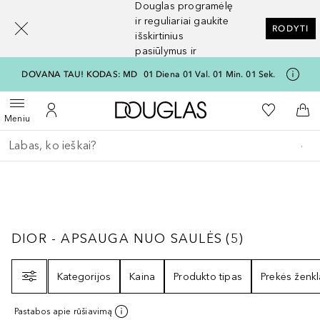
Douglas programėlę
[navigation.slideout.screenreader]
ir reguliariai gaukite
RODYTI
išskirtinius
pasiūlymus ir
nuolaidas
DOVANA TAU! KODAS: MD
01
Diena
01
Val.
01
Min.
01
Sek.
Į Douglas pagrindinį pu
Į mano nor
Atidaryti meniu
Į mano paskyrą
Į kr
Meniu
Grįžk atgal
Vykdykite paiešką
DIOR - APSAUGA NUO SAULĖS
5
REZULTAT
DIOR - APSAUGA NUO SAULĖS
(
5
)
Filtras
Kategorijos
Kaina
Produkto tipas
Prekės ženkl
Pastabos apie rūšiavimą