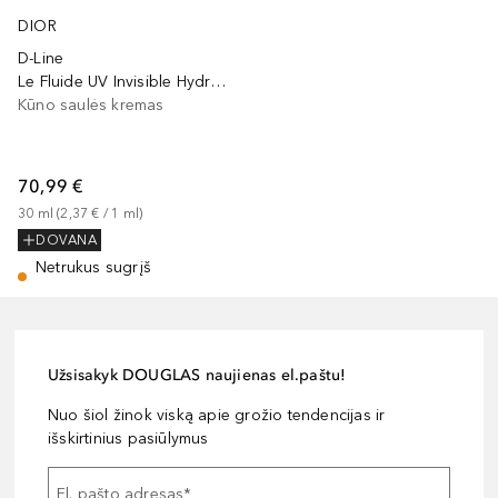
DIOR
D-Line
Le Fluide UV Invisible Hydratant SPF 50+ PA++++
Kūno saulės kremas
70,99 €
30
ml
 (
2,37 €
 / 
1
ml
)
DOVANA
Netrukus sugrįš
Užsisakyk DOUGLAS naujienas el.paštu!
Nuo šiol žinok viską apie grožio tendencijas ir
išskirtinius pasiūlymus
El. pašto adresas
*