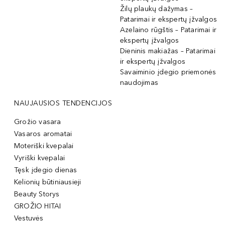
Žilų plaukų dažymas –
Patarimai ir ekspertų įžvalgos
Azelaino rūgštis – Patarimai ir
ekspertų įžvalgos
Dieninis makiažas – Patarimai
ir ekspertų įžvalgos
Savaiminio įdegio priemonės
naudojimas
NAUJAUSIOS TENDENCIJOS
Grožio vasara
Vasaros aromatai
Moteriški kvepalai
Vyriški kvepalai
Tęsk įdegio dienas
Kelionių būtiniausieji
Beauty Storys
GROŽIO HITAI
Vestuvės