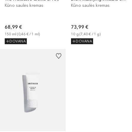
Kūno saulės kremas
Kūno saulės kremas
68,99 €
73,99 €
150
ml
 (
0,46 €
 / 
1
ml
)
10
g
 (
7,40 €
 / 
1
g
)
DOVANA
DOVANA