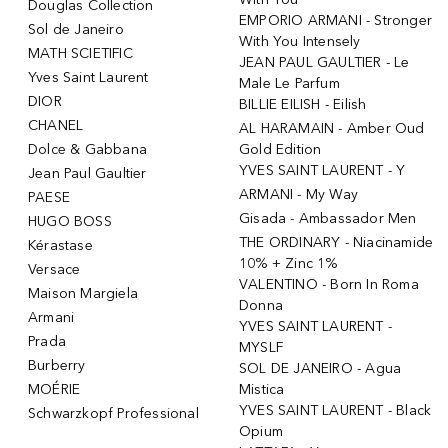
Douglas Collection
EMPORIO ARMANI - Stronger
Sol de Janeiro
With You Intensely
MATH SCIETIFIC
JEAN PAUL GAULTIER - Le
Yves Saint Laurent
Male Le Parfum
DIOR
BILLIE EILISH - Eilish
CHANEL
AL HARAMAIN - Amber Oud
Dolce & Gabbana
Gold Edition
YVES SAINT LAURENT - Y
Jean Paul Gaultier
ARMANI - My Way
PAESE
Gisada - Ambassador Men
HUGO BOSS
THE ORDINARY - Niacinamide
Kérastase
10% + Zinc 1%
Versace
VALENTINO - Born In Roma
Maison Margiela
Donna
Armani
YVES SAINT LAURENT -
Prada
MYSLF
Burberry
SOL DE JANEIRO - Agua
MOÉRIE
Mistica
YVES SAINT LAURENT - Black
Schwarzkopf Professional
Opium