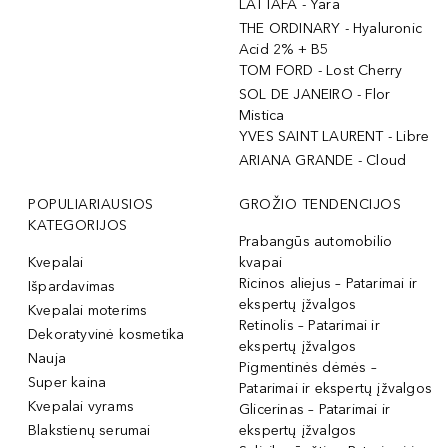
LATTAFA - Yara
THE ORDINARY - Hyaluronic
Acid 2% + B5
TOM FORD - Lost Cherry
SOL DE JANEIRO - Flor
Mistica
YVES SAINT LAURENT - Libre
ARIANA GRANDE - Cloud
POPULIARIAUSIOS
GROŽIO TENDENCIJOS
KATEGORIJOS
Prabangūs automobilio
Kvepalai
kvapai
Ricinos aliejus – Patarimai ir
Išpardavimas
ekspertų įžvalgos
Kvepalai moterims
Retinolis – Patarimai ir
Dekoratyvinė kosmetika
ekspertų įžvalgos
Nauja
Pigmentinės dėmės –
Super kaina
Patarimai ir ekspertų įžvalgos
Kvepalai vyrams
Glicerinas – Patarimai ir
Blakstienų serumai
ekspertų įžvalgos