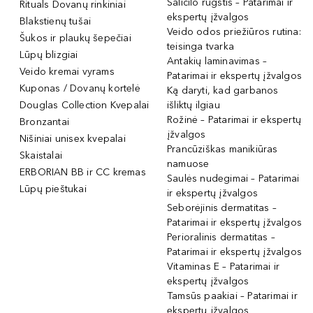
Salicilo rūgštis – Patarimai ir
Rituals Dovanų rinkiniai
ekspertų įžvalgos
Blakstienų tušai
Veido odos priežiūros rutina:
Šukos ir plaukų šepečiai
teisinga tvarka
Lūpų blizgiai
Antakių laminavimas –
Veido kremai vyrams
Patarimai ir ekspertų įžvalgos
Kuponas / Dovanų kortelė
Ką daryti, kad garbanos
Douglas Collection Kvepalai
išliktų ilgiau
Rožinė – Patarimai ir ekspertų
Bronzantai
įžvalgos
Nišiniai unisex kvepalai
Prancūziškas manikiūras
Skaistalai
namuose
ERBORIAN BB ir CC kremas
Saulės nudegimai – Patarimai
Lūpų pieštukai
ir ekspertų įžvalgos
Seborėjinis dermatitas –
Patarimai ir ekspertų įžvalgos
Perioralinis dermatitas –
Patarimai ir ekspertų įžvalgos
Vitaminas E – Patarimai ir
ekspertų įžvalgos
Tamsūs paakiai – Patarimai ir
ekspertų įžvalgos