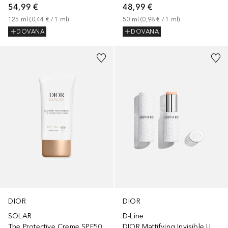
54,99 €
48,99 €
125
ml
 (
0,44 €
 / 
1
ml
)
50
ml
 (
0,98 €
 / 
1
ml
)
DOVANA
DOVANA
DIOR
DIOR
SOLAR
D-Line
The Protective Creme SPF50
DIOR Mattifying Invisible UV Stick SPF 50 PA++++