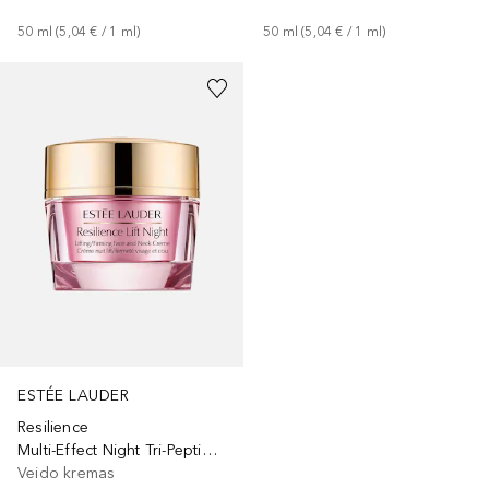
50
ml
 (
5,04 €
 / 
1
ml
)
50
ml
 (
5,04 €
 / 
1
ml
)
ESTÉE LAUDER
Resilience
Multi-Effect Night Tri-Peptide Face And Neck Cream
Veido kremas