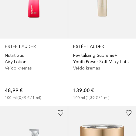
ESTÉE LAUDER
ESTÉE LAUDER
Nutritious
Revitalizing Supreme+
Airy Lotion
Youth Power Soft Milky Lotion
Veido kremas
Veido kremas
48,99 €
139,00 €
100
ml
 (
0,49 €
 / 
1
ml
)
100
ml
 (
1,39 €
 / 
1
ml
)