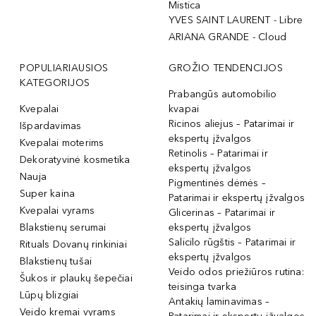
Mistica
YVES SAINT LAURENT - Libre
ARIANA GRANDE - Cloud
POPULIARIAUSIOS
GROŽIO TENDENCIJOS
KATEGORIJOS
Prabangūs automobilio
Kvepalai
kvapai
Ricinos aliejus – Patarimai ir
Išpardavimas
ekspertų įžvalgos
Kvepalai moterims
Retinolis – Patarimai ir
Dekoratyvinė kosmetika
ekspertų įžvalgos
Nauja
Pigmentinės dėmės –
Super kaina
Patarimai ir ekspertų įžvalgos
Kvepalai vyrams
Glicerinas – Patarimai ir
Blakstienų serumai
ekspertų įžvalgos
Salicilo rūgštis – Patarimai ir
Rituals Dovanų rinkiniai
ekspertų įžvalgos
Blakstienų tušai
Veido odos priežiūros rutina:
Šukos ir plaukų šepečiai
teisinga tvarka
Lūpų blizgiai
Antakių laminavimas –
Veido kremai vyrams