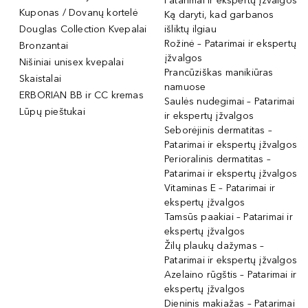
Patarimai ir ekspertų įžvalgos
Kuponas / Dovanų kortelė
Ką daryti, kad garbanos
Douglas Collection Kvepalai
išliktų ilgiau
Rožinė – Patarimai ir ekspertų
Bronzantai
įžvalgos
Nišiniai unisex kvepalai
Prancūziškas manikiūras
Skaistalai
namuose
ERBORIAN BB ir CC kremas
Saulės nudegimai – Patarimai
Lūpų pieštukai
ir ekspertų įžvalgos
Seborėjinis dermatitas –
Patarimai ir ekspertų įžvalgos
Perioralinis dermatitas –
Patarimai ir ekspertų įžvalgos
Vitaminas E – Patarimai ir
ekspertų įžvalgos
Tamsūs paakiai – Patarimai ir
ekspertų įžvalgos
Žilų plaukų dažymas –
Patarimai ir ekspertų įžvalgos
Azelaino rūgštis – Patarimai ir
ekspertų įžvalgos
Dieninis makiažas – Patarimai