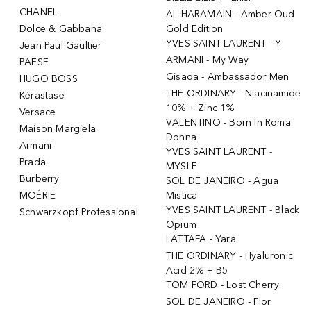
CHANEL
AL HARAMAIN - Amber Oud
Dolce & Gabbana
Gold Edition
YVES SAINT LAURENT - Y
Jean Paul Gaultier
ARMANI - My Way
PAESE
Gisada - Ambassador Men
HUGO BOSS
THE ORDINARY - Niacinamide
Kérastase
10% + Zinc 1%
Versace
VALENTINO - Born In Roma
Maison Margiela
Donna
Armani
YVES SAINT LAURENT -
Prada
MYSLF
Burberry
SOL DE JANEIRO - Agua
MOÉRIE
Mistica
YVES SAINT LAURENT - Black
Schwarzkopf Professional
Opium
LATTAFA - Yara
THE ORDINARY - Hyaluronic
Acid 2% + B5
TOM FORD - Lost Cherry
SOL DE JANEIRO - Flor