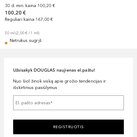
30 d. min. kaina
100,20 €
100,20 €
Reguliari kaina
167,00 €
50
ml
 (
2,00 €
 / 
1
ml
)
Netrukus sugrįš
Užsisakyk DOUGLAS naujienas el.paštu!
Nuo šiol žinok viską apie grožio tendencijas ir
išskirtinius pasiūlymus
El. pašto adresas
*
REGISTRUOTIS