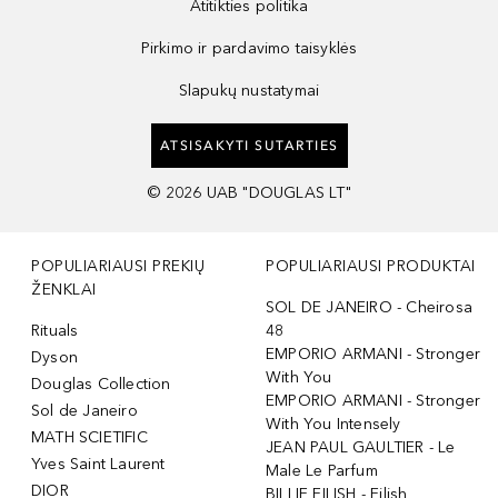
Atitikties politika
Pirkimo ir pardavimo taisyklės
Slapukų nustatymai
ATSISAKYTI SUTARTIES
©
2026
UAB "DOUGLAS LT"
POPULIARIAUSI PREKIŲ
POPULIARIAUSI PRODUKTAI
ŽENKLAI
SOL DE JANEIRO - Cheirosa
Rituals
48
EMPORIO ARMANI - Stronger
Dyson
With You
Douglas Collection
EMPORIO ARMANI - Stronger
Sol de Janeiro
With You Intensely
MATH SCIETIFIC
JEAN PAUL GAULTIER - Le
Yves Saint Laurent
Male Le Parfum
DIOR
BILLIE EILISH - Eilish