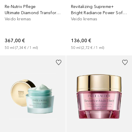
Re-Nutriv Pflege
Revitalizing Supreme+
Ultimate Diamond Transformative Brilliance Soft Creme
Bright Radiance Power Soft Crème
Veido kremas
Veido kremas
367,00 €
136,00 €
50
ml
 (
7,34 €
 / 
1
ml
)
50
ml
 (
2,72 €
 / 
1
ml
)