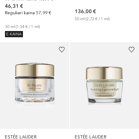
46,31 €
136,00 €
Reguliari kaina
57,99 €
50
ml
 (
2,72 €
 / 
1
ml
)
30
ml
 (
1,54 €
 / 
1
ml
)
E-KAINA
ESTÉE LAUDER
ESTÉE LAUDER