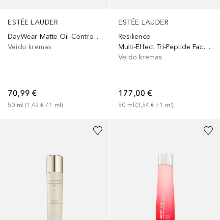
ESTÉE LAUDER
ESTÉE LAUDER
DayWear Matte Oil-Control Gel Creme
Resilience
Veido kremas
Multi-Effect Tri-Peptide Face and Neck Creme SPF15
Veido kremas
70,99 €
177,00 €
50
ml
 (
1,42 €
 / 
1
ml
)
50
ml
 (
3,54 €
 / 
1
ml
)