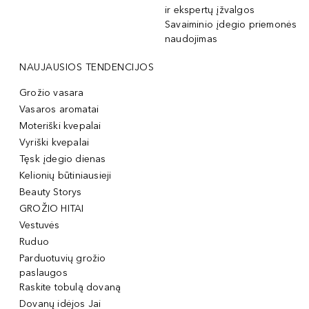
ir ekspertų įžvalgos
Savaiminio įdegio priemonės
naudojimas
NAUJAUSIOS TENDENCIJOS
Grožio vasara
Vasaros aromatai
Moteriški kvepalai
Vyriški kvepalai
Tęsk įdegio dienas
Kelionių būtiniausieji
Beauty Storys
GROŽIO HITAI
Vestuvės
Ruduo
Parduotuvių grožio
paslaugos
Raskite tobulą dovaną
Dovanų idėjos Jai