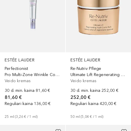
ESTÉE LAUDER
ESTÉE LAUDER
Perfectionist
Re-Nutriv Pflege
Pro Multi-Zone Wrinkle Concentrate with Niacinamide + Chlorella
Ultimate Lift Regenerating Cream Rich
Veido kremas
Veido kremas
30 d. min. kaina
81,60 €
30 d. min. kaina
252,00 €
81,60 €
252,00 €
Reguliari kaina
136,00 €
Reguliari kaina
420,00 €
25
ml
 (
3,26 €
 / 
1
ml
)
50
ml
 (
5,04 €
 / 
1
ml
)