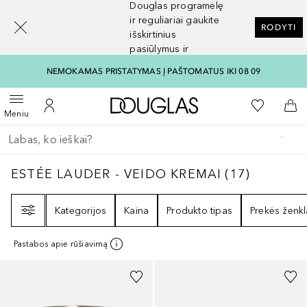
Douglas programėlę
[navigation.slideout.screenreader]
ir reguliariai gaukite
RODYTI
išskirtinius
pasiūlymus ir
nuolaidas
NEMOKAMAS PRISTATYMAS Į PAŠTOMATUS IKI 08 09
Į Douglas pagrindinį pu
Į mano nor
Atidaryti meniu
Į mano paskyrą
Į kr
Meniu
Grįžk atgal
Vykdykite paiešką
ESTÉE LAUDER - VEIDO KREMAI
17
REZULT
ESTÉE LAUDER - VEIDO KREMAI
(
17
)
Filtras
Kategorijos
Kaina
Produkto tipas
Prekės ženkl
Pastabos apie rūšiavimą