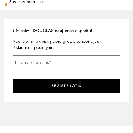
Pas mus netrukus
Užsisakyk DOUGLAS naujienas el.paštu!
Nuo šiol žinok viską apie grožio tendencijas ir
išskirtinius pasiūlymus
El. pašto adresas
*
REGISTRUOTIS