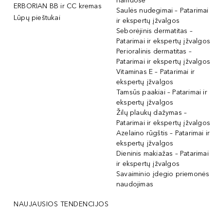
namuose
ERBORIAN BB ir CC kremas
Saulės nudegimai – Patarimai
Lūpų pieštukai
ir ekspertų įžvalgos
Seborėjinis dermatitas –
Patarimai ir ekspertų įžvalgos
Perioralinis dermatitas –
Patarimai ir ekspertų įžvalgos
Vitaminas E – Patarimai ir
ekspertų įžvalgos
Tamsūs paakiai – Patarimai ir
ekspertų įžvalgos
Žilų plaukų dažymas –
Patarimai ir ekspertų įžvalgos
Azelaino rūgštis – Patarimai ir
ekspertų įžvalgos
Dieninis makiažas – Patarimai
ir ekspertų įžvalgos
Savaiminio įdegio priemonės
naudojimas
NAUJAUSIOS TENDENCIJOS