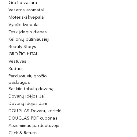
Grožio vasara
Vasaros aromatai
Moteriški kvepalai
Vyriški kvepalai
Tęsk įdegio dienas
Kelionių būtiniausieji
Beauty Storys
GROŽIO HITAI
Vestuvės
Ruduo
Parduotuvių grožio
paslaugos
Raskite tobulą dovaną
Dovanų idėjos Jai
Dovanų idėjos Jam
DOUGLAS Dovanų kortelė
DOUGLAS PDF kuponas
Atsiėmimas parduotuvėje
Click & Return