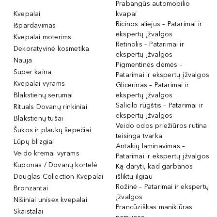
Prabangūs automobilio
Kvepalai
kvapai
Ricinos aliejus – Patarimai ir
Išpardavimas
ekspertų įžvalgos
Kvepalai moterims
Retinolis – Patarimai ir
Dekoratyvinė kosmetika
ekspertų įžvalgos
Nauja
Pigmentinės dėmės –
Super kaina
Patarimai ir ekspertų įžvalgos
Kvepalai vyrams
Glicerinas – Patarimai ir
Blakstienų serumai
ekspertų įžvalgos
Salicilo rūgštis – Patarimai ir
Rituals Dovanų rinkiniai
ekspertų įžvalgos
Blakstienų tušai
Veido odos priežiūros rutina:
Šukos ir plaukų šepečiai
teisinga tvarka
Lūpų blizgiai
Antakių laminavimas –
Veido kremai vyrams
Patarimai ir ekspertų įžvalgos
Kuponas / Dovanų kortelė
Ką daryti, kad garbanos
Douglas Collection Kvepalai
išliktų ilgiau
Rožinė – Patarimai ir ekspertų
Bronzantai
įžvalgos
Nišiniai unisex kvepalai
Prancūziškas manikiūras
Skaistalai