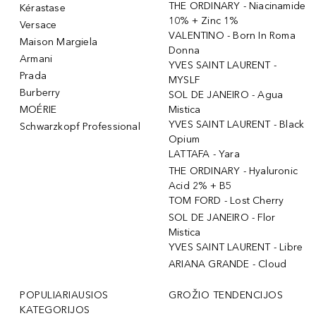
THE ORDINARY - Niacinamide
Kérastase
10% + Zinc 1%
Versace
VALENTINO - Born In Roma
Maison Margiela
Donna
Armani
YVES SAINT LAURENT -
Prada
MYSLF
Burberry
SOL DE JANEIRO - Agua
MOÉRIE
Mistica
YVES SAINT LAURENT - Black
Schwarzkopf Professional
Opium
LATTAFA - Yara
THE ORDINARY - Hyaluronic
Acid 2% + B5
TOM FORD - Lost Cherry
SOL DE JANEIRO - Flor
Mistica
YVES SAINT LAURENT - Libre
ARIANA GRANDE - Cloud
POPULIARIAUSIOS
GROŽIO TENDENCIJOS
KATEGORIJOS