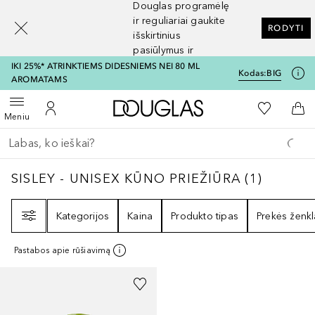
Douglas programėlę
[navigation.slideout.screenreader]
ir reguliariai gaukite
RODYTI
išskirtinius
pasiūlymus ir
nuolaidas
IKI 25%* ATRINKTIEMS DIDESNIEMS NEI 80 ML
Kodas:
BIG
AROMATAMS
Į Douglas pagrindinį pu
Į mano nor
Atidaryti meniu
Į mano paskyrą
Į kr
Meniu
Grįžk atgal
Vykdykite paiešką
SISLEY - UNISEX KŪNO PRIEŽIŪRA
1
REZULT
SISLEY - UNISEX KŪNO PRIEŽIŪRA
(
1
)
Filtras
Kategorijos
Kaina
Produkto tipas
Prekės ženkl
Pastabos apie rūšiavimą