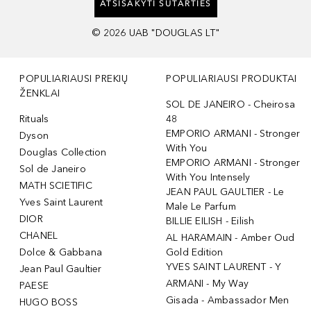
ATSISAKYTI SUTARTIES
©
2026
UAB "DOUGLAS LT"
POPULIARIAUSI PREKIŲ
POPULIARIAUSI PRODUKTAI
ŽENKLAI
SOL DE JANEIRO - Cheirosa
Rituals
48
EMPORIO ARMANI - Stronger
Dyson
With You
Douglas Collection
EMPORIO ARMANI - Stronger
Sol de Janeiro
With You Intensely
MATH SCIETIFIC
JEAN PAUL GAULTIER - Le
Yves Saint Laurent
Male Le Parfum
DIOR
BILLIE EILISH - Eilish
CHANEL
AL HARAMAIN - Amber Oud
Dolce & Gabbana
Gold Edition
YVES SAINT LAURENT - Y
Jean Paul Gaultier
ARMANI - My Way
PAESE
Gisada - Ambassador Men
HUGO BOSS