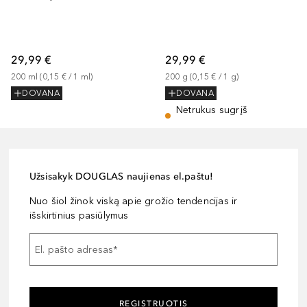
29,99 €
29,99 €
200
ml
 (
0,15 €
 / 
1
ml
)
200
g
 (
0,15 €
 / 
1
g
)
DOVANA
DOVANA
Netrukus sugrįš
Užsisakyk DOUGLAS naujienas el.paštu!
Nuo šiol žinok viską apie grožio tendencijas ir
išskirtinius pasiūlymus
El. pašto adresas
*
REGISTRUOTIS