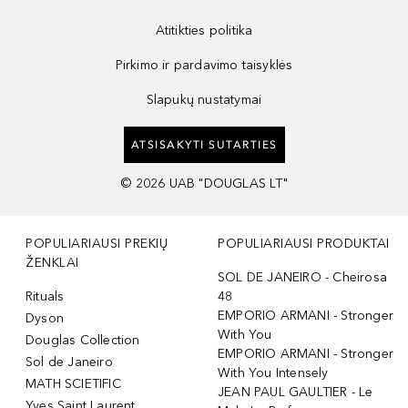
Atitikties politika
Pirkimo ir pardavimo taisyklės
Slapukų nustatymai
ATSISAKYTI SUTARTIES
©
2026
UAB "DOUGLAS LT"
POPULIARIAUSI PREKIŲ
POPULIARIAUSI PRODUKTAI
ŽENKLAI
SOL DE JANEIRO - Cheirosa
Rituals
48
EMPORIO ARMANI - Stronger
Dyson
With You
Douglas Collection
EMPORIO ARMANI - Stronger
Sol de Janeiro
With You Intensely
MATH SCIETIFIC
JEAN PAUL GAULTIER - Le
Yves Saint Laurent