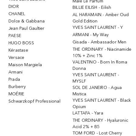
Male Le Parfum
DIOR
BILLIE EILISH - Eilish
CHANEL
AL HARAMAIN - Amber Oud
Dolce & Gabbana
Gold Edition
YVES SAINT LAURENT - Y
Jean Paul Gaultier
ARMANI - My Way
PAESE
Gisada - Ambassador Men
HUGO BOSS
THE ORDINARY - Niacinamide
Kérastase
10% + Zinc 1%
Versace
VALENTINO - Born In Roma
Maison Margiela
Donna
Armani
YVES SAINT LAURENT -
Prada
MYSLF
Burberry
SOL DE JANEIRO - Agua
MOÉRIE
Mistica
YVES SAINT LAURENT - Black
Schwarzkopf Professional
Opium
LATTAFA - Yara
THE ORDINARY - Hyaluronic
Acid 2% + B5
TOM FORD - Lost Cherry