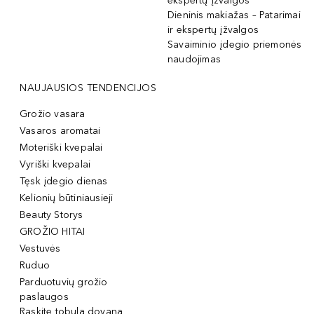
ekspertų įžvalgos
Dieninis makiažas – Patarimai
ir ekspertų įžvalgos
Savaiminio įdegio priemonės
naudojimas
NAUJAUSIOS TENDENCIJOS
Grožio vasara
Vasaros aromatai
Moteriški kvepalai
Vyriški kvepalai
Tęsk įdegio dienas
Kelionių būtiniausieji
Beauty Storys
GROŽIO HITAI
Vestuvės
Ruduo
Parduotuvių grožio
paslaugos
Raskite tobulą dovaną