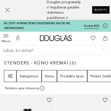
Douglas programėlę
[navigation.slideout.screenreader]
ir reguliariai gaukite
RODYTI
išskirtinius
pasiūlymus ir
nuolaidas
IKI 25%* ATRINKTIEMS DIDESNIEMS NEI 80 ML
Kodas:
BIG
AROMATAMS
Į Douglas pagrindinį pu
Į mano nor
Atidaryti meniu
Į mano paskyrą
Į kr
Meniu
Grįžk atgal
Vykdykite paiešką
STENDERS - KŪNO KREMAI
6
REZULTATAI
STENDERS - KŪNO KREMAI
(
6
)
Filtras
Kategorijos
Kaina
Produkto tipas
Prekės ženkl
Pastabos apie rūšiavimą