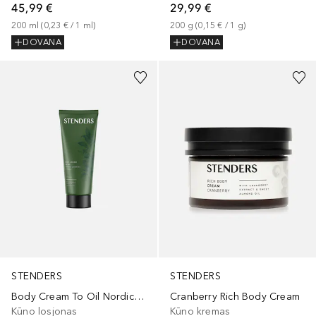
45,99 €
29,99 €
200
ml
 (
0,23 €
 / 
1
ml
)
200
g
 (
0,15 €
 / 
1
g
)
DOVANA
DOVANA
STENDERS
STENDERS
Body Cream To Oil Nordic Jasmine & Yuzu
Cranberry Rich Body Cream
Kūno losjonas
Kūno kremas