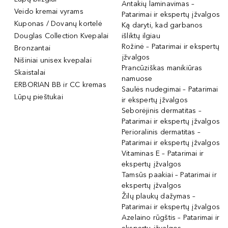
Antakių laminavimas –
Veido kremai vyrams
Patarimai ir ekspertų įžvalgos
Kuponas / Dovanų kortelė
Ką daryti, kad garbanos
Douglas Collection Kvepalai
išliktų ilgiau
Rožinė – Patarimai ir ekspertų
Bronzantai
įžvalgos
Nišiniai unisex kvepalai
Prancūziškas manikiūras
Skaistalai
namuose
ERBORIAN BB ir CC kremas
Saulės nudegimai – Patarimai
Lūpų pieštukai
ir ekspertų įžvalgos
Seborėjinis dermatitas –
Patarimai ir ekspertų įžvalgos
Perioralinis dermatitas –
Patarimai ir ekspertų įžvalgos
Vitaminas E – Patarimai ir
ekspertų įžvalgos
Tamsūs paakiai – Patarimai ir
ekspertų įžvalgos
Žilų plaukų dažymas –
Patarimai ir ekspertų įžvalgos
Azelaino rūgštis – Patarimai ir