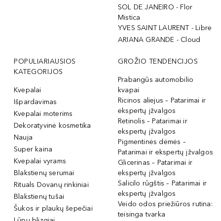
SOL DE JANEIRO - Flor
Mistica
YVES SAINT LAURENT - Libre
ARIANA GRANDE - Cloud
POPULIARIAUSIOS
GROŽIO TENDENCIJOS
KATEGORIJOS
Prabangūs automobilio
Kvepalai
kvapai
Ricinos aliejus – Patarimai ir
Išpardavimas
ekspertų įžvalgos
Kvepalai moterims
Retinolis – Patarimai ir
Dekoratyvinė kosmetika
ekspertų įžvalgos
Nauja
Pigmentinės dėmės –
Super kaina
Patarimai ir ekspertų įžvalgos
Kvepalai vyrams
Glicerinas – Patarimai ir
Blakstienų serumai
ekspertų įžvalgos
Salicilo rūgštis – Patarimai ir
Rituals Dovanų rinkiniai
ekspertų įžvalgos
Blakstienų tušai
Veido odos priežiūros rutina:
Šukos ir plaukų šepečiai
teisinga tvarka
Lūpų blizgiai