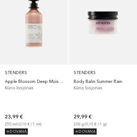
STENDERS
STENDERS
Apple Blossom Deep Moisture Body Milk
Body Balm Summer Rain
Kūno losjonas
Kūno losjonas
23,99 €
29,99 €
250
ml
 (
0,10 €
 / 
1
ml
)
200
g
 (
0,15 €
 / 
1
g
)
DOVANA
DOVANA