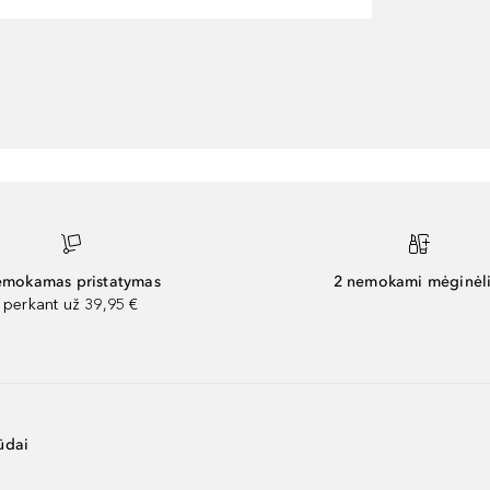
mokamas pristatymas
2 nemokami mėginėli
perkant už 39,95 €
ūdai