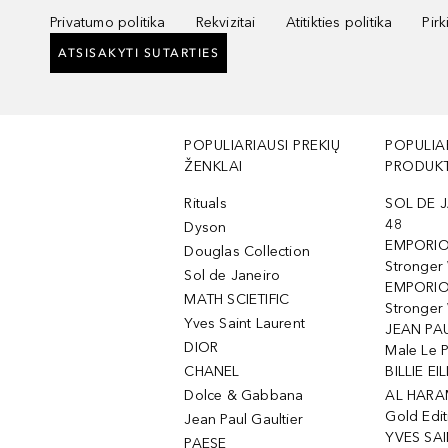
Privatumo politika
Rekvizitai
Atitikties politika
Pir
ATSISAKYTI SUTARTIES
POPULIARIAUSI PREKIŲ
POPULIA
ŽENKLAI
PRODUKT
Rituals
SOL DE J
48
Dyson
EMPORIO
Douglas Collection
Stronger
Sol de Janeiro
EMPORIO
MATH SCIETIFIC
Stronger 
Yves Saint Laurent
JEAN PAU
DIOR
Male Le 
CHANEL
BILLIE EIL
Dolce & Gabbana
AL HARA
Gold Edit
Jean Paul Gaultier
YVES SAI
PAESE