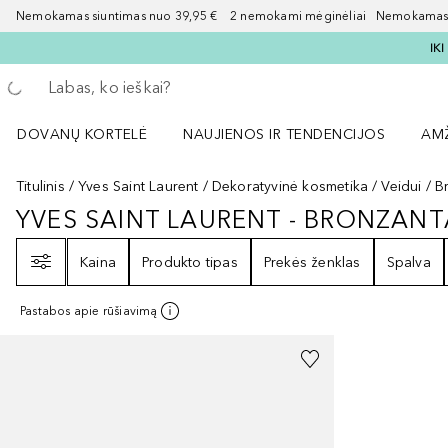
Nemokamas siuntimas nuo 39,95 € 2 nemokami mėginėliai Nemokamas d
IK
Grįžk atgal
Vykdykite paiešką
DOVANŲ KORTELĖ
NAUJIENOS IR TENDENCIJOS
AM
Atidaryti NAUJIENOS IR TENDENCIJOS 
Atid
Titulinis
Yves Saint Laurent
Dekoratyvinė kosmetika
Veidui
B
YVES SAINT LAURENT - BRONZANT
YVES SAINT LAURENT - BRONZAN
Filtras
Kaina
Produkto tipas
Prekės ženklas
Spalva
Pastabos apie rūšiavimą