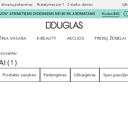
ovanų pakavimas Pristatymas per 1 - 2 darbo dienas
GR
I 25%* ATRINKTIEMS DIDESNIEMS NEI 80 ML AROMATAMS
Kodas:
BIG
Į Douglas pagrindinį pu
ŽINA VASARA
K-BEAUTY
AKCIJOS
PREKIŲ ŽENKLAI
meniu
aryti Amžina vasara meniu
Atidaryti AKCIJOS meniu
Atidaryti PREKIŲ 
ronzantai
AI
(
1
)
TAI
1
REZULTATAI
Produkto savybės
Padengimas
Užbaigimas
Spec.pasiūl