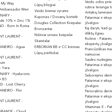
Veido odos prie
- My Way
Lūpų blizgiai
rutina: teisinga 
 Ambassador Men
Veido kremai vyrams
Antakių laminav
INARY -
Kuponas / Dovanų kortelė
Patarimai ir eksp
ide 10% + Zinc 1%
Douglas Collection Kvepalai
įžvalgos
O - Born In Roma
Ką daryti, kad 
Bronzantai
išliktų ilgiau
Nišiniai unisex kvepalai
NT LAURENT -
Rožinė – Patarima
Skaistalai
ekspertų įžvalg
ANEIRO - Agua
ERBORIAN BB ir CC kremas
Prancūziškas ma
Lūpų pieštukai
namuose
NT LAURENT -
Saulės nudegima
ium
Patarimai ir eksp
- Yara
įžvalgos
NARY - Hyaluronic
Seborėjinis derm
+ B5
Patarimai ir eksp
 - Lost Cherry
įžvalgos
ANEIRO - Flor
Perioralinis derm
Patarimai ir eksp
NT LAURENT -
įžvalgos
Vitaminas E – Pat
GRANDE - Cloud