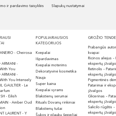
kimo ir pardavimo taisyklės
Slapukų nustatymai
RIAUSI
POPULIARIAUSIOS
GROŽIO TENDE
AI
KATEGORIJOS
Prabangūs auto
ANEIRO - Cheirosa
Kvepalai
kvapai
Ricinos aliejus – 
Išpardavimas
 ARMANI -
ekspertų įžvalg
Kvepalai moterims
 With You
Retinolis – Patari
Dekoratyvinė kosmetika
 ARMANI -
ekspertų įžvalg
Nauja
With You Intensely
Pigmentinės dė
Super kaina
L GAULTIER - Le
Patarimai ir eksp
Kvepalai vyrams
Parfum
įžvalgos
ISH - Eilish
Blakstienų serumai
Glicerinas – Pata
ekspertų įžvalg
MAIN - Amber Oud
Rituals Dovanų rinkiniai
Salicilo rūgštis –
ion
Blakstienų tušai
ekspertų įžvalg
NT LAURENT - Y
Šukos ir plaukų šepečiai