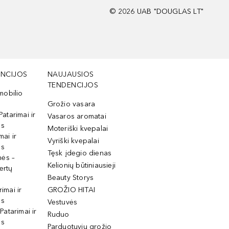
©
2026
UAB "DOUGLAS LT"
NCIJOS
NAUJAUSIOS
TENDENCIJOS
mobilio
Grožio vasara
Patarimai ir
Vasaros aromatai
os
Moteriški kvepalai
mai ir
Vyriški kvepalai
os
Tęsk įdegio dienas
mės –
Kelionių būtiniausieji
ertų
Beauty Storys
rimai ir
GROŽIO HITAI
os
Vestuvės
 Patarimai ir
Ruduo
os
Parduotuvių grožio