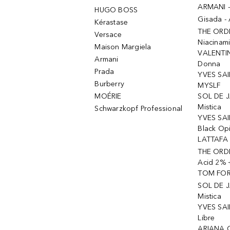
ARMANI 
HUGO BOSS
Gisada -
Kérastase
THE ORD
Versace
Niacinam
Maison Margiela
VALENTIN
Armani
Donna
Prada
YVES SAI
Burberry
MYSLF
MOÉRIE
SOL DE J
Mistica
Schwarzkopf Professional
YVES SAI
Black Op
LATTAFA 
THE ORDI
Acid 2% 
TOM FORD
SOL DE J
Mistica
YVES SAI
Libre
ARIANA 