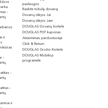
žiūros
paslaugos
tvarka
Raskite tobulą dovaną
imas –
Dovanų idėjos Jai
ertų
Dovanų idėjos Jam
DOUGLAS Dovanų kortelė
garbanos
DOUGLAS PDF kuponas
i ir
Atsiėmimas parduotuvėje
os
Click & Return
nikiūras
DOUGLAS Grožio Kortelė
DOUGLAS Mobilioji
i –
programėlė
ertų
atitas –
ertų
atitas –
ertų
arimai ir