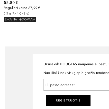
55,80 €
Reguliari kaina
67,99 €
7.5
g
 (
7,44 €
 / 
1
g
)
E-KAINA
DOVANA
Užsisakyk DOUGLAS naujienas el.paštu!
Nuo šiol žinok viską apie grožio tendencij
El. pašto adresas
*
REGISTRUOTIS