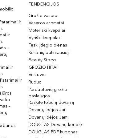
TENDENCIJOS
mobilio
Grožio vasara
Patarimai ir
Vasaros aromatai
os
Moteriški kvepalai
mai ir
Vyriški kvepalai
os
Tęsk įdegio dienas
mės –
Kelionių būtiniausieji
ertų
Beauty Storys
rimai ir
GROŽIO HITAI
os
Vestuvės
 Patarimai ir
Ruduo
os
Parduotuvių grožio
žiūros
paslaugos
tvarka
Raskite tobulą dovaną
imas –
Dovanų idėjos Jai
ertų
Dovanų idėjos Jam
DOUGLAS Dovanų kortelė
garbanos
DOUGLAS PDF kuponas