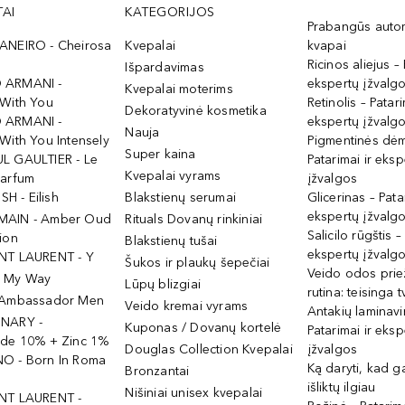
AI
KATEGORIJOS
Prabangūs auto
ANEIRO - Cheirosa
Kvepalai
kvapai
Ricinos aliejus – 
Išpardavimas
 ARMANI -
ekspertų įžvalg
Kvepalai moterims
 With You
Retinolis – Patari
Dekoratyvinė kosmetika
 ARMANI -
ekspertų įžvalg
Nauja
With You Intensely
Pigmentinės dė
Super kaina
L GAULTIER - Le
Patarimai ir eksp
Kvepalai vyrams
Parfum
įžvalgos
ISH - Eilish
Blakstienų serumai
Glicerinas – Pata
ekspertų įžvalg
MAIN - Amber Oud
Rituals Dovanų rinkiniai
Salicilo rūgštis –
ion
Blakstienų tušai
ekspertų įžvalg
NT LAURENT - Y
Šukos ir plaukų šepečiai
Veido odos prie
- My Way
Lūpų blizgiai
rutina: teisinga 
 Ambassador Men
Veido kremai vyrams
Antakių laminav
INARY -
Kuponas / Dovanų kortelė
Patarimai ir eksp
ide 10% + Zinc 1%
Douglas Collection Kvepalai
įžvalgos
O - Born In Roma
Ką daryti, kad 
Bronzantai
išliktų ilgiau
Nišiniai unisex kvepalai
NT LAURENT -