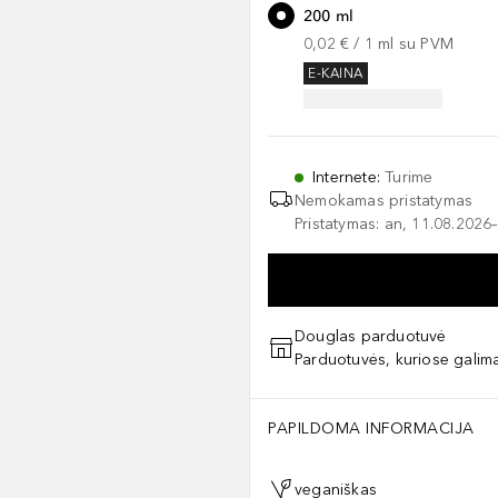
200 ml
0,02 €
 / 
1
ml
su PVM
E-KAINA
Internete
:
Turime
Nemokamas pristatymas
Pristatymas: an, 11.08.2026–
Douglas parduotuvė
Parduotuvės, kuriose galima
PAPILDOMA INFORMACIJA
veganiškas