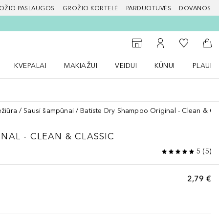
OŽIO PASLAUGOS
GROŽIO KORTELĖ
PARDUOTUVĖS
DOVANOS
slapį
Į mano nor
Į parduotuvių paiešką
Į mano paskyrą
Į kr
KVEPALAI
MAKIAŽUI
VEIDUI
KŪNUI
PLAUK
ŽENKLAI meniu
Atidaryti Kvepalai meniu
Atidaryti MAKIAŽUI meniu
Atidaryti VEIDUI meniu
Atidaryti KŪNUI men
Atidaryt
ežiūra
Sausi šampūnai
Batiste Dry Shampoo Original - Clean & Cl
NAL - CLEAN & CLASSIC
5
(
5
)
2,79 €