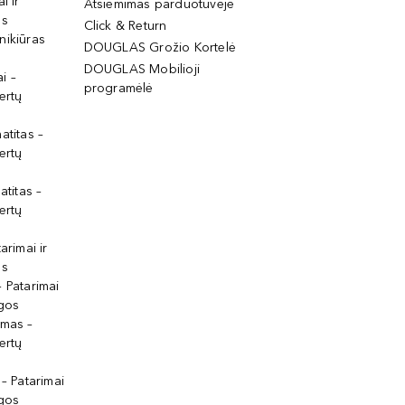
i ir
Atsiėmimas parduotuvėje
os
Click & Return
nikiūras
DOUGLAS Grožio Kortelė
DOUGLAS Mobilioji
i –
programėlė
ertų
atitas –
ertų
atitas –
ertų
arimai ir
os
 Patarimai
lgos
ymas –
ertų
 – Patarimai
lgos