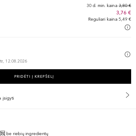
30 d. min. kaina
3,80 €
3,76 €
Reguliari kaina
5,49 €
tr, 12.08.2026
PRIDĖTI Į KREPŠELĮ
 įsigyti
be riebių ingredientų