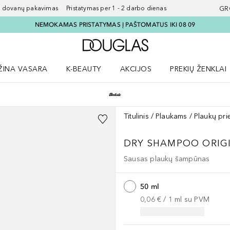
ovanų pakavimas Pristatymas per 1 - 2 darbo dienas
GR
NEMOKAMAS PRISTATYMAS Į PAŠTOMATUS IKI 08 09
Į Douglas pagrindinį pu
ŽINA VASARA
K-BEAUTY
AKCIJOS
PREKIŲ ŽENKLAI
meniu
aryti Amžina vasara meniu
Atidaryti AKCIJOS meniu
Atidaryti PREKIŲ 
Titulinis
Plaukams
Plaukų pri
DRY SHAMPOO ORIGI
Sausas plaukų šampūnas
50 ml
0,06 €
 / 
1
ml
su PVM