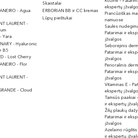
Rožinė – Patarima
Skaistalai
ekspertų įžvalg
ANEIRO - Agua
ERBORIAN BB ir CC kremas
Prancūziškas ma
Lūpų pieštukai
namuose
NT LAURENT -
Saulės nudegima
ium
Patarimai ir eksp
- Yara
įžvalgos
NARY - Hyaluronic
Seborėjinis derm
+ B5
Patarimai ir eksp
 - Lost Cherry
įžvalgos
ANEIRO - Flor
Perioralinis derm
Patarimai ir eksp
NT LAURENT -
įžvalgos
Vitaminas E – Pat
GRANDE - Cloud
ekspertų įžvalg
Tamsūs paakiai –
ir ekspertų įžva
Žilų plaukų daž
Patarimai ir eksp
įžvalgos
Azelaino rūgštis
ir ekspertų įžva