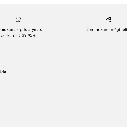
mokamas pristatymas
2 nemokami mėginėli
perkant už 39,95 €
ūdai