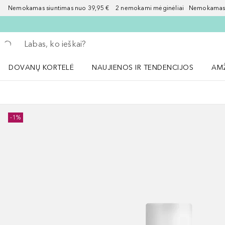
Nemokamas siuntimas nuo 39,95 € 2 nemokami mėginėliai Nemokamas d
Grįžk atgal
Vykdykite paiešką
DOVANŲ KORTELĖ
NAUJIENOS IR TENDENCIJOS
AM
Atidaryti NAUJIENOS IR TENDENCIJOS 
Atid
-1%