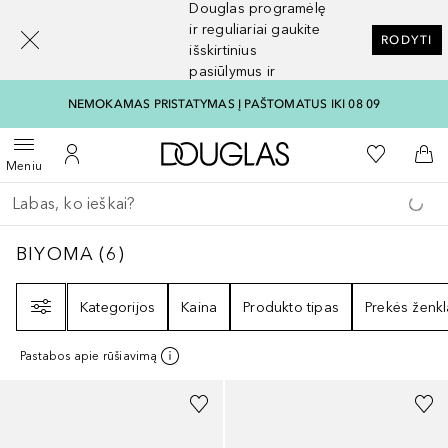
Douglas programėlę
[navigation.slideout.screenreader]
ir reguliariai gaukite
RODYTI
išskirtinius
pasiūlymus ir
nuolaidas
NEMOKAMAS PRISTATYMAS Į PAŠTOMATUS IKI 08 09
Į Douglas pagrindinį pu
Į mano nor
Atidaryti meniu
Į mano paskyrą
Į kr
Meniu
Grįžk atgal
Vykdykite paiešką
BIYOMA
6
REZULTATAI
BIYOMA
(
6
)
Filtras
Kategorijos
Kaina
Produkto tipas
Prekės ženkl
Pastabos apie rūšiavimą