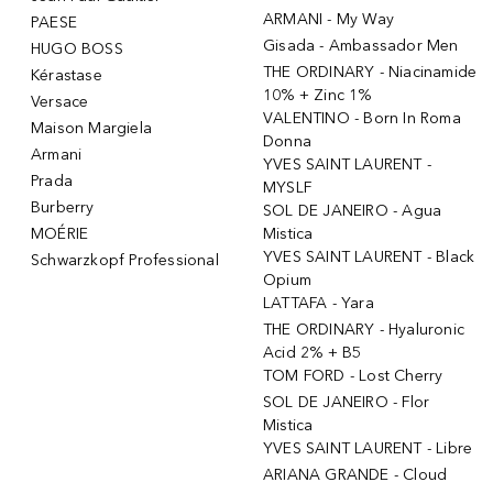
ARMANI - My Way
PAESE
Gisada - Ambassador Men
HUGO BOSS
THE ORDINARY - Niacinamide
Kérastase
10% + Zinc 1%
Versace
VALENTINO - Born In Roma
Maison Margiela
Donna
Armani
YVES SAINT LAURENT -
Prada
MYSLF
Burberry
SOL DE JANEIRO - Agua
MOÉRIE
Mistica
YVES SAINT LAURENT - Black
Schwarzkopf Professional
Opium
LATTAFA - Yara
THE ORDINARY - Hyaluronic
Acid 2% + B5
TOM FORD - Lost Cherry
SOL DE JANEIRO - Flor
Mistica
YVES SAINT LAURENT - Libre
ARIANA GRANDE - Cloud