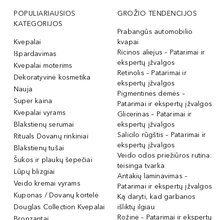
POPULIARIAUSIOS
GROŽIO TENDENCIJOS
KATEGORIJOS
Prabangūs automobilio
Kvepalai
kvapai
Ricinos aliejus – Patarimai ir
Išpardavimas
ekspertų įžvalgos
Kvepalai moterims
Retinolis – Patarimai ir
Dekoratyvinė kosmetika
ekspertų įžvalgos
Nauja
Pigmentinės dėmės –
Super kaina
Patarimai ir ekspertų įžvalgos
Kvepalai vyrams
Glicerinas – Patarimai ir
Blakstienų serumai
ekspertų įžvalgos
Salicilo rūgštis – Patarimai ir
Rituals Dovanų rinkiniai
ekspertų įžvalgos
Blakstienų tušai
Veido odos priežiūros rutina:
Šukos ir plaukų šepečiai
teisinga tvarka
Lūpų blizgiai
Antakių laminavimas –
Veido kremai vyrams
Patarimai ir ekspertų įžvalgos
Kuponas / Dovanų kortelė
Ką daryti, kad garbanos
Douglas Collection Kvepalai
išliktų ilgiau
Rožinė – Patarimai ir ekspertų
Bronzantai