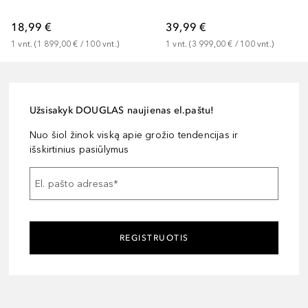
18,99 €
39,99 €
1
vnt.
 (
1 899,00 €
 / 
100
vnt.
)
1
vnt.
 (
3 999,00 €
 / 
100
vnt.
)
Užsisakyk DOUGLAS naujienas el.paštu!
Nuo šiol žinok viską apie grožio tendencijas ir
išskirtinius pasiūlymus
El. pašto adresas
*
REGISTRUOTIS