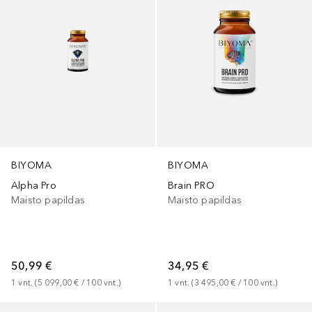
BIYOMA
BIYOMA
Alpha Pro
Brain PRO
Maisto papildas
Maisto papildas
50,99 €
34,95 €
1
vnt.
 (
5 099,00 €
 / 
100
vnt.
)
1
vnt.
 (
3 495,00 €
 / 
100
vnt.
)