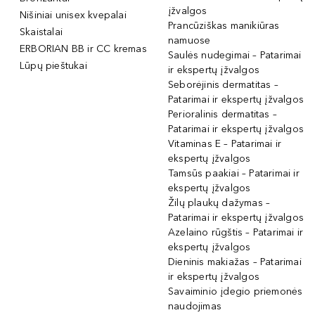
įžvalgos
Nišiniai unisex kvepalai
Prancūziškas manikiūras
Skaistalai
namuose
ERBORIAN BB ir CC kremas
Saulės nudegimai – Patarimai
Lūpų pieštukai
ir ekspertų įžvalgos
Seborėjinis dermatitas –
Patarimai ir ekspertų įžvalgos
Perioralinis dermatitas –
Patarimai ir ekspertų įžvalgos
Vitaminas E – Patarimai ir
ekspertų įžvalgos
Tamsūs paakiai – Patarimai ir
ekspertų įžvalgos
Žilų plaukų dažymas –
Patarimai ir ekspertų įžvalgos
Azelaino rūgštis – Patarimai ir
ekspertų įžvalgos
Dieninis makiažas – Patarimai
ir ekspertų įžvalgos
Savaiminio įdegio priemonės
naudojimas