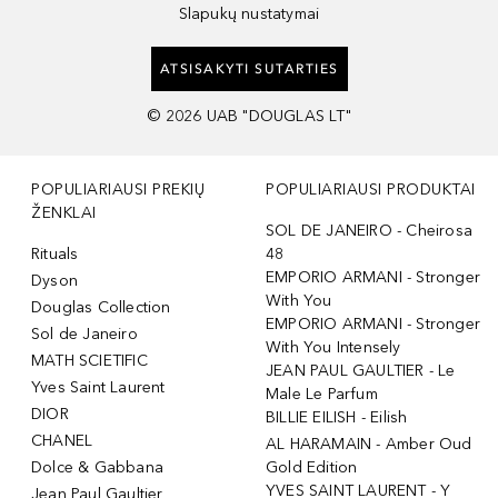
Slapukų nustatymai
ATSISAKYTI SUTARTIES
©
2026
UAB "DOUGLAS LT"
POPULIARIAUSI PREKIŲ
POPULIARIAUSI PRODUKTAI
ŽENKLAI
SOL DE JANEIRO - Cheirosa
Rituals
48
EMPORIO ARMANI - Stronger
Dyson
With You
Douglas Collection
EMPORIO ARMANI - Stronger
Sol de Janeiro
With You Intensely
MATH SCIETIFIC
JEAN PAUL GAULTIER - Le
Yves Saint Laurent
Male Le Parfum
DIOR
BILLIE EILISH - Eilish
CHANEL
AL HARAMAIN - Amber Oud
Dolce & Gabbana
Gold Edition
YVES SAINT LAURENT - Y
Jean Paul Gaultier