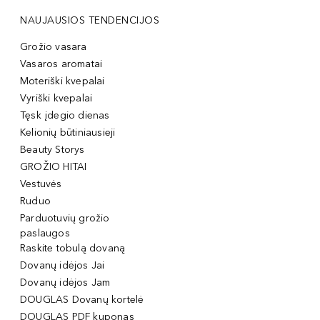
NAUJAUSIOS TENDENCIJOS
Grožio vasara
Vasaros aromatai
Moteriški kvepalai
Vyriški kvepalai
Tęsk įdegio dienas
Kelionių būtiniausieji
Beauty Storys
GROŽIO HITAI
Vestuvės
Ruduo
Parduotuvių grožio
paslaugos
Raskite tobulą dovaną
Dovanų idėjos Jai
Dovanų idėjos Jam
DOUGLAS Dovanų kortelė
DOUGLAS PDF kuponas