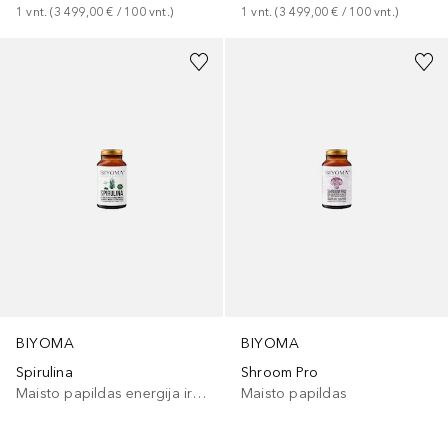
1
vnt.
 (
3 499,00 €
 / 
100
vnt.
)
1
vnt.
 (
3 499,00 €
 / 
100
vnt.
)
BIYOMA
BIYOMA
Spirulina
Shroom Pro
Maisto papildas energija ir dėmesys
Maisto papildas