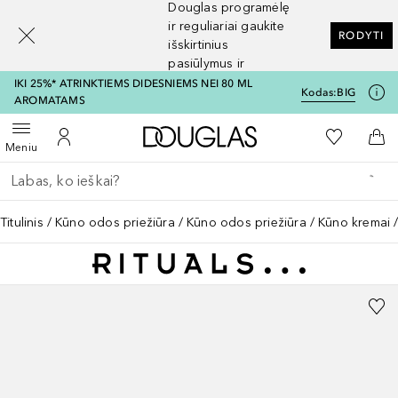
Douglas programėlę
[navigation.slideout.screenreader]
ir reguliariai gaukite
RODYTI
išskirtinius
pasiūlymus ir
nuolaidas
IKI 25%* ATRINKTIEMS DIDESNIEMS NEI 80 ML
Kodas:
BIG
AROMATAMS
Į Douglas pagrindinį pu
Į mano nor
Atidaryti meniu
Į mano paskyrą
Į kr
Meniu
Grįžk atgal
Vykdykite paiešką
Titulinis
Kūno odos priežiūra
Kūno odos priežiūra
Kūno kremai