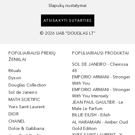
Slapukų nustatymai
ATSISAKYTI SUTARTIES
©
2026
UAB "DOUGLAS LT"
POPULIARIAUSI PREKIŲ
POPULIARIAUSI PRODUKTAI
ŽENKLAI
SOL DE JANEIRO - Cheirosa
Rituals
48
EMPORIO ARMANI - Stronger
Dyson
With You
Douglas Collection
EMPORIO ARMANI - Stronger
Sol de Janeiro
With You Intensely
MATH SCIETIFIC
JEAN PAUL GAULTIER - Le
Yves Saint Laurent
Male Le Parfum
DIOR
BILLIE EILISH - Eilish
CHANEL
AL HARAMAIN - Amber Oud
Dolce & Gabbana
Gold Edition
YVES SAINT LAURENT - Y