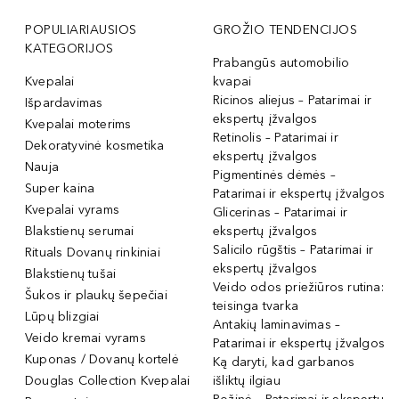
POPULIARIAUSIOS
GROŽIO TENDENCIJOS
KATEGORIJOS
Prabangūs automobilio
Kvepalai
kvapai
Ricinos aliejus – Patarimai ir
Išpardavimas
ekspertų įžvalgos
Kvepalai moterims
Retinolis – Patarimai ir
Dekoratyvinė kosmetika
ekspertų įžvalgos
Nauja
Pigmentinės dėmės –
Super kaina
Patarimai ir ekspertų įžvalgos
Kvepalai vyrams
Glicerinas – Patarimai ir
Blakstienų serumai
ekspertų įžvalgos
Salicilo rūgštis – Patarimai ir
Rituals Dovanų rinkiniai
ekspertų įžvalgos
Blakstienų tušai
Veido odos priežiūros rutina:
Šukos ir plaukų šepečiai
teisinga tvarka
Lūpų blizgiai
Antakių laminavimas –
Veido kremai vyrams
Patarimai ir ekspertų įžvalgos
Kuponas / Dovanų kortelė
Ką daryti, kad garbanos
Douglas Collection Kvepalai
išliktų ilgiau