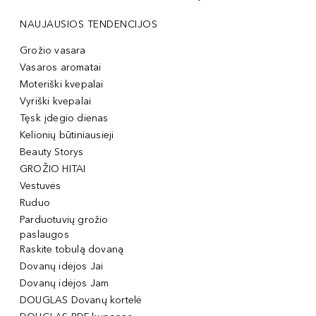
NAUJAUSIOS TENDENCIJOS
Grožio vasara
Vasaros aromatai
Moteriški kvepalai
Vyriški kvepalai
Tęsk įdegio dienas
Kelionių būtiniausieji
Beauty Storys
GROŽIO HITAI
Vestuvės
Ruduo
Parduotuvių grožio
paslaugos
Raskite tobulą dovaną
Dovanų idėjos Jai
Dovanų idėjos Jam
DOUGLAS Dovanų kortelė