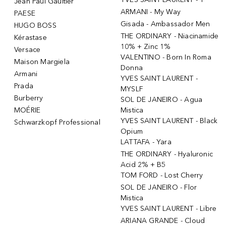
Jean Paul Gaultier
ARMANI - My Way
PAESE
Gisada - Ambassador Men
HUGO BOSS
THE ORDINARY - Niacinamide
Kérastase
10% + Zinc 1%
Versace
VALENTINO - Born In Roma
Maison Margiela
Donna
Armani
YVES SAINT LAURENT -
Prada
MYSLF
Burberry
SOL DE JANEIRO - Agua
MOÉRIE
Mistica
YVES SAINT LAURENT - Black
Schwarzkopf Professional
Opium
LATTAFA - Yara
THE ORDINARY - Hyaluronic
Acid 2% + B5
TOM FORD - Lost Cherry
SOL DE JANEIRO - Flor
Mistica
YVES SAINT LAURENT - Libre
ARIANA GRANDE - Cloud