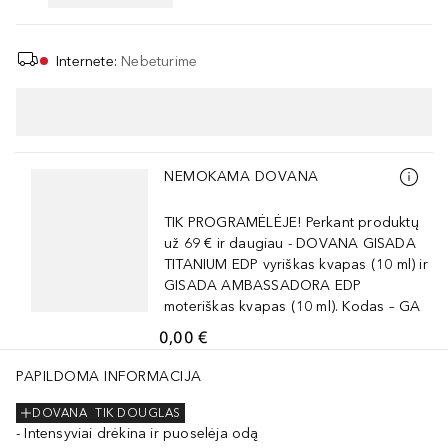
Internete
:
Nebeturime
Praleisti slankiklį
NEMOKAMA DOVANA
TIK PROGRAMĖLĖJE! Perkant produktų
už 69 € ir daugiau - DOVANA GISADA
TITANIUM EDP vyriškas kvapas (10 ml) ir
GISADA AMBASSADORA EDP
moteriškas kvapas (10 ml). Kodas – GA
0,00 €
PAPILDOMA INFORMACIJA
DOVANA
TIK DOUGLAS
Intensyviai drėkina ir puoselėja odą