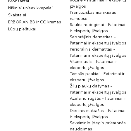
Rožinė – Patarimai ir ekspertų
Bronzantai
įžvalgos
Nišiniai unisex kvepalai
Prancūziškas manikiūras
Skaistalai
namuose
ERBORIAN BB ir CC kremas
Saulės nudegimai – Patarimai
Lūpų pieštukai
ir ekspertų įžvalgos
Seborėjinis dermatitas –
Patarimai ir ekspertų įžvalgos
Perioralinis dermatitas –
Patarimai ir ekspertų įžvalgos
Vitaminas E – Patarimai ir
ekspertų įžvalgos
Tamsūs paakiai – Patarimai ir
ekspertų įžvalgos
Žilų plaukų dažymas –
Patarimai ir ekspertų įžvalgos
Azelaino rūgštis – Patarimai ir
ekspertų įžvalgos
Dieninis makiažas – Patarimai
ir ekspertų įžvalgos
Savaiminio įdegio priemonės
naudojimas