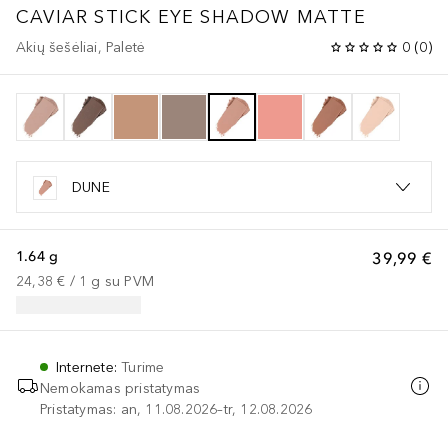
CAVIAR STICK EYE SHADOW MATTE
Akių šešėliai, Paletė
0
(
0
)
DUNE
1.64 g
39,99 €
24,38 €
 / 
1
g
su PVM
Internete
:
Turime
Nemokamas pristatymas
Pristatymas: an, 11.08.2026–tr, 12.08.2026