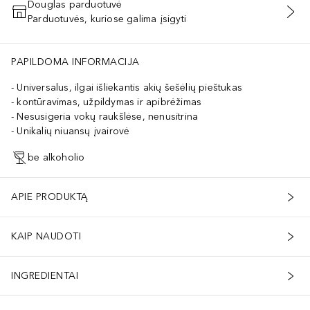
Douglas parduotuvė
Parduotuvės, kuriose galima įsigyti
PRIDĖTI Į KREPŠELĮ
PAPILDOMA INFORMACIJA
Universalus, ilgai išliekantis akių šešėlių pieštukas
kontūravimas, užpildymas ir apibrėžimas
Nesusigeria vokų raukšlėse, nenusitrina
Unikalių niuansų įvairovė
be alkoholio
APIE PRODUKTĄ
KAIP NAUDOTI
INGREDIENTAI