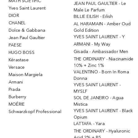
MATH SCIETIFIC
JEAN PAUL GAULTIER - Le
Yves Saint Laurent
Male Le Parfum
DIOR
BILLIE EILISH - Eilish
CHANEL
AL HARAMAIN - Amber Oud
Dolce & Gabbana
Gold Edition
YVES SAINT LAURENT - Y
Jean Paul Gaultier
ARMANI - My Way
PAESE
Gisada - Ambassador Men
HUGO BOSS
THE ORDINARY - Niacinamide
Kérastase
10% + Zinc 1%
Versace
VALENTINO - Born In Roma
Maison Margiela
Donna
Armani
YVES SAINT LAURENT -
Prada
MYSLF
Burberry
SOL DE JANEIRO - Agua
MOÉRIE
Mistica
YVES SAINT LAURENT - Black
Schwarzkopf Professional
Opium
LATTAFA - Yara
THE ORDINARY - Hyaluronic
Acid 2% + B5