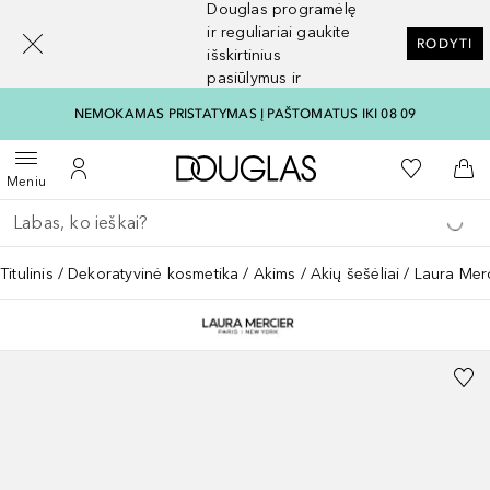
Douglas programėlę
[navigation.slideout.screenreader]
ir reguliariai gaukite
RODYTI
išskirtinius
pasiūlymus ir
nuolaidas
NEMOKAMAS PRISTATYMAS Į PAŠTOMATUS IKI 08 09
Į Douglas pagrindinį pu
Į mano nor
Atidaryti meniu
Į mano paskyrą
Į kr
Meniu
Grįžk atgal
Vykdykite paiešką
Titulinis
Dekoratyvinė kosmetika
Akims
Akių šešėliai
Laura Me