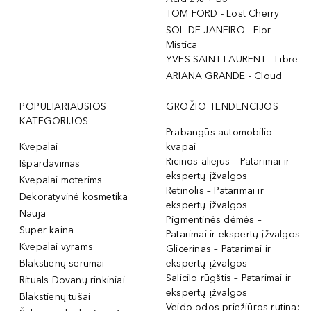
TOM FORD - Lost Cherry
SOL DE JANEIRO - Flor
Mistica
YVES SAINT LAURENT - Libre
ARIANA GRANDE - Cloud
POPULIARIAUSIOS
GROŽIO TENDENCIJOS
KATEGORIJOS
Prabangūs automobilio
Kvepalai
kvapai
Ricinos aliejus – Patarimai ir
Išpardavimas
ekspertų įžvalgos
Kvepalai moterims
Retinolis – Patarimai ir
Dekoratyvinė kosmetika
ekspertų įžvalgos
Nauja
Pigmentinės dėmės –
Super kaina
Patarimai ir ekspertų įžvalgos
Kvepalai vyrams
Glicerinas – Patarimai ir
Blakstienų serumai
ekspertų įžvalgos
Salicilo rūgštis – Patarimai ir
Rituals Dovanų rinkiniai
ekspertų įžvalgos
Blakstienų tušai
Veido odos priežiūros rutina: