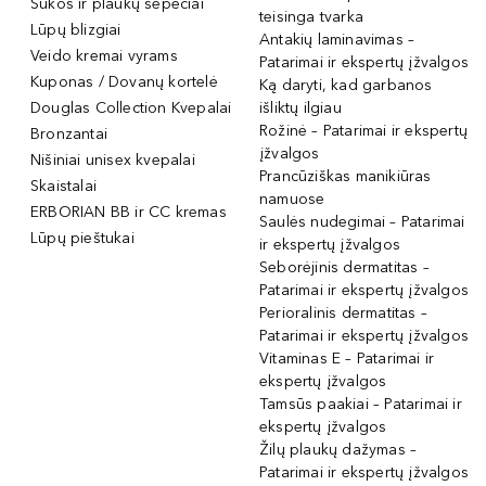
Šukos ir plaukų šepečiai
teisinga tvarka
Lūpų blizgiai
Antakių laminavimas –
Veido kremai vyrams
Patarimai ir ekspertų įžvalgos
Kuponas / Dovanų kortelė
Ką daryti, kad garbanos
Douglas Collection Kvepalai
išliktų ilgiau
Rožinė – Patarimai ir ekspertų
Bronzantai
įžvalgos
Nišiniai unisex kvepalai
Prancūziškas manikiūras
Skaistalai
namuose
ERBORIAN BB ir CC kremas
Saulės nudegimai – Patarimai
Lūpų pieštukai
ir ekspertų įžvalgos
Seborėjinis dermatitas –
Patarimai ir ekspertų įžvalgos
Perioralinis dermatitas –
Patarimai ir ekspertų įžvalgos
Vitaminas E – Patarimai ir
ekspertų įžvalgos
Tamsūs paakiai – Patarimai ir
ekspertų įžvalgos
Žilų plaukų dažymas –
Patarimai ir ekspertų įžvalgos