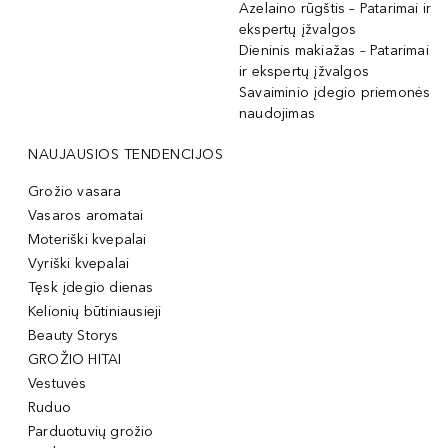
Azelaino rūgštis – Patarimai ir
ekspertų įžvalgos
Dieninis makiažas – Patarimai
ir ekspertų įžvalgos
Savaiminio įdegio priemonės
naudojimas
NAUJAUSIOS TENDENCIJOS
Grožio vasara
Vasaros aromatai
Moteriški kvepalai
Vyriški kvepalai
Tęsk įdegio dienas
Kelionių būtiniausieji
Beauty Storys
GROŽIO HITAI
Vestuvės
Ruduo
Parduotuvių grožio