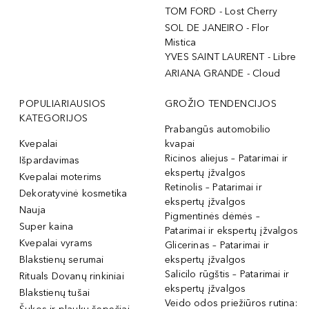
TOM FORD - Lost Cherry
SOL DE JANEIRO - Flor
Mistica
YVES SAINT LAURENT - Libre
ARIANA GRANDE - Cloud
POPULIARIAUSIOS
GROŽIO TENDENCIJOS
KATEGORIJOS
Prabangūs automobilio
Kvepalai
kvapai
Ricinos aliejus – Patarimai ir
Išpardavimas
ekspertų įžvalgos
Kvepalai moterims
Retinolis – Patarimai ir
Dekoratyvinė kosmetika
ekspertų įžvalgos
Nauja
Pigmentinės dėmės –
Super kaina
Patarimai ir ekspertų įžvalgos
Kvepalai vyrams
Glicerinas – Patarimai ir
Blakstienų serumai
ekspertų įžvalgos
Salicilo rūgštis – Patarimai ir
Rituals Dovanų rinkiniai
ekspertų įžvalgos
Blakstienų tušai
Veido odos priežiūros rutina: