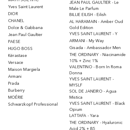
JEAN PAUL GAULTIER - Le
Yves Saint Laurent
Male Le Parfum
DIOR
BILLIE EILISH - Eilish
CHANEL
AL HARAMAIN - Amber Oud
Dolce & Gabbana
Gold Edition
YVES SAINT LAURENT - Y
Jean Paul Gaultier
ARMANI - My Way
PAESE
Gisada - Ambassador Men
HUGO BOSS
THE ORDINARY - Niacinamide
Kérastase
10% + Zinc 1%
Versace
VALENTINO - Born In Roma
Maison Margiela
Donna
Armani
YVES SAINT LAURENT -
Prada
MYSLF
Burberry
SOL DE JANEIRO - Agua
MOÉRIE
Mistica
YVES SAINT LAURENT - Black
Schwarzkopf Professional
Opium
LATTAFA - Yara
THE ORDINARY - Hyaluronic
Acid 2% + B5