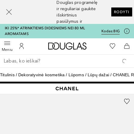
Douglas programėlę
[navigation.slideout.screenreader]
ir reguliariai gaukite
RODYTI
išskirtinius
pasiūlymus ir
nuolaidas
IKI 25%* ATRINKTIEMS DIDESNIEMS NEI 80 ML
Kodas:
BIG
AROMATAMS
Į Douglas pagrindinį pu
Į mano nor
Atidaryti meniu
Į mano paskyrą
Į kr
Meniu
Grįžk atgal
Vykdykite paiešką
Titulinis
Dekoratyvinė kosmetika
Lūpoms
Lūpų dažai
CHANEL 