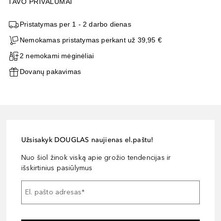
TAVO PRIVALUMAI
Pristatymas per 1 - 2 darbo dienas
Nemokamas pristatymas perkant už 39,95 €
2 nemokami mėginėliai
Dovanų pakavimas
Užsisakyk DOUGLAS naujienas el.paštu!
Nuo šiol žinok viską apie grožio tendencijas ir
išskirtinius pasiūlymus
El. pašto adresas
*