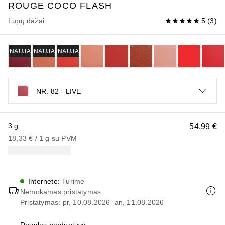
ROUGE COCO
FLASH
Lūpų dažai
5
(
3
)
NAUJA
NAUJA
NAUJA
NR. 82 - LIVE
3 g
54,99 €
18,33 €
 / 
1
g
su PVM
Internete
:
Turime
Nemokamas pristatymas
Pristatymas: pr, 10.08.2026–an, 11.08.2026
Douglas parduotuvė