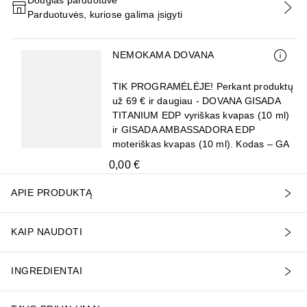
Parduotuvės, kuriose galima įsigyti
PRIDĖTI Į KREPŠELĮ
Praleisti slankiklį
NEMOKAMA DOVANA
TIK PROGRAMĖLĖJE! Perkant produktų
už 69 € ir daugiau - DOVANA GISADA
TITANIUM EDP vyriškas kvapas (10 ml)
ir GISADA AMBASSADORA EDP
moteriškas kvapas (10 ml). Kodas – GA
0,00 €
APIE PRODUKTĄ
KAIP NAUDOTI
INGREDIENTAI