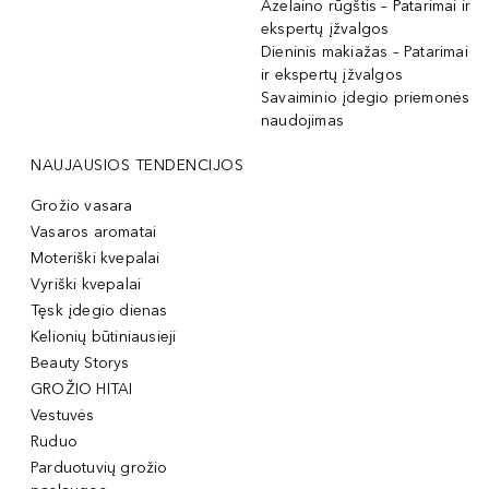
Azelaino rūgštis – Patarimai ir
ekspertų įžvalgos
Dieninis makiažas – Patarimai
ir ekspertų įžvalgos
Savaiminio įdegio priemonės
naudojimas
NAUJAUSIOS TENDENCIJOS
Grožio vasara
Vasaros aromatai
Moteriški kvepalai
Vyriški kvepalai
Tęsk įdegio dienas
Kelionių būtiniausieji
Beauty Storys
GROŽIO HITAI
Vestuvės
Ruduo
Parduotuvių grožio