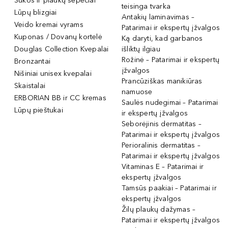
Šukos ir plaukų šepečiai
teisinga tvarka
Lūpų blizgiai
Antakių laminavimas –
Veido kremai vyrams
Patarimai ir ekspertų įžvalgos
Kuponas / Dovanų kortelė
Ką daryti, kad garbanos
Douglas Collection Kvepalai
išliktų ilgiau
Rožinė – Patarimai ir ekspertų
Bronzantai
įžvalgos
Nišiniai unisex kvepalai
Prancūziškas manikiūras
Skaistalai
namuose
ERBORIAN BB ir CC kremas
Saulės nudegimai – Patarimai
Lūpų pieštukai
ir ekspertų įžvalgos
Seborėjinis dermatitas –
Patarimai ir ekspertų įžvalgos
Perioralinis dermatitas –
Patarimai ir ekspertų įžvalgos
Vitaminas E – Patarimai ir
ekspertų įžvalgos
Tamsūs paakiai – Patarimai ir
ekspertų įžvalgos
Žilų plaukų dažymas –
Patarimai ir ekspertų įžvalgos