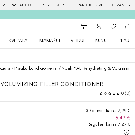
OŽIO PASLAUGOS
GROŽIO KORTELĖ
PARDUOTUVĖS
DOVANOS
slapį
Į mano nor
Į parduotuvių paiešką
Į mano paskyrą
Į kr
KVEPALAI
MAKIAŽUI
VEIDUI
KŪNUI
PLAUK
ŽENKLAI meniu
Atidaryti Kvepalai meniu
Atidaryti MAKIAŽUI meniu
Atidaryti VEIDUI meniu
Atidaryti KŪNUI men
Atidaryt
ežiūra
Plaukų kondicionieriai
Noah YAL Rehydrating & Volumizing F
 VOLUMIZING FILLER CONDITIONER
0
(
0
)
30 d. min. kaina
7,29 €
5,47 €
Reguliari kaina
7,29 €