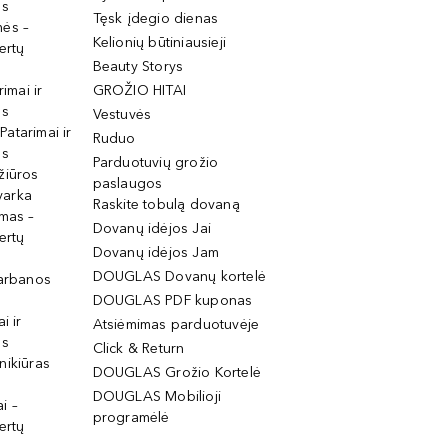
os
Tęsk įdegio dienas
mės –
Kelionių būtiniausieji
ertų
Beauty Storys
rimai ir
GROŽIO HITAI
os
Vestuvės
 Patarimai ir
Ruduo
os
Parduotuvių grožio
žiūros
paslaugos
tvarka
Raskite tobulą dovaną
imas –
Dovanų idėjos Jai
ertų
Dovanų idėjos Jam
DOUGLAS Dovanų kortelė
garbanos
DOUGLAS PDF kuponas
i ir
Atsiėmimas parduotuvėje
os
Click & Return
nikiūras
DOUGLAS Grožio Kortelė
DOUGLAS Mobilioji
i –
programėlė
ertų