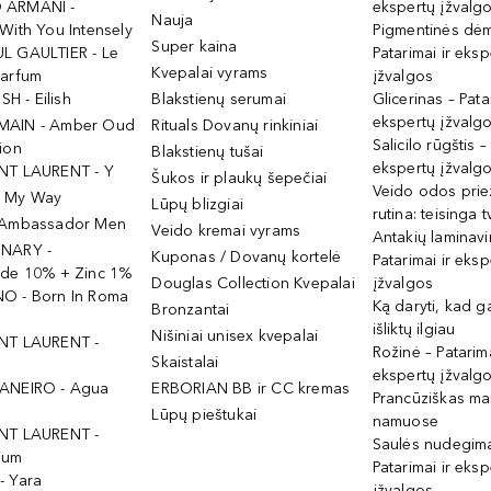
 ARMANI -
ekspertų įžvalg
Nauja
With You Intensely
Pigmentinės dė
Super kaina
L GAULTIER - Le
Patarimai ir eksp
Kvepalai vyrams
Parfum
įžvalgos
ISH - Eilish
Blakstienų serumai
Glicerinas – Pata
ekspertų įžvalg
MAIN - Amber Oud
Rituals Dovanų rinkiniai
Salicilo rūgštis –
ion
Blakstienų tušai
ekspertų įžvalg
NT LAURENT - Y
Šukos ir plaukų šepečiai
Veido odos prie
- My Way
Lūpų blizgiai
rutina: teisinga 
 Ambassador Men
Veido kremai vyrams
Antakių laminav
INARY -
Kuponas / Dovanų kortelė
Patarimai ir eksp
ide 10% + Zinc 1%
Douglas Collection Kvepalai
įžvalgos
O - Born In Roma
Ką daryti, kad 
Bronzantai
išliktų ilgiau
Nišiniai unisex kvepalai
NT LAURENT -
Rožinė – Patarima
Skaistalai
ekspertų įžvalg
ANEIRO - Agua
ERBORIAN BB ir CC kremas
Prancūziškas ma
Lūpų pieštukai
namuose
NT LAURENT -
Saulės nudegima
ium
Patarimai ir eksp
- Yara
įžvalgos