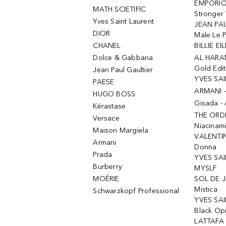
EMPORIO
MATH SCIETIFIC
Stronger 
Yves Saint Laurent
JEAN PAU
DIOR
Male Le 
CHANEL
BILLIE EIL
Dolce & Gabbana
AL HARA
Gold Edit
Jean Paul Gaultier
YVES SAI
PAESE
ARMANI 
HUGO BOSS
Gisada -
Kérastase
THE ORD
Versace
Niacinam
Maison Margiela
VALENTIN
Armani
Donna
Prada
YVES SAI
Burberry
MYSLF
MOÉRIE
SOL DE J
Mistica
Schwarzkopf Professional
YVES SAI
Black Op
LATTAFA 