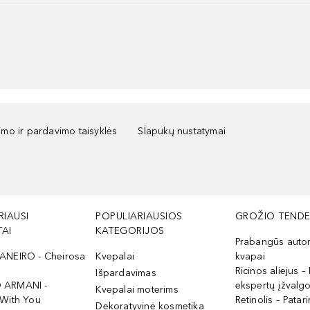
kimo ir pardavimo taisyklės
Slapukų nustatymai
RIAUSI
POPULIARIAUSIOS
GROŽIO TENDE
AI
KATEGORIJOS
Prabangūs auto
ANEIRO - Cheirosa
Kvepalai
kvapai
Ricinos aliejus – 
Išpardavimas
 ARMANI -
ekspertų įžvalg
Kvepalai moterims
 With You
Retinolis – Patari
Dekoratyvinė kosmetika