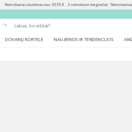
Nemokamas siuntimas nuo 39,95 € 2 nemokami mėginėliai Nemokamas d
Grįžk atgal
Vykdykite paiešką
DOVANŲ KORTELĖ
NAUJIENOS IR TENDENCIJOS
AM
Atidaryti NAUJIENOS IR TENDENCIJOS 
Atid