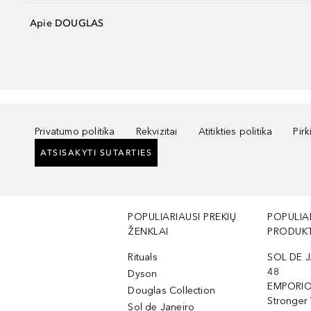
Apie DOUGLAS
Privatumo politika
Rekvizitai
Atitikties politika
Pir
ATSISAKYTI SUTARTIES
POPULIARIAUSI PREKIŲ
POPULIA
ŽENKLAI
PRODUKT
Rituals
SOL DE J
48
Dyson
EMPORIO
Douglas Collection
Stronger
Sol de Janeiro