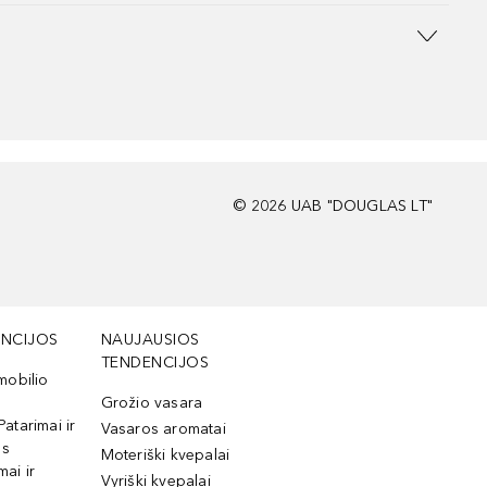
©
2026
UAB "DOUGLAS LT"
NCIJOS
NAUJAUSIOS
TENDENCIJOS
mobilio
Grožio vasara
Patarimai ir
Vasaros aromatai
os
Moteriški kvepalai
mai ir
Vyriški kvepalai