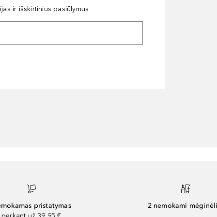
as ir išskirtinius pasiūlymus
mokamas pristatymas
2 nemokami mėginėli
perkant už 39,95 €