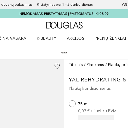
ovanų pakavimas Pristatymas per 1 - 2 darbo dienas
GR
NEMOKAMAS PRISTATYMAS Į PAŠTOMATUS IKI 08 09
Į Douglas pagrindinį pu
ŽINA VASARA
K-BEAUTY
AKCIJOS
PREKIŲ ŽENKLAI
meniu
aryti Amžina vasara meniu
Atidaryti AKCIJOS meniu
Atidaryti PREKIŲ 
Titulinis
Plaukams
Plaukų pri
YAL
REHYDRATING &
Plaukų kondicionierius
75 ml
0,07 €
 / 
1
ml
su PVM