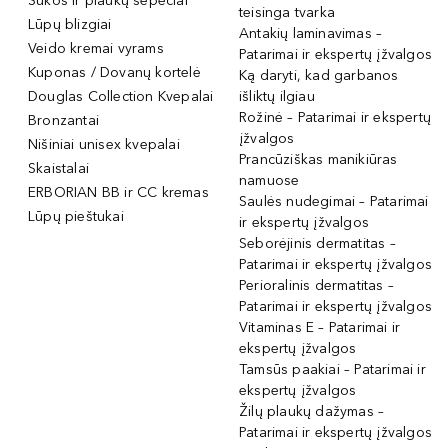
Šukos ir plaukų šepečiai
teisinga tvarka
Lūpų blizgiai
Antakių laminavimas –
Veido kremai vyrams
Patarimai ir ekspertų įžvalgos
Kuponas / Dovanų kortelė
Ką daryti, kad garbanos
Douglas Collection Kvepalai
išliktų ilgiau
Rožinė – Patarimai ir ekspertų
Bronzantai
įžvalgos
Nišiniai unisex kvepalai
Prancūziškas manikiūras
Skaistalai
namuose
ERBORIAN BB ir CC kremas
Saulės nudegimai – Patarimai
Lūpų pieštukai
ir ekspertų įžvalgos
Seborėjinis dermatitas –
Patarimai ir ekspertų įžvalgos
Perioralinis dermatitas –
Patarimai ir ekspertų įžvalgos
Vitaminas E – Patarimai ir
ekspertų įžvalgos
Tamsūs paakiai – Patarimai ir
ekspertų įžvalgos
Žilų plaukų dažymas –
Patarimai ir ekspertų įžvalgos