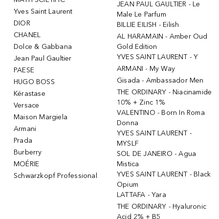
JEAN PAUL GAULTIER - Le
Yves Saint Laurent
Male Le Parfum
DIOR
BILLIE EILISH - Eilish
CHANEL
AL HARAMAIN - Amber Oud
Dolce & Gabbana
Gold Edition
YVES SAINT LAURENT - Y
Jean Paul Gaultier
ARMANI - My Way
PAESE
Gisada - Ambassador Men
HUGO BOSS
THE ORDINARY - Niacinamide
Kérastase
10% + Zinc 1%
Versace
VALENTINO - Born In Roma
Maison Margiela
Donna
Armani
YVES SAINT LAURENT -
Prada
MYSLF
Burberry
SOL DE JANEIRO - Agua
MOÉRIE
Mistica
YVES SAINT LAURENT - Black
Schwarzkopf Professional
Opium
LATTAFA - Yara
THE ORDINARY - Hyaluronic
Acid 2% + B5