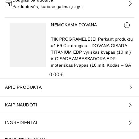
Parduotuvės, kuriose galima įsigyti
PRIDĖTI Į KREPŠELĮ
Praleisti slankiklį
NEMOKAMA DOVANA
TIK PROGRAMĖLĖJE! Perkant produktų
už 69 € ir daugiau - DOVANA GISADA
TITANIUM EDP vyriškas kvapas (10 ml)
ir GISADA AMBASSADORA EDP
moteriškas kvapas (10 ml). Kodas – GA
0,00 €
APIE PRODUKTĄ
KAIP NAUDOTI
INGREDIENTAI