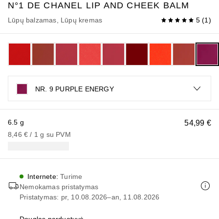
N°1 DE CHANEL
LIP AND CHEEK BALM
Lūpų balzamas, Lūpų kremas
5
(
1
)
NR. 9 PURPLE ENERGY
6.5 g
54,99 €
8,46 €
 / 
1
g
su PVM
Internete
:
Turime
Nemokamas pristatymas
Pristatymas: pr, 10.08.2026–an, 11.08.2026
Douglas parduotuvė