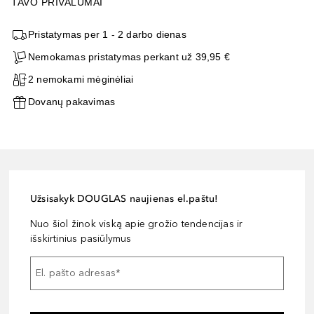
TAVO PRIVALUMAI
Pristatymas per 1 - 2 darbo dienas
Nemokamas pristatymas perkant už 39,95 €
2 nemokami mėginėliai
Dovanų pakavimas
Užsisakyk DOUGLAS naujienas el.paštu!
Nuo šiol žinok viską apie grožio tendencijas ir
išskirtinius pasiūlymus
El. pašto adresas
*