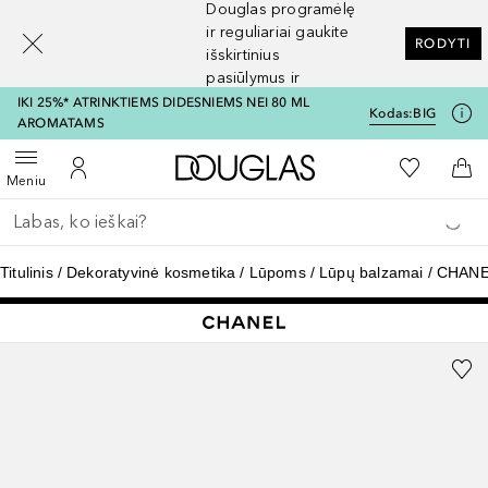
Douglas programėlę
[navigation.slideout.screenreader]
ir reguliariai gaukite
RODYTI
išskirtinius
pasiūlymus ir
nuolaidas
IKI 25%* ATRINKTIEMS DIDESNIEMS NEI 80 ML
Kodas:
BIG
AROMATAMS
Į Douglas pagrindinį pu
Į mano nor
Atidaryti meniu
Į mano paskyrą
Į kr
Meniu
Grįžk atgal
Vykdykite paiešką
Titulinis
Dekoratyvinė kosmetika
Lūpoms
Lūpų balzamai
CHANE