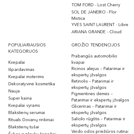
TOM FORD - Lost Cherry
SOL DE JANEIRO - Flor
Mistica
YVES SAINT LAURENT - Libre
ARIANA GRANDE - Cloud
POPULIARIAUSIOS
GROŽIO TENDENCIJOS
KATEGORIJOS
Prabangūs automobilio
Kvepalai
kvapai
Ricinos aliejus – Patarimai ir
Išpardavimas
ekspertų įžvalgos
Kvepalai moterims
Retinolis – Patarimai ir
Dekoratyvinė kosmetika
ekspertų įžvalgos
Nauja
Pigmentinės dėmės –
Super kaina
Patarimai ir ekspertų įžvalgos
Kvepalai vyrams
Glicerinas – Patarimai ir
Blakstienų serumai
ekspertų įžvalgos
Salicilo rūgštis – Patarimai ir
Rituals Dovanų rinkiniai
ekspertų įžvalgos
Blakstienų tušai
Veido odos priežiūros rutina: