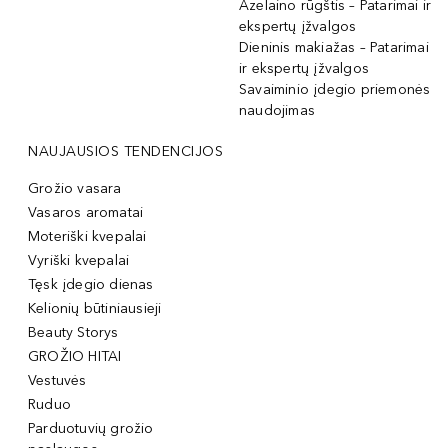
Azelaino rūgštis – Patarimai ir
ekspertų įžvalgos
Dieninis makiažas – Patarimai
ir ekspertų įžvalgos
Savaiminio įdegio priemonės
naudojimas
NAUJAUSIOS TENDENCIJOS
Grožio vasara
Vasaros aromatai
Moteriški kvepalai
Vyriški kvepalai
Tęsk įdegio dienas
Kelionių būtiniausieji
Beauty Storys
GROŽIO HITAI
Vestuvės
Ruduo
Parduotuvių grožio