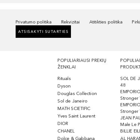
Privatumo politika
Rekvizitai
Atitikties politika
Pir
ATSISAKYTI SUTARTIES
POPULIARIAUSI PREKIŲ
POPULIA
ŽENKLAI
PRODUKT
Rituals
SOL DE J
48
Dyson
EMPORIO
Douglas Collection
Stronger
Sol de Janeiro
EMPORIO
MATH SCIETIFIC
Stronger 
Yves Saint Laurent
JEAN PAU
DIOR
Male Le 
CHANEL
BILLIE EIL
Dolce & Gabbana
AL HARA