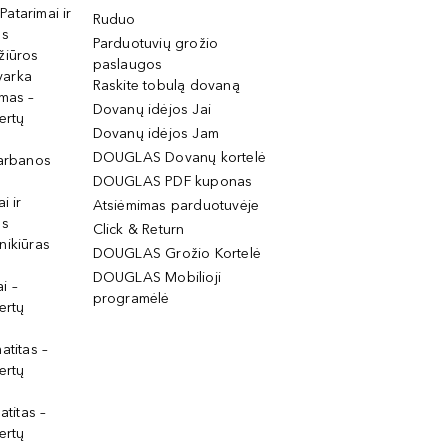
 Patarimai ir
Ruduo
os
Parduotuvių grožio
žiūros
paslaugos
tvarka
Raskite tobulą dovaną
imas –
Dovanų idėjos Jai
ertų
Dovanų idėjos Jam
DOUGLAS Dovanų kortelė
garbanos
DOUGLAS PDF kuponas
i ir
Atsiėmimas parduotuvėje
os
Click & Return
nikiūras
DOUGLAS Grožio Kortelė
DOUGLAS Mobilioji
i –
programėlė
ertų
atitas –
ertų
atitas –
ertų