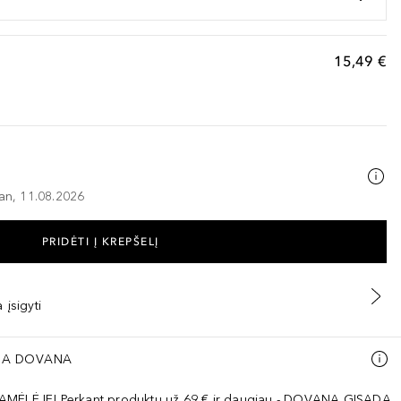
15,49 €
–an, 11.08.2026
PRIDĖTI Į KREPŠELĮ
 įsigyti
A DOVANA
AMĖLĖJE! Perkant produktų už 69 € ir daugiau - DOVANA GISADA