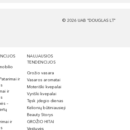
©
2026
UAB "DOUGLAS LT"
NCIJOS
NAUJAUSIOS
TENDENCIJOS
mobilio
Grožio vasara
Patarimai ir
Vasaros aromatai
os
Moteriški kvepalai
mai ir
Vyriški kvepalai
os
Tęsk įdegio dienas
mės –
Kelionių būtiniausieji
ertų
Beauty Storys
rimai ir
GROŽIO HITAI
os
Vestuvės