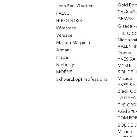
Gold Edit
Jean Paul Gaultier
YVES SAI
PAESE
ARMANI 
HUGO BOSS
Gisada -
Kérastase
THE ORD
Versace
Niacinam
Maison Margiela
VALENTIN
Armani
Donna
Prada
YVES SAI
Burberry
MYSLF
MOÉRIE
SOL DE J
Mistica
Schwarzkopf Professional
YVES SAI
Black Op
LATTAFA 
THE ORDI
Acid 2% 
TOM FORD
SOL DE J
Mistica