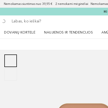
Nemokamas siuntimas nuo 39,95 € 2 nemokami mėginėliai Nemokamas d
IK
Grįžk atgal
Vykdykite paiešką
DOVANŲ KORTELĖ
NAUJIENOS IR TENDENCIJOS
AM
Atidaryti NAUJIENOS IR TENDENCIJOS 
Atid