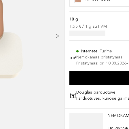
10 g
1,55 €
 / 
1
g
su PVM
Internete
:
Turime
Nemokamas pristatymas
Pristatymas: pr, 10.08.2026
Douglas parduotuvė
Parduotuvės, kuriose galima
Praleisti slankiklį
NEMOKAM
TIK PROGR