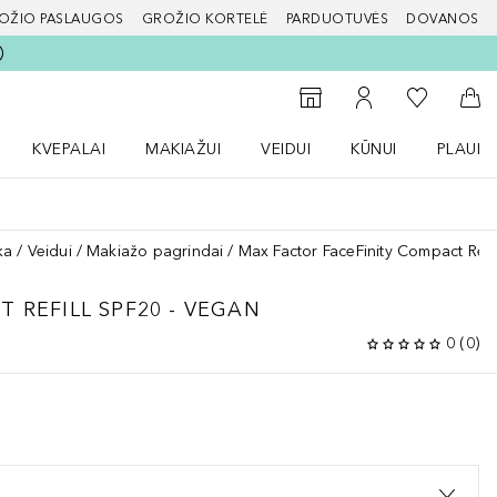
OŽIO PASLAUGOS
GROŽIO KORTELĖ
PARDUOTUVĖS
DOVANOS
slapį
Į mano nor
Į parduotuvių paiešką
Į mano paskyrą
Į kr
KVEPALAI
MAKIAŽUI
VEIDUI
KŪNUI
PLAUK
ŽENKLAI meniu
Atidaryti Kvepalai meniu
Atidaryti MAKIAŽUI meniu
Atidaryti VEIDUI meniu
Atidaryti KŪNUI men
Atidaryt
ka
Veidui
Makiažo pagrindai
Max Factor FaceFinity Compact Refi
 REFILL SPF20 - VEGAN
0
(
0
)