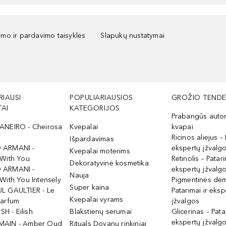
kimo ir pardavimo taisyklės
Slapukų nustatymai
RIAUSI
POPULIARIAUSIOS
GROŽIO TENDE
AI
KATEGORIJOS
Prabangūs auto
ANEIRO - Cheirosa
Kvepalai
kvapai
Ricinos aliejus – 
Išpardavimas
 ARMANI -
ekspertų įžvalg
Kvepalai moterims
 With You
Retinolis – Patari
Dekoratyvinė kosmetika
 ARMANI -
ekspertų įžvalg
Nauja
With You Intensely
Pigmentinės dė
Super kaina
L GAULTIER - Le
Patarimai ir eksp
Kvepalai vyrams
Parfum
įžvalgos
ISH - Eilish
Blakstienų serumai
Glicerinas – Pata
ekspertų įžvalg
MAIN - Amber Oud
Rituals Dovanų rinkiniai