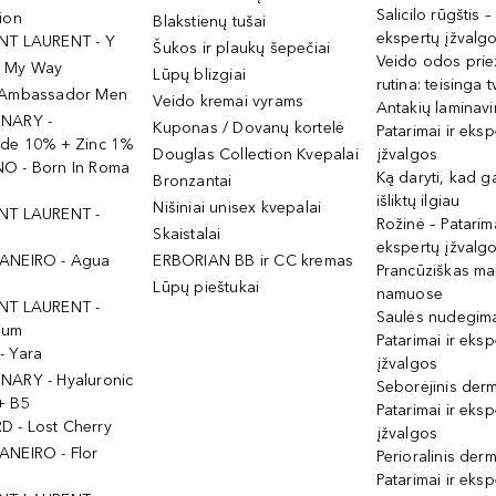
Salicilo rūgštis –
ion
Blakstienų tušai
ekspertų įžvalg
NT LAURENT - Y
Šukos ir plaukų šepečiai
Veido odos prie
- My Way
Lūpų blizgiai
rutina: teisinga 
 Ambassador Men
Veido kremai vyrams
Antakių laminav
INARY -
Kuponas / Dovanų kortelė
Patarimai ir eksp
ide 10% + Zinc 1%
Douglas Collection Kvepalai
įžvalgos
O - Born In Roma
Ką daryti, kad 
Bronzantai
išliktų ilgiau
Nišiniai unisex kvepalai
NT LAURENT -
Rožinė – Patarima
Skaistalai
ekspertų įžvalg
ANEIRO - Agua
ERBORIAN BB ir CC kremas
Prancūziškas ma
Lūpų pieštukai
namuose
NT LAURENT -
Saulės nudegima
ium
Patarimai ir eksp
- Yara
įžvalgos
NARY - Hyaluronic
Seborėjinis derm
+ B5
Patarimai ir eksp
 - Lost Cherry
įžvalgos
ANEIRO - Flor
Perioralinis derm
Patarimai ir eksp