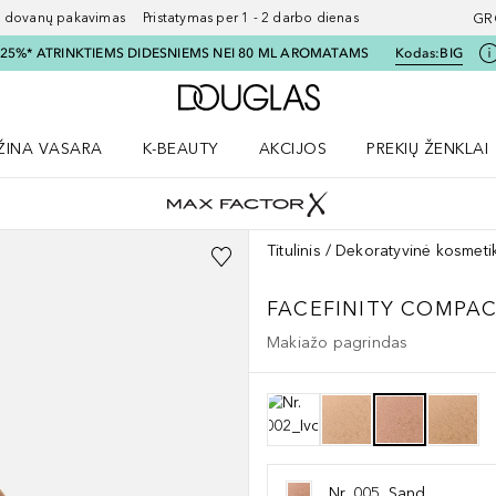
ovanų pakavimas Pristatymas per 1 - 2 darbo dienas
GR
I 25%* ATRINKTIEMS DIDESNIEMS NEI 80 ML AROMATAMS
Kodas:
BIG
Į Douglas pagrindinį pu
ŽINA VASARA
K-BEAUTY
AKCIJOS
PREKIŲ ŽENKLAI
meniu
aryti Amžina vasara meniu
Atidaryti AKCIJOS meniu
Atidaryti PREKIŲ 
Titulinis
Dekoratyvinė kosmeti
FACEFINITY COMPACT
Makiažo pagrindas
Nr. 005_Sand