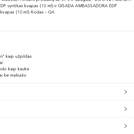
EDP vyriškas kvapas (10 ml) ir GISADA AMBASSADORA EDP
 kvapas (10 ml). Kodas – GA
n" kaip užpildas
ai
odo kaip kaukė
zdai be makiažo