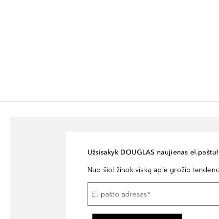
Užsisakyk DOUGLAS naujienas el.paštu!
Nuo šiol žinok viską apie grožio tendencij
El. pašto adresas
*