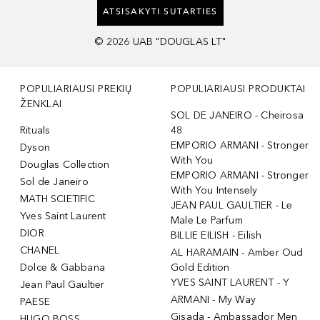
ATSISAKYTI SUTARTIES
©
2026
UAB "DOUGLAS LT"
POPULIARIAUSI PREKIŲ
POPULIARIAUSI PRODUKTAI
ŽENKLAI
SOL DE JANEIRO - Cheirosa
Rituals
48
EMPORIO ARMANI - Stronger
Dyson
With You
Douglas Collection
EMPORIO ARMANI - Stronger
Sol de Janeiro
With You Intensely
MATH SCIETIFIC
JEAN PAUL GAULTIER - Le
Yves Saint Laurent
Male Le Parfum
DIOR
BILLIE EILISH - Eilish
CHANEL
AL HARAMAIN - Amber Oud
Dolce & Gabbana
Gold Edition
YVES SAINT LAURENT - Y
Jean Paul Gaultier
ARMANI - My Way
PAESE
Gisada - Ambassador Men
HUGO BOSS