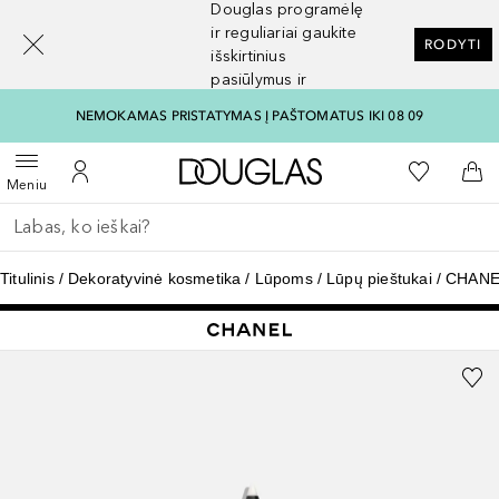
Douglas programėlę
[navigation.slideout.screenreader]
ir reguliariai gaukite
RODYTI
išskirtinius
pasiūlymus ir
nuolaidas
NEMOKAMAS PRISTATYMAS Į PAŠTOMATUS IKI 08 09
Į Douglas pagrindinį pu
Į mano nor
Atidaryti meniu
Į mano paskyrą
Į kr
Meniu
Grįžk atgal
Vykdykite paiešką
Titulinis
Dekoratyvinė kosmetika
Lūpoms
Lūpų pieštukai
CHANE