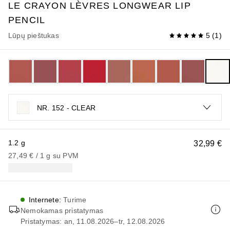
LE CRAYON LÈVRES
LONGWEAR LIP
PENCIL
Lūpų pieštukas
5
(
1
)
NR. 152 - CLEAR
1.2 g
32,99 €
27,49 €
 / 
1
g
su PVM
Internete
:
Turime
Nemokamas pristatymas
Pristatymas: an, 11.08.2026–tr, 12.08.2026