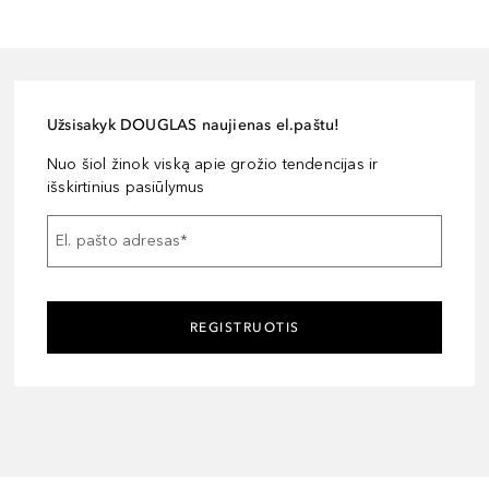
Užsisakyk DOUGLAS naujienas el.paštu!
Nuo šiol žinok viską apie grožio tendencijas ir
išskirtinius pasiūlymus
El. pašto adresas
*
REGISTRUOTIS