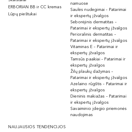
namuose
ERBORIAN BB ir CC kremas
Saulės nudegimai – Patarimai
Lūpų pieštukai
ir ekspertų įžvalgos
Seborėjinis dermatitas –
Patarimai ir ekspertų įžvalgos
Perioralinis dermatitas –
Patarimai ir ekspertų įžvalgos
Vitaminas E – Patarimai ir
ekspertų įžvalgos
Tamsūs paakiai – Patarimai ir
ekspertų įžvalgos
Žilų plaukų dažymas –
Patarimai ir ekspertų įžvalgos
Azelaino rūgštis – Patarimai ir
ekspertų įžvalgos
Dieninis makiažas – Patarimai
ir ekspertų įžvalgos
Savaiminio įdegio priemonės
naudojimas
NAUJAUSIOS TENDENCIJOS