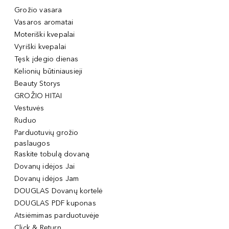
Grožio vasara
Vasaros aromatai
Moteriški kvepalai
Vyriški kvepalai
Tęsk įdegio dienas
Kelionių būtiniausieji
Beauty Storys
GROŽIO HITAI
Vestuvės
Ruduo
Parduotuvių grožio
paslaugos
Raskite tobulą dovaną
Dovanų idėjos Jai
Dovanų idėjos Jam
DOUGLAS Dovanų kortelė
DOUGLAS PDF kuponas
Atsiėmimas parduotuvėje
Click & Return