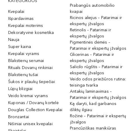
KATEGORIJOS
Prabangūs automobilio
Kvepalai
kvapai
Ricinos aliejus – Patarimai ir
Išpardavimas
ekspertų įžvalgos
Kvepalai moterims
Retinolis – Patarimai ir
Dekoratyvinė kosmetika
ekspertų įžvalgos
Nauja
Pigmentinės dėmės –
Super kaina
Patarimai ir ekspertų įžvalgos
Kvepalai vyrams
Glicerinas – Patarimai ir
Blakstienų serumai
ekspertų įžvalgos
Salicilo rūgštis – Patarimai ir
Rituals Dovanų rinkiniai
ekspertų įžvalgos
Blakstienų tušai
Veido odos priežiūros rutina:
Šukos ir plaukų šepečiai
teisinga tvarka
Lūpų blizgiai
Antakių laminavimas –
Veido kremai vyrams
Patarimai ir ekspertų įžvalgos
Kuponas / Dovanų kortelė
Ką daryti, kad garbanos
Douglas Collection Kvepalai
išliktų ilgiau
Rožinė – Patarimai ir ekspertų
Bronzantai
įžvalgos
Nišiniai unisex kvepalai
Prancūziškas manikiūras
Skaistalai