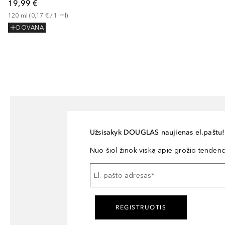
19,99 €
120
ml
 (
0,17 €
 / 
1
ml
)
DOVANA
Užsisakyk DOUGLAS naujienas el.paštu!
Nuo šiol žinok viską apie grožio tendencij
El. pašto adresas
*
REGISTRUOTIS