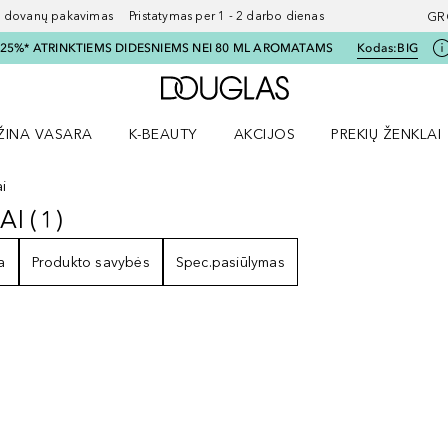
ovanų pakavimas Pristatymas per 1 - 2 darbo dienas
GR
I 25%* ATRINKTIEMS DIDESNIEMS NEI 80 ML AROMATAMS
Kodas:
BIG
Į Douglas pagrindinį pu
ŽINA VASARA
K-BEAUTY
AKCIJOS
PREKIŲ ŽENKLAI
meniu
aryti Amžina vasara meniu
Atidaryti AKCIJOS meniu
Atidaryti PREKIŲ 
i
AI
(
1
)
LIAI
1
REZULTATAI
a
Produkto savybės
Spec.pasiūlymas