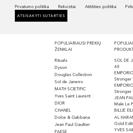
Privatumo politika
Rekvizitai
Atitikties politika
Pir
ATSISAKYTI SUTARTIES
POPULIARIAUSI PREKIŲ
POPULIA
ŽENKLAI
PRODUKT
Rituals
SOL DE J
48
Dyson
EMPORIO
Douglas Collection
Stronger
Sol de Janeiro
EMPORIO
MATH SCIETIFIC
Stronger 
Yves Saint Laurent
JEAN PAU
DIOR
Male Le 
CHANEL
BILLIE EIL
Dolce & Gabbana
AL HARA
Gold Edit
Jean Paul Gaultier
YVES SAI
PAESE