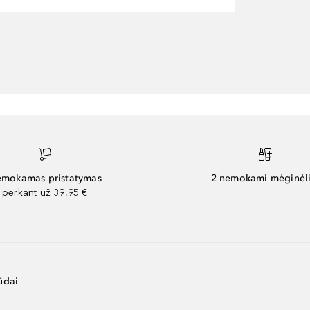
mokamas pristatymas
2 nemokami mėginėli
perkant už 39,95 €
ūdai