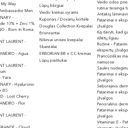
Veido odos prie
- My Way
Lūpų blizgiai
rutina: teisinga 
 Ambassador Men
Veido kremai vyrams
Antakių laminav
INARY -
Kuponas / Dovanų kortelė
Patarimai ir eksp
ide 10% + Zinc 1%
Douglas Collection Kvepalai
įžvalgos
O - Born In Roma
Ką daryti, kad 
Bronzantai
išliktų ilgiau
Nišiniai unisex kvepalai
NT LAURENT -
Rožinė – Patarima
Skaistalai
ekspertų įžvalg
ANEIRO - Agua
ERBORIAN BB ir CC kremas
Prancūziškas ma
Lūpų pieštukai
namuose
NT LAURENT -
Saulės nudegima
ium
Patarimai ir eksp
- Yara
įžvalgos
NARY - Hyaluronic
Seborėjinis derm
+ B5
Patarimai ir eksp
 - Lost Cherry
įžvalgos
ANEIRO - Flor
Perioralinis derm
Patarimai ir eksp
NT LAURENT -
įžvalgos
Vitaminas E – Pat
GRANDE - Cloud