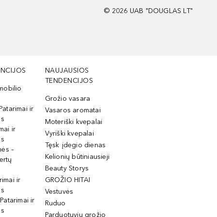
©
2026
UAB "DOUGLAS LT"
NCIJOS
NAUJAUSIOS
TENDENCIJOS
mobilio
Grožio vasara
Patarimai ir
Vasaros aromatai
os
Moteriški kvepalai
mai ir
Vyriški kvepalai
os
Tęsk įdegio dienas
mės –
Kelionių būtiniausieji
ertų
Beauty Storys
rimai ir
GROŽIO HITAI
os
Vestuvės
 Patarimai ir
Ruduo
os
Parduotuvių grožio