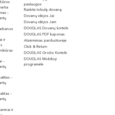
žiūros
paslaugos
tvarka
Raskite tobulą dovaną
imas –
Dovanų idėjos Jai
ertų
Dovanų idėjos Jam
DOUGLAS Dovanų kortelė
garbanos
DOUGLAS PDF kuponas
i ir
Atsiėmimas parduotuvėje
os
Click & Return
nikiūras
DOUGLAS Grožio Kortelė
DOUGLAS Mobilioji
i –
programėlė
ertų
atitas –
ertų
atitas –
ertų
arimai ir