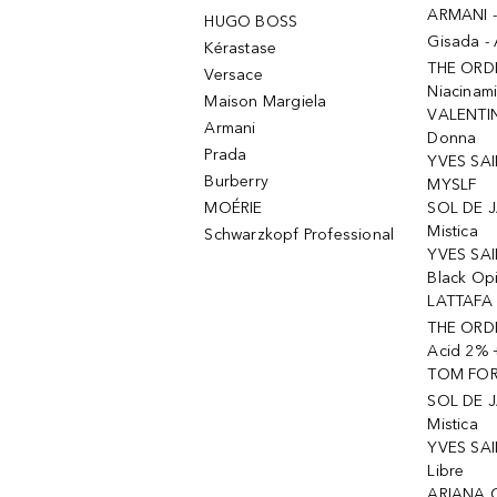
ARMANI 
HUGO BOSS
Gisada -
Kérastase
THE ORD
Versace
Niacinam
Maison Margiela
VALENTIN
Armani
Donna
Prada
YVES SAI
Burberry
MYSLF
MOÉRIE
SOL DE J
Mistica
Schwarzkopf Professional
YVES SAI
Black Op
LATTAFA 
THE ORDI
Acid 2% 
TOM FORD
SOL DE J
Mistica
YVES SAI
Libre
ARIANA 