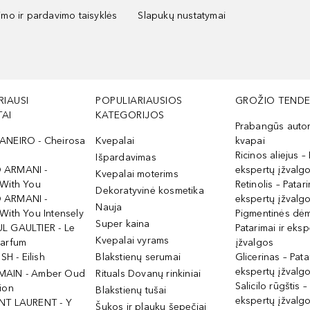
kimo ir pardavimo taisyklės
Slapukų nustatymai
RIAUSI
POPULIARIAUSIOS
GROŽIO TENDE
AI
KATEGORIJOS
Prabangūs auto
ANEIRO - Cheirosa
Kvepalai
kvapai
Ricinos aliejus – 
Išpardavimas
 ARMANI -
ekspertų įžvalg
Kvepalai moterims
 With You
Retinolis – Patari
Dekoratyvinė kosmetika
 ARMANI -
ekspertų įžvalg
Nauja
With You Intensely
Pigmentinės dė
Super kaina
L GAULTIER - Le
Patarimai ir eksp
Kvepalai vyrams
Parfum
įžvalgos
ISH - Eilish
Blakstienų serumai
Glicerinas – Pata
ekspertų įžvalg
MAIN - Amber Oud
Rituals Dovanų rinkiniai
Salicilo rūgštis –
ion
Blakstienų tušai
ekspertų įžvalg
NT LAURENT - Y
Šukos ir plaukų šepečiai