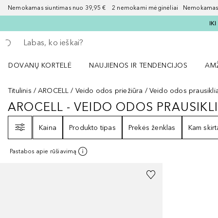
Nemokamas siuntimas nuo 39,95 € 2 nemokami mėginėliai Nemokamas d
IK
Grįžk atgal
Vykdykite paiešką
DOVANŲ KORTELĖ
NAUJIENOS IR TENDENCIJOS
AM
Atidaryti NAUJIENOS IR TENDENCIJOS 
Atid
Titulinis
AROCELL
Veido odos priežiūra
Veido odos prausiklia
AROCELL - VEIDO ODOS PRAUSIKLI
AROCELL - VEIDO ODOS PRAUSIK
Filtras
Kaina
Produkto tipas
Prekės ženklas
Kam skirt
Pastabos apie rūšiavimą