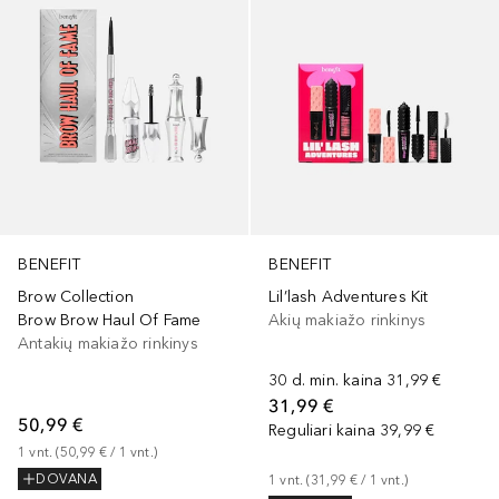
BENEFIT
BENEFIT
Brow Collection
Lil’lash Adventures Kit
Brow Brow Haul Of Fame
Akių makiažo rinkinys
Antakių makiažo rinkinys
30 d. min. kaina
31,99 €
31,99 €
50,99 €
Reguliari kaina
39,99 €
1
vnt.
 (
50,99 €
 / 
1
vnt.
)
DOVANA
1
vnt.
 (
31,99 €
 / 
1
vnt.
)