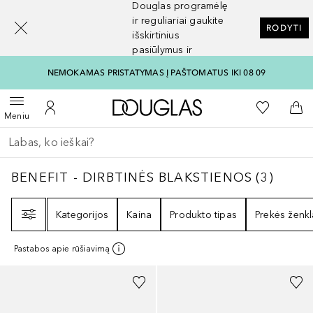
Douglas programėlę
[navigation.slideout.screenreader]
ir reguliariai gaukite
RODYTI
išskirtinius
pasiūlymus ir
nuolaidas
NEMOKAMAS PRISTATYMAS Į PAŠTOMATUS IKI 08 09
Į Douglas pagrindinį pu
Į mano nor
Atidaryti meniu
Į mano paskyrą
Į kr
Meniu
Grįžk atgal
Vykdykite paiešką
BENEFIT - DIRBTINĖS BLAKSTIENOS
3
REZU
BENEFIT - DIRBTINĖS BLAKSTIENOS
(
3
)
Filtras
Kategorijos
Kaina
Produkto tipas
Prekės ženkl
Pastabos apie rūšiavimą