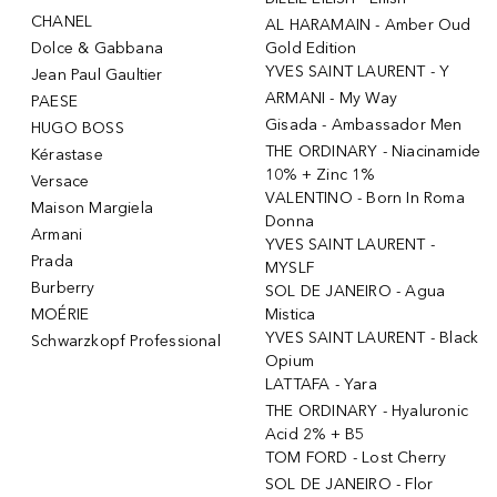
CHANEL
AL HARAMAIN - Amber Oud
Dolce & Gabbana
Gold Edition
YVES SAINT LAURENT - Y
Jean Paul Gaultier
ARMANI - My Way
PAESE
Gisada - Ambassador Men
HUGO BOSS
THE ORDINARY - Niacinamide
Kérastase
10% + Zinc 1%
Versace
VALENTINO - Born In Roma
Maison Margiela
Donna
Armani
YVES SAINT LAURENT -
Prada
MYSLF
Burberry
SOL DE JANEIRO - Agua
MOÉRIE
Mistica
YVES SAINT LAURENT - Black
Schwarzkopf Professional
Opium
LATTAFA - Yara
THE ORDINARY - Hyaluronic
Acid 2% + B5
TOM FORD - Lost Cherry
SOL DE JANEIRO - Flor