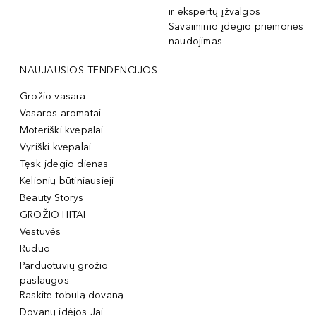
ir ekspertų įžvalgos
Savaiminio įdegio priemonės
naudojimas
NAUJAUSIOS TENDENCIJOS
Grožio vasara
Vasaros aromatai
Moteriški kvepalai
Vyriški kvepalai
Tęsk įdegio dienas
Kelionių būtiniausieji
Beauty Storys
GROŽIO HITAI
Vestuvės
Ruduo
Parduotuvių grožio
paslaugos
Raskite tobulą dovaną
Dovanų idėjos Jai