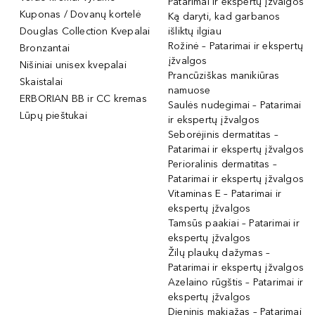
Patarimai ir ekspertų įžvalgos
Kuponas / Dovanų kortelė
Ką daryti, kad garbanos
Douglas Collection Kvepalai
išliktų ilgiau
Rožinė – Patarimai ir ekspertų
Bronzantai
įžvalgos
Nišiniai unisex kvepalai
Prancūziškas manikiūras
Skaistalai
namuose
ERBORIAN BB ir CC kremas
Saulės nudegimai – Patarimai
Lūpų pieštukai
ir ekspertų įžvalgos
Seborėjinis dermatitas –
Patarimai ir ekspertų įžvalgos
Perioralinis dermatitas –
Patarimai ir ekspertų įžvalgos
Vitaminas E – Patarimai ir
ekspertų įžvalgos
Tamsūs paakiai – Patarimai ir
ekspertų įžvalgos
Žilų plaukų dažymas –
Patarimai ir ekspertų įžvalgos
Azelaino rūgštis – Patarimai ir
ekspertų įžvalgos
Dieninis makiažas – Patarimai