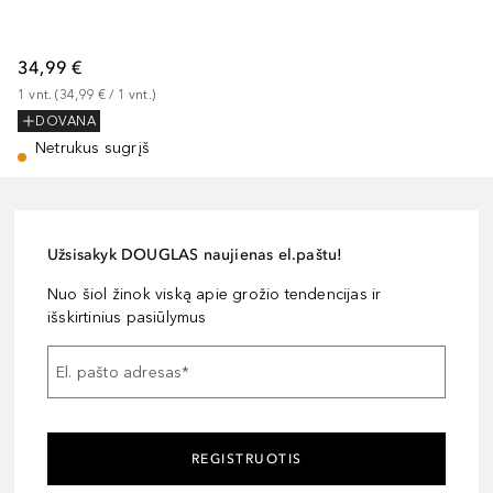
34,99 €
1
vnt.
 (
34,99 €
 / 
1
vnt.
)
DOVANA
Netrukus sugrįš
Užsisakyk DOUGLAS naujienas el.paštu!
Nuo šiol žinok viską apie grožio tendencijas ir
išskirtinius pasiūlymus
El. pašto adresas
*
REGISTRUOTIS