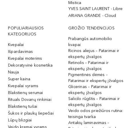
Mistica
YVES SAINT LAURENT - Libre
ARIANA GRANDE - Cloud
POPULIARIAUSIOS
GROŽIO TENDENCIJOS
KATEGORIJOS
Prabangūs automobilio
Kvepalai
kvapai
Ricinos aliejus – Patarimai ir
Išpardavimas
ekspertų įžvalgos
Kvepalai moterims
Retinolis – Patarimai ir
Dekoratyvinė kosmetika
ekspertų įžvalgos
Nauja
Pigmentinės dėmės –
Super kaina
Patarimai ir ekspertų įžvalgos
Kvepalai vyrams
Glicerinas – Patarimai ir
Blakstienų serumai
ekspertų įžvalgos
Salicilo rūgštis – Patarimai ir
Rituals Dovanų rinkiniai
ekspertų įžvalgos
Blakstienų tušai
Veido odos priežiūros rutina:
Šukos ir plaukų šepečiai
teisinga tvarka
Lūpų blizgiai
Antakių laminavimas –
Veido kremai vyrams