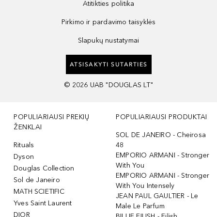
Atitikties politika
Pirkimo ir pardavimo taisyklės
Slapukų nustatymai
ATSISAKYTI SUTARTIES
©
2026
UAB "DOUGLAS LT"
POPULIARIAUSI PREKIŲ
POPULIARIAUSI PRODUKTAI
ŽENKLAI
SOL DE JANEIRO - Cheirosa
Rituals
48
EMPORIO ARMANI - Stronger
Dyson
With You
Douglas Collection
EMPORIO ARMANI - Stronger
Sol de Janeiro
With You Intensely
MATH SCIETIFIC
JEAN PAUL GAULTIER - Le
Yves Saint Laurent
Male Le Parfum
DIOR
BILLIE EILISH - Eilish