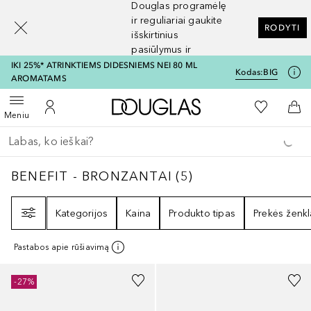
Douglas programėlę
[navigation.slideout.screenreader]
ir reguliariai gaukite
RODYTI
išskirtinius
pasiūlymus ir
nuolaidas
IKI 25%* ATRINKTIEMS DIDESNIEMS NEI 80 ML
Kodas:
BIG
AROMATAMS
Į Douglas pagrindinį pu
Į mano nor
Atidaryti meniu
Į mano paskyrą
Į kr
Meniu
Grįžk atgal
Vykdykite paiešką
BENEFIT - BRONZANTAI
5
REZULTATAI
BENEFIT - BRONZANTAI
(
5
)
Filtras
Kategorijos
Kaina
Produkto tipas
Prekės ženkl
Pastabos apie rūšiavimą
+
1
-27%