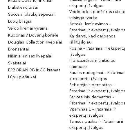
Rituals Dovanų rinkiniai
ekspertų įžvalgos
Blakstienų tušai
Veido odos priežiūros rutina:
Šukos ir plaukų šepečiai
teisinga tvarka
Lūpų blizgiai
Antakių laminavimas –
Veido kremai vyrams
Patarimai ir ekspertų įžvalgos
Kuponas / Dovanų kortelė
Ką daryti, kad garbanos
Douglas Collection Kvepalai
išliktų ilgiau
Rožinė – Patarimai ir ekspertų
Bronzantai
įžvalgos
Nišiniai unisex kvepalai
Prancūziškas manikiūras
Skaistalai
namuose
ERBORIAN BB ir CC kremas
Saulės nudegimai – Patarimai
Lūpų pieštukai
ir ekspertų įžvalgos
Seborėjinis dermatitas –
Patarimai ir ekspertų įžvalgos
Perioralinis dermatitas –
Patarimai ir ekspertų įžvalgos
Vitaminas E – Patarimai ir
ekspertų įžvalgos
Tamsūs paakiai – Patarimai ir
ekspertų įžvalgos