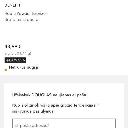
BENEFIT
Hoola Powder Bronzer
Bronzinanti pudra
43,99 €
8
g
 (
5,50 €
 / 
1
g
)
DOVANA
Netrukus sugrįš
Užsisakyk DOUGLAS naujienas el.paštu!
Nuo šiol žinok viską apie grožio tendencijas ir
išskirtinius pasiūlymus
El. pašto adresas
*