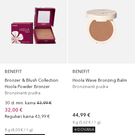
BENEFIT
BENEFIT
Bronzer & Blush Collection
Hoola Wave Bronzing Balm
Hoola Powder Bronzer
Bronzinanti pudra
Bronzinanti pudra
30 d. min. kaina
43,99 €
32,00 €
44,99 €
Reguliari kaina
43,99 €
8
g
 (
5,62 €
 / 
1
g
)
DOVANA
8
g
 (
4,00 €
 / 
1
g
)