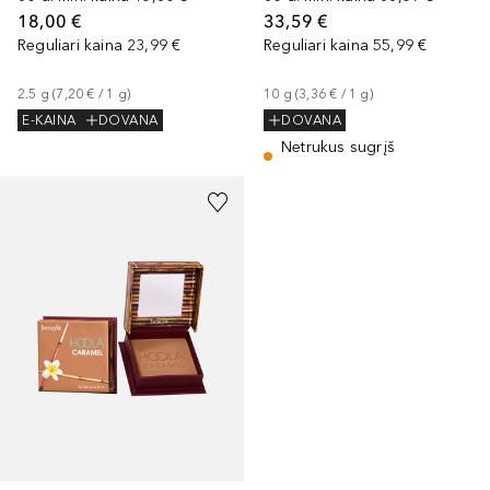
18,00 €
33,59 €
Reguliari kaina
23,99 €
Reguliari kaina
55,99 €
2.5
g
 (
7,20 €
 / 
1
g
)
10
g
 (
3,36 €
 / 
1
g
)
E-KAINA
DOVANA
DOVANA
Netrukus sugrįš