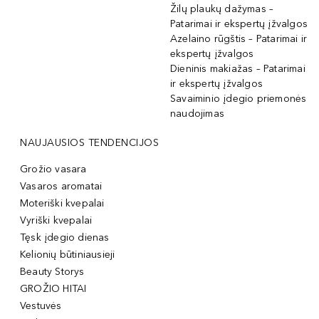
Žilų plaukų dažymas –
Patarimai ir ekspertų įžvalgos
Azelaino rūgštis – Patarimai ir
ekspertų įžvalgos
Dieninis makiažas – Patarimai
ir ekspertų įžvalgos
Savaiminio įdegio priemonės
naudojimas
NAUJAUSIOS TENDENCIJOS
Grožio vasara
Vasaros aromatai
Moteriški kvepalai
Vyriški kvepalai
Tęsk įdegio dienas
Kelionių būtiniausieji
Beauty Storys
GROŽIO HITAI
Vestuvės