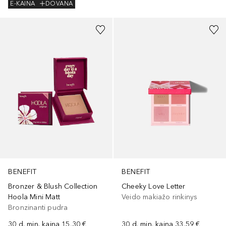
E-KAINA
DOVANA
BENEFIT
BENEFIT
Bronzer & Blush Collection
Cheeky Love Letter
Hoola Mini Matt
Veido makiažo rinkinys
Bronzinanti pudra
30 d. min. kaina
15,30 €
30 d. min. kaina
33,59 €