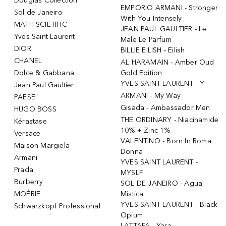
Douglas Collection
EMPORIO ARMANI - Stronger
Sol de Janeiro
With You Intensely
MATH SCIETIFIC
JEAN PAUL GAULTIER - Le
Yves Saint Laurent
Male Le Parfum
DIOR
BILLIE EILISH - Eilish
CHANEL
AL HARAMAIN - Amber Oud
Dolce & Gabbana
Gold Edition
YVES SAINT LAURENT - Y
Jean Paul Gaultier
ARMANI - My Way
PAESE
Gisada - Ambassador Men
HUGO BOSS
THE ORDINARY - Niacinamide
Kérastase
10% + Zinc 1%
Versace
VALENTINO - Born In Roma
Maison Margiela
Donna
Armani
YVES SAINT LAURENT -
Prada
MYSLF
Burberry
SOL DE JANEIRO - Agua
MOÉRIE
Mistica
YVES SAINT LAURENT - Black
Schwarzkopf Professional
Opium
LATTAFA - Yara