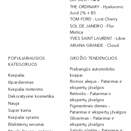
THE ORDINARY - Hyaluronic
Acid 2% + B5
TOM FORD - Lost Cherry
SOL DE JANEIRO - Flor
Mistica
YVES SAINT LAURENT - Libre
ARIANA GRANDE - Cloud
POPULIARIAUSIOS
GROŽIO TENDENCIJOS
KATEGORIJOS
Prabangūs automobilio
Kvepalai
kvapai
Ricinos aliejus – Patarimai ir
Išpardavimas
ekspertų įžvalgos
Kvepalai moterims
Retinolis – Patarimai ir
Dekoratyvinė kosmetika
ekspertų įžvalgos
Nauja
Pigmentinės dėmės –
Super kaina
Patarimai ir ekspertų įžvalgos
Kvepalai vyrams
Glicerinas – Patarimai ir
Blakstienų serumai
ekspertų įžvalgos
Salicilo rūgštis – Patarimai ir