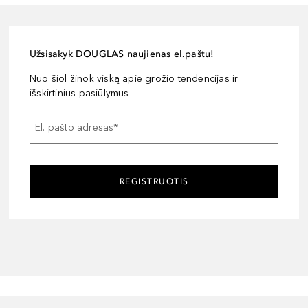
Užsisakyk DOUGLAS naujienas el.paštu!
Nuo šiol žinok viską apie grožio tendencijas ir
išskirtinius pasiūlymus
El. pašto adresas
*
REGISTRUOTIS