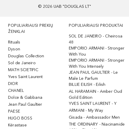
©
2026
UAB "DOUGLAS LT"
POPULIARIAUSI PREKIŲ
POPULIARIAUSI PRODUKTAI
ŽENKLAI
SOL DE JANEIRO - Cheirosa
Rituals
48
EMPORIO ARMANI - Stronger
Dyson
With You
Douglas Collection
EMPORIO ARMANI - Stronger
Sol de Janeiro
With You Intensely
MATH SCIETIFIC
JEAN PAUL GAULTIER - Le
Yves Saint Laurent
Male Le Parfum
DIOR
BILLIE EILISH - Eilish
CHANEL
AL HARAMAIN - Amber Oud
Dolce & Gabbana
Gold Edition
YVES SAINT LAURENT - Y
Jean Paul Gaultier
ARMANI - My Way
PAESE
Gisada - Ambassador Men
HUGO BOSS
THE ORDINARY - Niacinamide
Kérastase