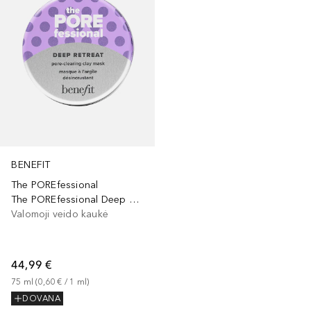
BENEFIT
The POREfessional
The POREfessional Deep Retreat Pore-Clearing Clay Mask
Valomoji veido kaukė
44,99 €
75
ml
 (
0,60 €
 / 
1
ml
)
DOVANA