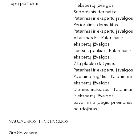
Lūpų pieštukai
ir ekspertų įžvalgos
Seborėjinis dermatitas –
Patarimai ir ekspertų įžvalgos
Perioralinis dermatitas –
Patarimai ir ekspertų įžvalgos
Vitaminas E – Patarimai ir
ekspertų įžvalgos
Tamsūs paakiai – Patarimai ir
ekspertų įžvalgos
Žilų plaukų dažymas –
Patarimai ir ekspertų įžvalgos
Azelaino rūgštis – Patarimai ir
ekspertų įžvalgos
Dieninis makiažas – Patarimai
ir ekspertų įžvalgos
Savaiminio įdegio priemonės
naudojimas
NAUJAUSIOS TENDENCIJOS
Grožio vasara