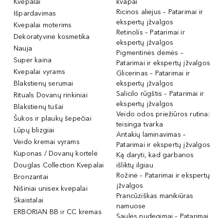
Kvepalai
kvapai
Ricinos aliejus – Patarimai ir
Išpardavimas
ekspertų įžvalgos
Kvepalai moterims
Retinolis – Patarimai ir
Dekoratyvinė kosmetika
ekspertų įžvalgos
Nauja
Pigmentinės dėmės –
Super kaina
Patarimai ir ekspertų įžvalgos
Kvepalai vyrams
Glicerinas – Patarimai ir
Blakstienų serumai
ekspertų įžvalgos
Salicilo rūgštis – Patarimai ir
Rituals Dovanų rinkiniai
ekspertų įžvalgos
Blakstienų tušai
Veido odos priežiūros rutina:
Šukos ir plaukų šepečiai
teisinga tvarka
Lūpų blizgiai
Antakių laminavimas –
Veido kremai vyrams
Patarimai ir ekspertų įžvalgos
Kuponas / Dovanų kortelė
Ką daryti, kad garbanos
Douglas Collection Kvepalai
išliktų ilgiau
Rožinė – Patarimai ir ekspertų
Bronzantai
įžvalgos
Nišiniai unisex kvepalai
Prancūziškas manikiūras
Skaistalai
namuose
ERBORIAN BB ir CC kremas
Saulės nudegimai – Patarimai