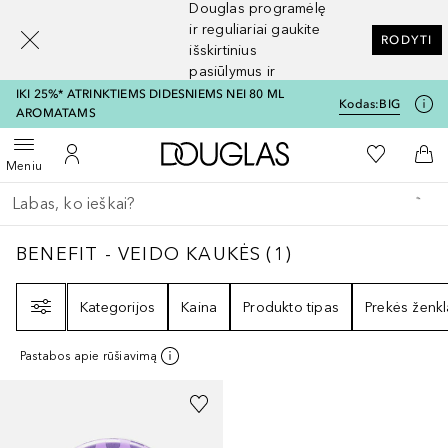
Douglas programėlę
[navigation.slideout.screenreader]
ir reguliariai gaukite
RODYTI
išskirtinius
pasiūlymus ir
nuolaidas
IKI 25%* ATRINKTIEMS DIDESNIEMS NEI 80 ML
Kodas:
BIG
AROMATAMS
Į Douglas pagrindinį pu
Į mano nor
Atidaryti meniu
Į mano paskyrą
Į kr
Meniu
Grįžk atgal
Vykdykite paiešką
BENEFIT - VEIDO KAUKĖS
1
REZULTATAI
BENEFIT - VEIDO KAUKĖS
(
1
)
Filtras
Kategorijos
Kaina
Produkto tipas
Prekės ženkl
Pastabos apie rūšiavimą