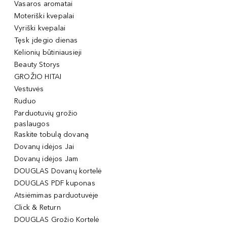
Vasaros aromatai
Moteriški kvepalai
Vyriški kvepalai
Tęsk įdegio dienas
Kelionių būtiniausieji
Beauty Storys
GROŽIO HITAI
Vestuvės
Ruduo
Parduotuvių grožio
paslaugos
Raskite tobulą dovaną
Dovanų idėjos Jai
Dovanų idėjos Jam
DOUGLAS Dovanų kortelė
DOUGLAS PDF kuponas
Atsiėmimas parduotuvėje
Click & Return
DOUGLAS Grožio Kortelė