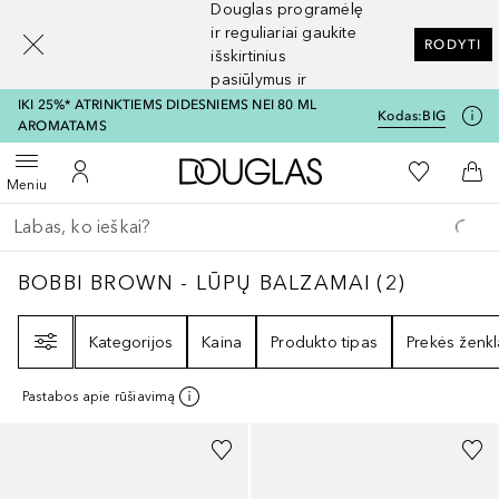
Douglas programėlę
[navigation.slideout.screenreader]
ir reguliariai gaukite
RODYTI
išskirtinius
pasiūlymus ir
nuolaidas
IKI 25%* ATRINKTIEMS DIDESNIEMS NEI 80 ML
Kodas:
BIG
AROMATAMS
Į Douglas pagrindinį pu
Į mano nor
Atidaryti meniu
Į mano paskyrą
Į kr
Meniu
Grįžk atgal
Vykdykite paiešką
BOBBI BROWN - LŪPŲ BALZAMAI
2
REZULTA
BOBBI BROWN - LŪPŲ BALZAMAI
(
2
)
Filtras
Kategorijos
Kaina
Produkto tipas
Prekės ženkl
Pastabos apie rūšiavimą
+
9