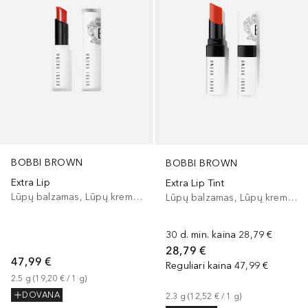
BOBBI BROWN
BOBBI BROWN
Extra Lip
Extra Lip Tint
Lūpų balzamas, Lūpų kremas
Lūpų balzamas, Lūpų kremas
30 d. min. kaina
28,79 €
28,79 €
47,99 €
Reguliari kaina
47,99 €
2.5
g
 (
19,20 €
 / 
1
g
)
DOVANA
2.3
g
 (
12,52 €
 / 
1
g
)