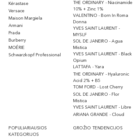
THE ORDINARY - Niacinamide
Kérastase
10% + Zinc 1%
Versace
VALENTINO - Born In Roma
Maison Margiela
Donna
Armani
YVES SAINT LAURENT -
Prada
MYSLF
Burberry
SOL DE JANEIRO - Agua
MOÉRIE
Mistica
YVES SAINT LAURENT - Black
Schwarzkopf Professional
Opium
LATTAFA - Yara
THE ORDINARY - Hyaluronic
Acid 2% + B5
TOM FORD - Lost Cherry
SOL DE JANEIRO - Flor
Mistica
YVES SAINT LAURENT - Libre
ARIANA GRANDE - Cloud
POPULIARIAUSIOS
GROŽIO TENDENCIJOS
KATEGORIJOS