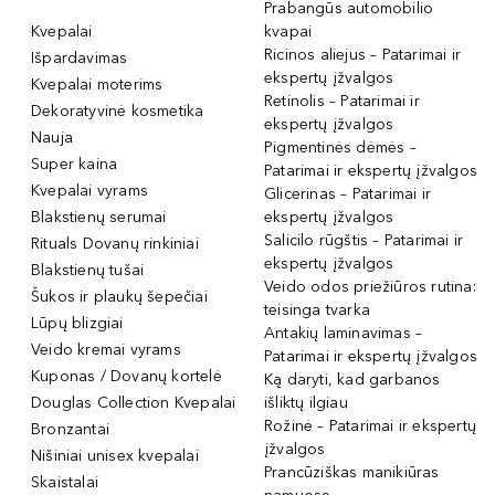
Prabangūs automobilio
Kvepalai
kvapai
Ricinos aliejus – Patarimai ir
Išpardavimas
ekspertų įžvalgos
Kvepalai moterims
Retinolis – Patarimai ir
Dekoratyvinė kosmetika
ekspertų įžvalgos
Nauja
Pigmentinės dėmės –
Super kaina
Patarimai ir ekspertų įžvalgos
Kvepalai vyrams
Glicerinas – Patarimai ir
Blakstienų serumai
ekspertų įžvalgos
Salicilo rūgštis – Patarimai ir
Rituals Dovanų rinkiniai
ekspertų įžvalgos
Blakstienų tušai
Veido odos priežiūros rutina:
Šukos ir plaukų šepečiai
teisinga tvarka
Lūpų blizgiai
Antakių laminavimas –
Veido kremai vyrams
Patarimai ir ekspertų įžvalgos
Kuponas / Dovanų kortelė
Ką daryti, kad garbanos
Douglas Collection Kvepalai
išliktų ilgiau
Rožinė – Patarimai ir ekspertų
Bronzantai
įžvalgos
Nišiniai unisex kvepalai
Prancūziškas manikiūras
Skaistalai