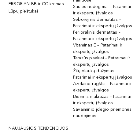
namuose
ERBORIAN BB ir CC kremas
Saulės nudegimai – Patarimai
Lūpų pieštukai
ir ekspertų įžvalgos
Seborėjinis dermatitas –
Patarimai ir ekspertų įžvalgos
Perioralinis dermatitas –
Patarimai ir ekspertų įžvalgos
Vitaminas E – Patarimai ir
ekspertų įžvalgos
Tamsūs paakiai – Patarimai ir
ekspertų įžvalgos
Žilų plaukų dažymas –
Patarimai ir ekspertų įžvalgos
Azelaino rūgštis – Patarimai ir
ekspertų įžvalgos
Dieninis makiažas – Patarimai
ir ekspertų įžvalgos
Savaiminio įdegio priemonės
naudojimas
NAUJAUSIOS TENDENCIJOS