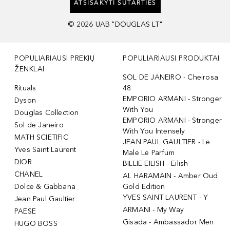
ATSISAKYTI SUTARTIES
©
2026
UAB "DOUGLAS LT"
POPULIARIAUSI PREKIŲ
POPULIARIAUSI PRODUKTAI
ŽENKLAI
SOL DE JANEIRO - Cheirosa
Rituals
48
EMPORIO ARMANI - Stronger
Dyson
With You
Douglas Collection
EMPORIO ARMANI - Stronger
Sol de Janeiro
With You Intensely
MATH SCIETIFIC
JEAN PAUL GAULTIER - Le
Yves Saint Laurent
Male Le Parfum
DIOR
BILLIE EILISH - Eilish
CHANEL
AL HARAMAIN - Amber Oud
Dolce & Gabbana
Gold Edition
YVES SAINT LAURENT - Y
Jean Paul Gaultier
ARMANI - My Way
PAESE
Gisada - Ambassador Men
HUGO BOSS