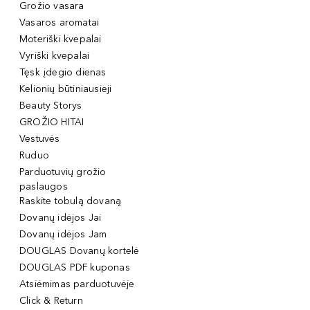
Grožio vasara
Vasaros aromatai
Moteriški kvepalai
Vyriški kvepalai
Tęsk įdegio dienas
Kelionių būtiniausieji
Beauty Storys
GROŽIO HITAI
Vestuvės
Ruduo
Parduotuvių grožio
paslaugos
Raskite tobulą dovaną
Dovanų idėjos Jai
Dovanų idėjos Jam
DOUGLAS Dovanų kortelė
DOUGLAS PDF kuponas
Atsiėmimas parduotuvėje
Click & Return