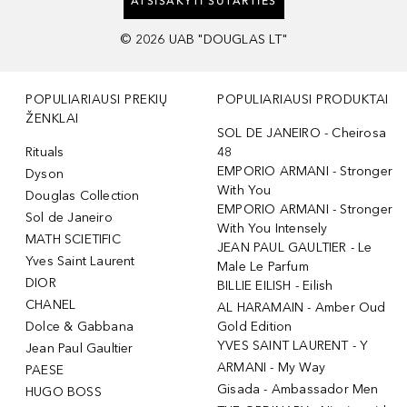
ATSISAKYTI SUTARTIES
©
2026
UAB "DOUGLAS LT"
POPULIARIAUSI PREKIŲ
POPULIARIAUSI PRODUKTAI
ŽENKLAI
SOL DE JANEIRO - Cheirosa
Rituals
48
EMPORIO ARMANI - Stronger
Dyson
With You
Douglas Collection
EMPORIO ARMANI - Stronger
Sol de Janeiro
With You Intensely
MATH SCIETIFIC
JEAN PAUL GAULTIER - Le
Yves Saint Laurent
Male Le Parfum
DIOR
BILLIE EILISH - Eilish
CHANEL
AL HARAMAIN - Amber Oud
Dolce & Gabbana
Gold Edition
YVES SAINT LAURENT - Y
Jean Paul Gaultier
ARMANI - My Way
PAESE
Gisada - Ambassador Men
HUGO BOSS