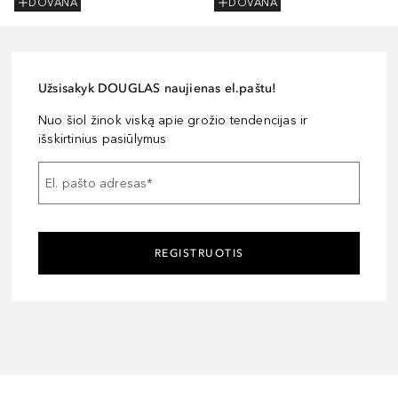
DOVANA
DOVANA
Užsisakyk DOUGLAS naujienas el.paštu!
Nuo šiol žinok viską apie grožio tendencijas ir
išskirtinius pasiūlymus
El. pašto adresas
*
REGISTRUOTIS