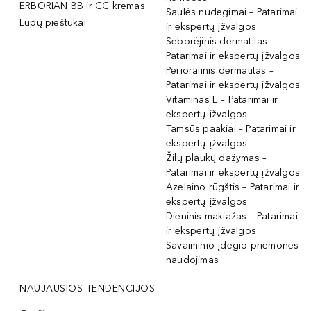
ERBORIAN BB ir CC kremas
Saulės nudegimai – Patarimai
Lūpų pieštukai
ir ekspertų įžvalgos
Seborėjinis dermatitas –
Patarimai ir ekspertų įžvalgos
Perioralinis dermatitas –
Patarimai ir ekspertų įžvalgos
Vitaminas E – Patarimai ir
ekspertų įžvalgos
Tamsūs paakiai – Patarimai ir
ekspertų įžvalgos
Žilų plaukų dažymas –
Patarimai ir ekspertų įžvalgos
Azelaino rūgštis – Patarimai ir
ekspertų įžvalgos
Dieninis makiažas – Patarimai
ir ekspertų įžvalgos
Savaiminio įdegio priemonės
naudojimas
NAUJAUSIOS TENDENCIJOS