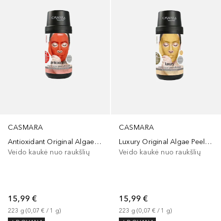
CASMARA
CASMARA
Antioxidant Original Algae Peel-Off Mask
Luxury Original Algae Peel-Off Mask
Veido kaukė nuo raukšlių
Veido kaukė nuo raukšlių
15,99 €
15,99 €
223
g
 (
0,07 €
 / 
1
g
)
223
g
 (
0,07 €
 / 
1
g
)