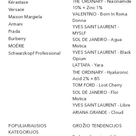
THE ORDINARY - Niacinamide
Kérastase
10% + Zinc 1%
Versace
VALENTINO - Born In Roma
Maison Margiela
Donna
Armani
YVES SAINT LAURENT -
Prada
MYSLF
Burberry
SOL DE JANEIRO - Agua
MOÉRIE
Mistica
YVES SAINT LAURENT - Black
Schwarzkopf Professional
Opium
LATTAFA - Yara
THE ORDINARY - Hyaluronic
Acid 2% + B5
TOM FORD - Lost Cherry
SOL DE JANEIRO - Flor
Mistica
YVES SAINT LAURENT - Libre
ARIANA GRANDE - Cloud
POPULIARIAUSIOS
GROŽIO TENDENCIJOS
KATEGORIJOS