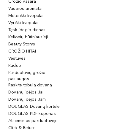
Grožio vasara
Vasaros aromatai
Moteriški kvepalai
Vyriški kvepalai
Tęsk įdegio dienas
Kelionių būtiniausieji
Beauty Storys
GROŽIO HITAI
Vestuvės
Ruduo
Parduotuvių grožio
paslaugos
Raskite tobulą dovaną
Dovanų idėjos Jai
Dovanų idėjos Jam
DOUGLAS Dovanų kortelė
DOUGLAS PDF kuponas
Atsiėmimas parduotuvėje
Click & Return