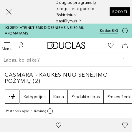
Douglas programėlę
[navigation.slideout.screenreader]
ir reguliariai gaukite
RODYTI
išskirtinius
pasiūlymus ir
nuolaidas
IKI 25%* ATRINKTIEMS DIDESNIEMS NEI 80 ML
Kodas:
BIG
AROMATAMS
Į Douglas pagrindinį pu
Į mano nor
Atidaryti meniu
Į mano paskyrą
Į kr
Meniu
Grįžk atgal
Vykdykite paiešką
CASMARA - KAUKĖS NUO SENĖJIMO POŽY
CASMARA - KAUKĖS NUO SENĖJIMO
POŽYMIŲ
(
2
)
Filtras
Kategorijos
Kaina
Produkto tipas
Prekės ženkl
Pastabos apie rūšiavimą