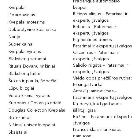
Prabangūs automobilio
Kvepalai
kvapai
Ricinos aliejus – Patarimai ir
Išpardavimas
ekspertų įžvalgos
Kvepalai moterims
Retinolis – Patarimai ir
Dekoratyvinė kosmetika
ekspertų įžvalgos
Nauja
Pigmentinės dėmės –
Super kaina
Patarimai ir ekspertų įžvalgos
Kvepalai vyrams
Glicerinas – Patarimai ir
Blakstienų serumai
ekspertų įžvalgos
Salicilo rūgštis – Patarimai ir
Rituals Dovanų rinkiniai
ekspertų įžvalgos
Blakstienų tušai
Veido odos priežiūros rutina:
Šukos ir plaukų šepečiai
teisinga tvarka
Lūpų blizgiai
Antakių laminavimas –
Veido kremai vyrams
Patarimai ir ekspertų įžvalgos
Kuponas / Dovanų kortelė
Ką daryti, kad garbanos
Douglas Collection Kvepalai
išliktų ilgiau
Rožinė – Patarimai ir ekspertų
Bronzantai
įžvalgos
Nišiniai unisex kvepalai
Prancūziškas manikiūras
Skaistalai
namuose