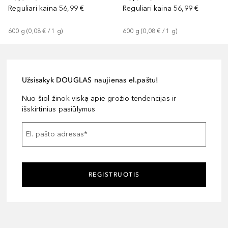
Reguliari kaina
56,99 €
Reguliari kaina
56,99 €
600
g
 (
0,08 €
 / 
1
g
)
600
g
 (
0,08 €
 / 
1
g
)
Užsisakyk DOUGLAS naujienas el.paštu!
Nuo šiol žinok viską apie grožio tendencijas ir
išskirtinius pasiūlymus
El. pašto adresas
*
REGISTRUOTIS