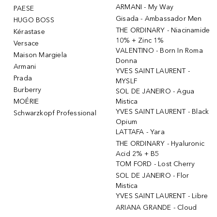
ARMANI - My Way
PAESE
Gisada - Ambassador Men
HUGO BOSS
THE ORDINARY - Niacinamide
Kérastase
10% + Zinc 1%
Versace
VALENTINO - Born In Roma
Maison Margiela
Donna
Armani
YVES SAINT LAURENT -
Prada
MYSLF
Burberry
SOL DE JANEIRO - Agua
MOÉRIE
Mistica
YVES SAINT LAURENT - Black
Schwarzkopf Professional
Opium
LATTAFA - Yara
THE ORDINARY - Hyaluronic
Acid 2% + B5
TOM FORD - Lost Cherry
SOL DE JANEIRO - Flor
Mistica
YVES SAINT LAURENT - Libre
ARIANA GRANDE - Cloud