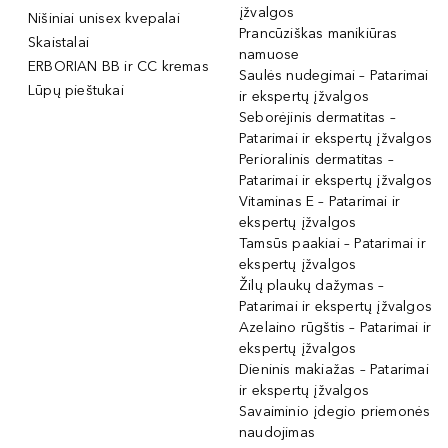
įžvalgos
Nišiniai unisex kvepalai
Prancūziškas manikiūras
Skaistalai
namuose
ERBORIAN BB ir CC kremas
Saulės nudegimai – Patarimai
Lūpų pieštukai
ir ekspertų įžvalgos
Seborėjinis dermatitas –
Patarimai ir ekspertų įžvalgos
Perioralinis dermatitas –
Patarimai ir ekspertų įžvalgos
Vitaminas E – Patarimai ir
ekspertų įžvalgos
Tamsūs paakiai – Patarimai ir
ekspertų įžvalgos
Žilų plaukų dažymas –
Patarimai ir ekspertų įžvalgos
Azelaino rūgštis – Patarimai ir
ekspertų įžvalgos
Dieninis makiažas – Patarimai
ir ekspertų įžvalgos
Savaiminio įdegio priemonės
naudojimas