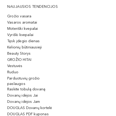
NAUJAUSIOS TENDENCIJOS
Grožio vasara
Vasaros aromatai
Moteriški kvepalai
Vyriški kvepalai
Tęsk įdegio dienas
Kelionių būtiniausieji
Beauty Storys
GROŽIO HITAI
Vestuvės
Ruduo
Parduotuvių grožio
paslaugos
Raskite tobulą dovaną
Dovanų idėjos Jai
Dovanų idėjos Jam
DOUGLAS Dovanų kortelė
DOUGLAS PDF kuponas