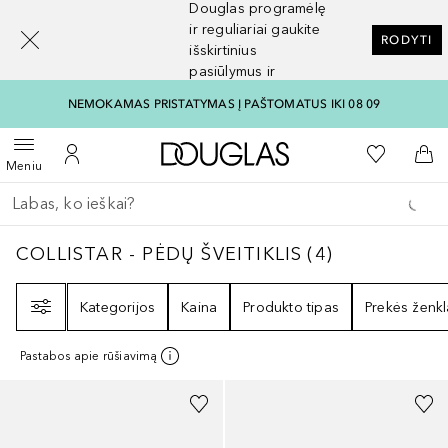
Douglas programėlę
[navigation.slideout.screenreader]
ir reguliariai gaukite
RODYTI
išskirtinius
pasiūlymus ir
nuolaidas
NEMOKAMAS PRISTATYMAS Į PAŠTOMATUS IKI 08 09
Į Douglas pagrindinį pu
Į mano nor
Atidaryti meniu
Į mano paskyrą
Į kr
Meniu
Grįžk atgal
Vykdykite paiešką
COLLISTAR - PĖDŲ ŠVEITIKLIS
4
REZULTATA
COLLISTAR - PĖDŲ ŠVEITIKLIS
(
4
)
Filtras
Kategorijos
Kaina
Produkto tipas
Prekės ženkl
Pastabos apie rūšiavimą