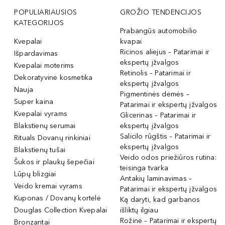
POPULIARIAUSIOS
GROŽIO TENDENCIJOS
KATEGORIJOS
Prabangūs automobilio
Kvepalai
kvapai
Ricinos aliejus – Patarimai ir
Išpardavimas
ekspertų įžvalgos
Kvepalai moterims
Retinolis – Patarimai ir
Dekoratyvinė kosmetika
ekspertų įžvalgos
Nauja
Pigmentinės dėmės –
Super kaina
Patarimai ir ekspertų įžvalgos
Kvepalai vyrams
Glicerinas – Patarimai ir
Blakstienų serumai
ekspertų įžvalgos
Salicilo rūgštis – Patarimai ir
Rituals Dovanų rinkiniai
ekspertų įžvalgos
Blakstienų tušai
Veido odos priežiūros rutina:
Šukos ir plaukų šepečiai
teisinga tvarka
Lūpų blizgiai
Antakių laminavimas –
Veido kremai vyrams
Patarimai ir ekspertų įžvalgos
Kuponas / Dovanų kortelė
Ką daryti, kad garbanos
Douglas Collection Kvepalai
išliktų ilgiau
Rožinė – Patarimai ir ekspertų
Bronzantai