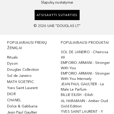
Slapukų nustatymai
ATSISAKYTI SUTARTIES
©
2026
UAB "DOUGLAS LT"
POPULIARIAUSI PREKIŲ
POPULIARIAUSI PRODUKTAI
ŽENKLAI
SOL DE JANEIRO - Cheirosa
Rituals
48
EMPORIO ARMANI - Stronger
Dyson
With You
Douglas Collection
EMPORIO ARMANI - Stronger
Sol de Janeiro
With You Intensely
MATH SCIETIFIC
JEAN PAUL GAULTIER - Le
Yves Saint Laurent
Male Le Parfum
DIOR
BILLIE EILISH - Eilish
CHANEL
AL HARAMAIN - Amber Oud
Dolce & Gabbana
Gold Edition
YVES SAINT LAURENT - Y
Jean Paul Gaultier