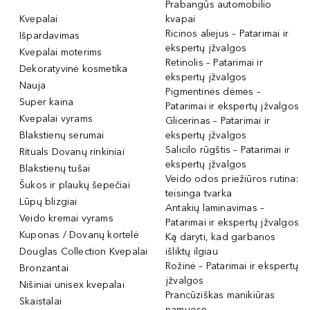
Prabangūs automobilio
Kvepalai
kvapai
Ricinos aliejus – Patarimai ir
Išpardavimas
ekspertų įžvalgos
Kvepalai moterims
Retinolis – Patarimai ir
Dekoratyvinė kosmetika
ekspertų įžvalgos
Nauja
Pigmentinės dėmės –
Super kaina
Patarimai ir ekspertų įžvalgos
Kvepalai vyrams
Glicerinas – Patarimai ir
Blakstienų serumai
ekspertų įžvalgos
Salicilo rūgštis – Patarimai ir
Rituals Dovanų rinkiniai
ekspertų įžvalgos
Blakstienų tušai
Veido odos priežiūros rutina:
Šukos ir plaukų šepečiai
teisinga tvarka
Lūpų blizgiai
Antakių laminavimas –
Veido kremai vyrams
Patarimai ir ekspertų įžvalgos
Kuponas / Dovanų kortelė
Ką daryti, kad garbanos
Douglas Collection Kvepalai
išliktų ilgiau
Rožinė – Patarimai ir ekspertų
Bronzantai
įžvalgos
Nišiniai unisex kvepalai
Prancūziškas manikiūras
Skaistalai
namuose