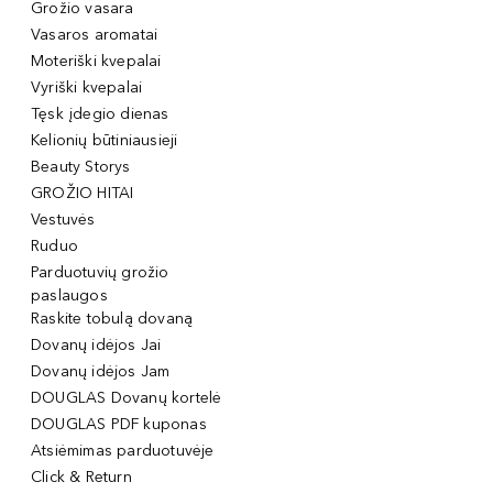
Grožio vasara
Vasaros aromatai
Moteriški kvepalai
Vyriški kvepalai
Tęsk įdegio dienas
Kelionių būtiniausieji
Beauty Storys
GROŽIO HITAI
Vestuvės
Ruduo
Parduotuvių grožio
paslaugos
Raskite tobulą dovaną
Dovanų idėjos Jai
Dovanų idėjos Jam
DOUGLAS Dovanų kortelė
DOUGLAS PDF kuponas
Atsiėmimas parduotuvėje
Click & Return