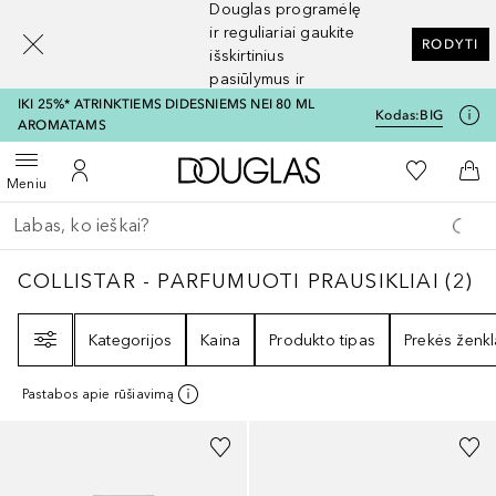
Douglas programėlę
[navigation.slideout.screenreader]
ir reguliariai gaukite
RODYTI
išskirtinius
pasiūlymus ir
nuolaidas
IKI 25%* ATRINKTIEMS DIDESNIEMS NEI 80 ML
Kodas:
BIG
AROMATAMS
Į Douglas pagrindinį pu
Į mano nor
Atidaryti meniu
Į mano paskyrą
Į kr
Meniu
Grįžk atgal
Vykdykite paiešką
COLLISTAR - PARFUMUOTI PRAUSIKLIAI
2
R
COLLISTAR - PARFUMUOTI PRAUSIKLIAI
(
2
)
Filtras
Kategorijos
Kaina
Produkto tipas
Prekės ženkl
Pastabos apie rūšiavimą