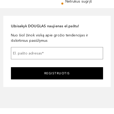
Netrukus sugrįš
Užsisakyk DOUGLAS naujienas el.paštu!
Nuo šiol žinok viską apie grožio tendencijas ir
išskirtinius pasiūlymus
El. pašto adresas
*
REGISTRUOTIS