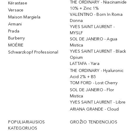
THE ORDINARY - Niacinamide
Kérastase
10% + Zinc 1%
Versace
VALENTINO - Born In Roma
Maison Margiela
Donna
Armani
YVES SAINT LAURENT -
Prada
MYSLF
Burberry
SOL DE JANEIRO - Agua
MOÉRIE
Mistica
YVES SAINT LAURENT - Black
Schwarzkopf Professional
Opium
LATTAFA - Yara
THE ORDINARY - Hyaluronic
Acid 2% + B5
TOM FORD - Lost Cherry
SOL DE JANEIRO - Flor
Mistica
YVES SAINT LAURENT - Libre
ARIANA GRANDE - Cloud
POPULIARIAUSIOS
GROŽIO TENDENCIJOS
KATEGORIJOS