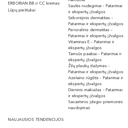
ERBORIAN BB ir CC kremas
Saulės nudegimai – Patarimai
Lūpų pieštukai
ir ekspertų įžvalgos
Seborėjinis dermatitas –
Patarimai ir ekspertų įžvalgos
Perioralinis dermatitas –
Patarimai ir ekspertų įžvalgos
Vitaminas E – Patarimai ir
ekspertų įžvalgos
Tamsūs paakiai – Patarimai ir
ekspertų įžvalgos
Žilų plaukų dažymas –
Patarimai ir ekspertų įžvalgos
Azelaino rūgštis – Patarimai ir
ekspertų įžvalgos
Dieninis makiažas – Patarimai
ir ekspertų įžvalgos
Savaiminio įdegio priemonės
naudojimas
NAUJAUSIOS TENDENCIJOS