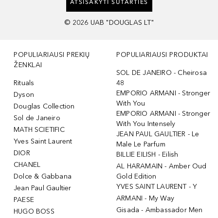
ATSISAKYTI SUTARTIES
©
2026
UAB "DOUGLAS LT"
POPULIARIAUSI PREKIŲ
POPULIARIAUSI PRODUKTAI
ŽENKLAI
SOL DE JANEIRO - Cheirosa
Rituals
48
EMPORIO ARMANI - Stronger
Dyson
With You
Douglas Collection
EMPORIO ARMANI - Stronger
Sol de Janeiro
With You Intensely
MATH SCIETIFIC
JEAN PAUL GAULTIER - Le
Yves Saint Laurent
Male Le Parfum
DIOR
BILLIE EILISH - Eilish
CHANEL
AL HARAMAIN - Amber Oud
Dolce & Gabbana
Gold Edition
YVES SAINT LAURENT - Y
Jean Paul Gaultier
ARMANI - My Way
PAESE
Gisada - Ambassador Men
HUGO BOSS