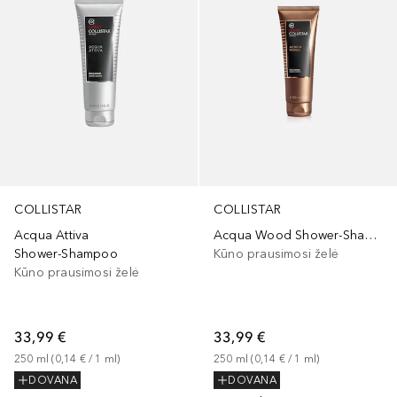
COLLISTAR
COLLISTAR
Acqua Attiva
Acqua Wood Shower-Shampoo
Shower-Shampoo
Kūno prausimosi želė
Kūno prausimosi želė
33,99 €
33,99 €
250
ml
 (
0,14 €
 / 
1
ml
)
250
ml
 (
0,14 €
 / 
1
ml
)
DOVANA
DOVANA