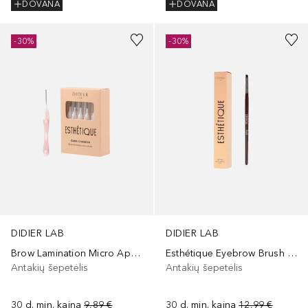
DOVANA
DOVANA
-30%
-30%
DIDIER LAB
DIDIER LAB
Brow Lamination Micro Applicators Estetique, Game Changer
Esthétique Eyebrow Brush Nr. 02
Antakių šepetėlis
Antakių šepetėlis
30 d. min. kaina
9,89 €
30 d. min. kaina
12,99 €