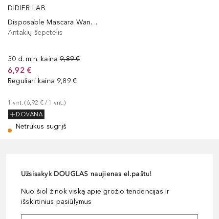
DIDIER LAB
Disposable Mascara Wands Esthétique
Antakių šepetėlis
30 d. min. kaina
9,89 €
6,92 €
Reguliari kaina
9,89 €
1
vnt.
 (
6,92 €
 / 
1
vnt.
)
DOVANA
Netrukus sugrįš
Užsisakyk DOUGLAS naujienas el.paštu!
Nuo šiol žinok viską apie grožio tendencijas ir
išskirtinius pasiūlymus