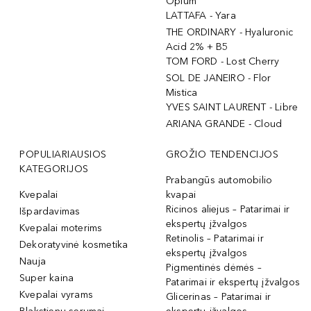
Opium
LATTAFA - Yara
THE ORDINARY - Hyaluronic
Acid 2% + B5
TOM FORD - Lost Cherry
SOL DE JANEIRO - Flor
Mistica
YVES SAINT LAURENT - Libre
ARIANA GRANDE - Cloud
POPULIARIAUSIOS
GROŽIO TENDENCIJOS
KATEGORIJOS
Prabangūs automobilio
Kvepalai
kvapai
Ricinos aliejus – Patarimai ir
Išpardavimas
ekspertų įžvalgos
Kvepalai moterims
Retinolis – Patarimai ir
Dekoratyvinė kosmetika
ekspertų įžvalgos
Nauja
Pigmentinės dėmės –
Super kaina
Patarimai ir ekspertų įžvalgos
Kvepalai vyrams
Glicerinas – Patarimai ir