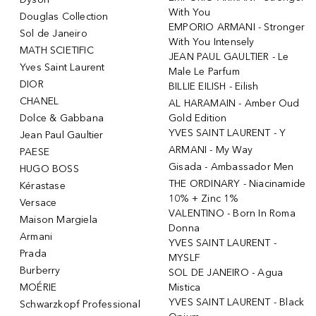
With You
Douglas Collection
EMPORIO ARMANI - Stronger
Sol de Janeiro
With You Intensely
MATH SCIETIFIC
JEAN PAUL GAULTIER - Le
Yves Saint Laurent
Male Le Parfum
DIOR
BILLIE EILISH - Eilish
CHANEL
AL HARAMAIN - Amber Oud
Dolce & Gabbana
Gold Edition
YVES SAINT LAURENT - Y
Jean Paul Gaultier
ARMANI - My Way
PAESE
Gisada - Ambassador Men
HUGO BOSS
THE ORDINARY - Niacinamide
Kérastase
10% + Zinc 1%
Versace
VALENTINO - Born In Roma
Maison Margiela
Donna
Armani
YVES SAINT LAURENT -
Prada
MYSLF
Burberry
SOL DE JANEIRO - Agua
MOÉRIE
Mistica
YVES SAINT LAURENT - Black
Schwarzkopf Professional