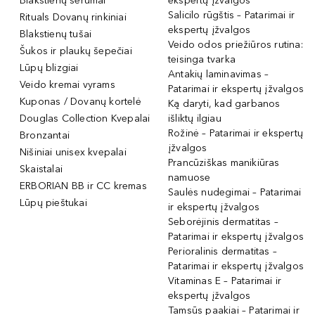
Blakstienų serumai
ekspertų įžvalgos
Salicilo rūgštis – Patarimai ir
Rituals Dovanų rinkiniai
ekspertų įžvalgos
Blakstienų tušai
Veido odos priežiūros rutina:
Šukos ir plaukų šepečiai
teisinga tvarka
Lūpų blizgiai
Antakių laminavimas –
Veido kremai vyrams
Patarimai ir ekspertų įžvalgos
Kuponas / Dovanų kortelė
Ką daryti, kad garbanos
Douglas Collection Kvepalai
išliktų ilgiau
Rožinė – Patarimai ir ekspertų
Bronzantai
įžvalgos
Nišiniai unisex kvepalai
Prancūziškas manikiūras
Skaistalai
namuose
ERBORIAN BB ir CC kremas
Saulės nudegimai – Patarimai
Lūpų pieštukai
ir ekspertų įžvalgos
Seborėjinis dermatitas –
Patarimai ir ekspertų įžvalgos
Perioralinis dermatitas –
Patarimai ir ekspertų įžvalgos
Vitaminas E – Patarimai ir
ekspertų įžvalgos
Tamsūs paakiai – Patarimai ir