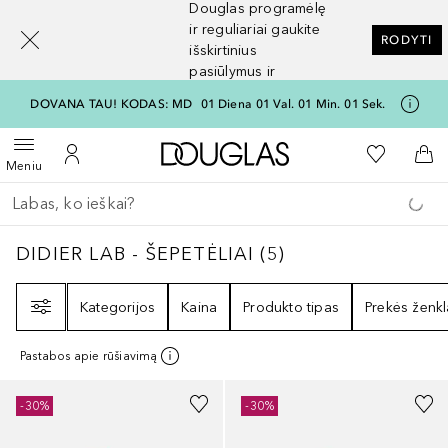
Douglas programėlę
[navigation.slideout.screenreader]
ir reguliariai gaukite
RODYTI
išskirtinius
pasiūlymus ir
nuolaidas
DOVANA TAU! KODAS: MD
01
Diena
01
Val.
01
Min.
01
Sek.
Į Douglas pagrindinį pu
Į mano nor
Atidaryti meniu
Į mano paskyrą
Į kr
Meniu
Grįžk atgal
Vykdykite paiešką
DIDIER LAB - ŠEPETĖLIAI
5
REZULTATAI
DIDIER LAB - ŠEPETĖLIAI
(
5
)
Filtras
Kategorijos
Kaina
Produkto tipas
Prekės ženkl
Pastabos apie rūšiavimą
-30%
-30%