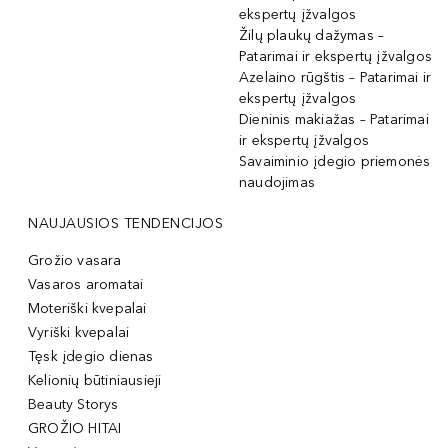
ekspertų įžvalgos
Žilų plaukų dažymas –
Patarimai ir ekspertų įžvalgos
Azelaino rūgštis – Patarimai ir
ekspertų įžvalgos
Dieninis makiažas – Patarimai
ir ekspertų įžvalgos
Savaiminio įdegio priemonės
naudojimas
NAUJAUSIOS TENDENCIJOS
Grožio vasara
Vasaros aromatai
Moteriški kvepalai
Vyriški kvepalai
Tęsk įdegio dienas
Kelionių būtiniausieji
Beauty Storys
GROŽIO HITAI