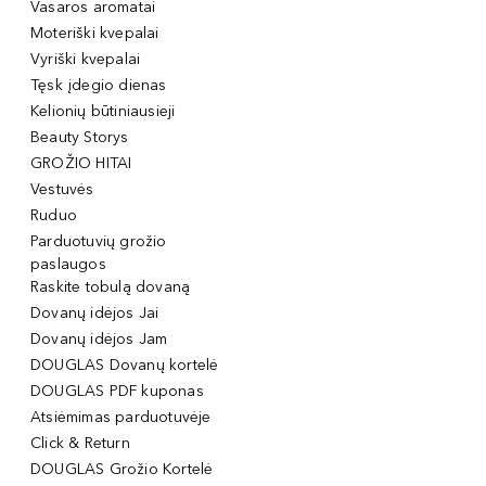
Vasaros aromatai
Moteriški kvepalai
Vyriški kvepalai
Tęsk įdegio dienas
Kelionių būtiniausieji
Beauty Storys
GROŽIO HITAI
Vestuvės
Ruduo
Parduotuvių grožio
paslaugos
Raskite tobulą dovaną
Dovanų idėjos Jai
Dovanų idėjos Jam
DOUGLAS Dovanų kortelė
DOUGLAS PDF kuponas
Atsiėmimas parduotuvėje
Click & Return
DOUGLAS Grožio Kortelė