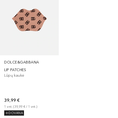
DOLCE&GABBANA
LIP PATCHES
Lūpų kaukė
39,99 €
1
vnt.
 (
39,99 €
 / 
1
vnt.
)
DOVANA