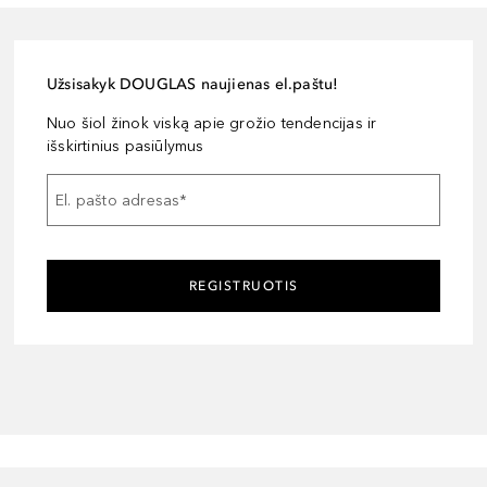
Užsisakyk DOUGLAS naujienas el.paštu!
Nuo šiol žinok viską apie grožio tendencijas ir
išskirtinius pasiūlymus
El. pašto adresas
*
REGISTRUOTIS