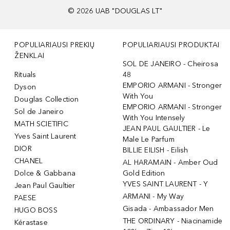
©
2026
UAB "DOUGLAS LT"
POPULIARIAUSI PREKIŲ
POPULIARIAUSI PRODUKTAI
ŽENKLAI
SOL DE JANEIRO - Cheirosa
Rituals
48
EMPORIO ARMANI - Stronger
Dyson
With You
Douglas Collection
EMPORIO ARMANI - Stronger
Sol de Janeiro
With You Intensely
MATH SCIETIFIC
JEAN PAUL GAULTIER - Le
Yves Saint Laurent
Male Le Parfum
DIOR
BILLIE EILISH - Eilish
CHANEL
AL HARAMAIN - Amber Oud
Dolce & Gabbana
Gold Edition
YVES SAINT LAURENT - Y
Jean Paul Gaultier
ARMANI - My Way
PAESE
Gisada - Ambassador Men
HUGO BOSS
THE ORDINARY - Niacinamide
Kérastase