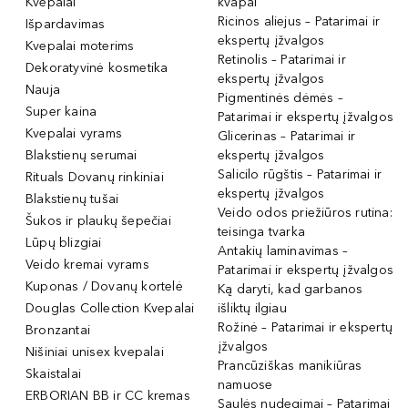
Kvepalai
kvapai
Ricinos aliejus – Patarimai ir
Išpardavimas
ekspertų įžvalgos
Kvepalai moterims
Retinolis – Patarimai ir
Dekoratyvinė kosmetika
ekspertų įžvalgos
Nauja
Pigmentinės dėmės –
Super kaina
Patarimai ir ekspertų įžvalgos
Kvepalai vyrams
Glicerinas – Patarimai ir
Blakstienų serumai
ekspertų įžvalgos
Salicilo rūgštis – Patarimai ir
Rituals Dovanų rinkiniai
ekspertų įžvalgos
Blakstienų tušai
Veido odos priežiūros rutina:
Šukos ir plaukų šepečiai
teisinga tvarka
Lūpų blizgiai
Antakių laminavimas –
Veido kremai vyrams
Patarimai ir ekspertų įžvalgos
Kuponas / Dovanų kortelė
Ką daryti, kad garbanos
Douglas Collection Kvepalai
išliktų ilgiau
Rožinė – Patarimai ir ekspertų
Bronzantai
įžvalgos
Nišiniai unisex kvepalai
Prancūziškas manikiūras
Skaistalai
namuose
ERBORIAN BB ir CC kremas
Saulės nudegimai – Patarimai