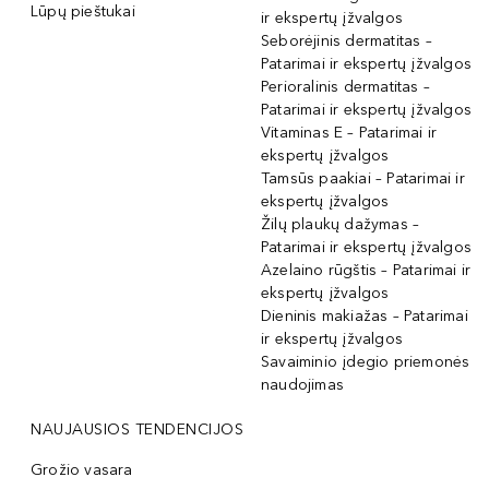
Lūpų pieštukai
ir ekspertų įžvalgos
Seborėjinis dermatitas –
Patarimai ir ekspertų įžvalgos
Perioralinis dermatitas –
Patarimai ir ekspertų įžvalgos
Vitaminas E – Patarimai ir
ekspertų įžvalgos
Tamsūs paakiai – Patarimai ir
ekspertų įžvalgos
Žilų plaukų dažymas –
Patarimai ir ekspertų įžvalgos
Azelaino rūgštis – Patarimai ir
ekspertų įžvalgos
Dieninis makiažas – Patarimai
ir ekspertų įžvalgos
Savaiminio įdegio priemonės
naudojimas
NAUJAUSIOS TENDENCIJOS
Grožio vasara