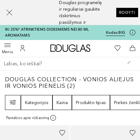
Douglas programėlę
[navigation.slideout.screenreader]
ir reguliariai gaukite
RODYTI
išskirtinius
pasiūlymus ir
nuolaidas
IKI 25%* ATRINKTIEMS DIDESNIEMS NEI 80 ML
Kodas:
BIG
AROMATAMS
Į Douglas pagrindinį pu
Į mano nor
Atidaryti meniu
Į mano paskyrą
Į kr
Meniu
Grįžk atgal
Vykdykite paiešką
DOUGLAS COLLECTION - VONIOS ALIEJUS 
DOUGLAS COLLECTION - VONIOS ALIEJUS
IR VONIOS PIENELIS
(
2
)
Filtras
Kategorijos
Kaina
Produkto tipas
Prekės ženkl
Pastabos apie rūšiavimą