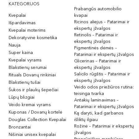
KATEGORIJOS
Prabangūs automobilio
Kvepalai
kvapai
Ricinos aliejus – Patarimai ir
Išpardavimas
ekspertų įžvalgos
Kvepalai moterims
Retinolis – Patarimai ir
Dekoratyvinė kosmetika
ekspertų įžvalgos
Nauja
Pigmentinės dėmės –
Super kaina
Patarimai ir ekspertų įžvalgos
Kvepalai vyrams
Glicerinas – Patarimai ir
Blakstienų serumai
ekspertų įžvalgos
Salicilo rūgštis – Patarimai ir
Rituals Dovanų rinkiniai
ekspertų įžvalgos
Blakstienų tušai
Veido odos priežiūros rutina:
Šukos ir plaukų šepečiai
teisinga tvarka
Lūpų blizgiai
Antakių laminavimas –
Veido kremai vyrams
Patarimai ir ekspertų įžvalgos
Kuponas / Dovanų kortelė
Ką daryti, kad garbanos
Douglas Collection Kvepalai
išliktų ilgiau
Rožinė – Patarimai ir ekspertų
Bronzantai
įžvalgos
Nišiniai unisex kvepalai