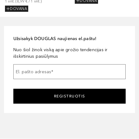
DOVANA
1
vnt.
 (
8,99 €
 / 
1
vnt.
)
DOVANA
Užsisakyk DOUGLAS naujienas el.paštu!
Nuo šiol žinok viską apie grožio tendencijas ir
išskirtinius pasiūlymus
El. pašto adresas
*
REGISTRUOTIS