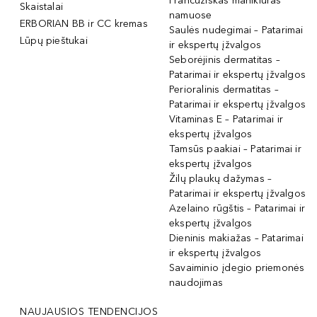
Prancūziškas manikiūras
Skaistalai
namuose
ERBORIAN BB ir CC kremas
Saulės nudegimai – Patarimai
Lūpų pieštukai
ir ekspertų įžvalgos
Seborėjinis dermatitas –
Patarimai ir ekspertų įžvalgos
Perioralinis dermatitas –
Patarimai ir ekspertų įžvalgos
Vitaminas E – Patarimai ir
ekspertų įžvalgos
Tamsūs paakiai – Patarimai ir
ekspertų įžvalgos
Žilų plaukų dažymas –
Patarimai ir ekspertų įžvalgos
Azelaino rūgštis – Patarimai ir
ekspertų įžvalgos
Dieninis makiažas – Patarimai
ir ekspertų įžvalgos
Savaiminio įdegio priemonės
naudojimas
NAUJAUSIOS TENDENCIJOS