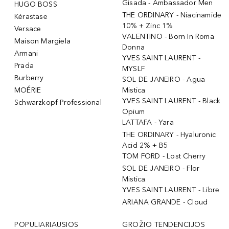
Gisada - Ambassador Men
HUGO BOSS
THE ORDINARY - Niacinamide
Kérastase
10% + Zinc 1%
Versace
VALENTINO - Born In Roma
Maison Margiela
Donna
Armani
YVES SAINT LAURENT -
Prada
MYSLF
Burberry
SOL DE JANEIRO - Agua
MOÉRIE
Mistica
YVES SAINT LAURENT - Black
Schwarzkopf Professional
Opium
LATTAFA - Yara
THE ORDINARY - Hyaluronic
Acid 2% + B5
TOM FORD - Lost Cherry
SOL DE JANEIRO - Flor
Mistica
YVES SAINT LAURENT - Libre
ARIANA GRANDE - Cloud
POPULIARIAUSIOS
GROŽIO TENDENCIJOS