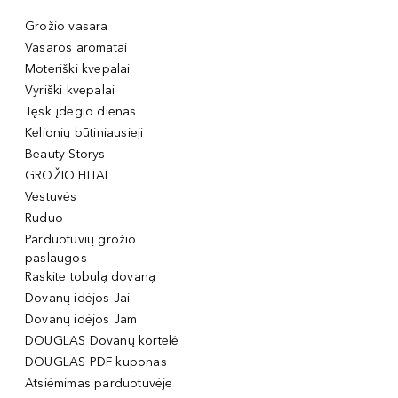
Grožio vasara
Vasaros aromatai
Moteriški kvepalai
Vyriški kvepalai
Tęsk įdegio dienas
Kelionių būtiniausieji
Beauty Storys
GROŽIO HITAI
Vestuvės
Ruduo
Parduotuvių grožio
paslaugos
Raskite tobulą dovaną
Dovanų idėjos Jai
Dovanų idėjos Jam
DOUGLAS Dovanų kortelė
DOUGLAS PDF kuponas
Atsiėmimas parduotuvėje