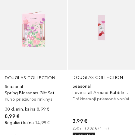
DOUGLAS COLLECTION
DOUGLAS COLLECTION
Seasonal
Seasonal
Love is all Around Bubble Bath
Spring Blossoms Gift Set
Drėkinamoji priemonė voniai
Kūno priežiūros rinkinys
30 d. min. kaina
8,99 €
8,99 €
3,99 €
Reguliari kaina
14,99 €
250
ml
 (
0,02 €
 / 
1
ml
)