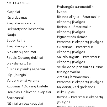
KATEGORIJOS
Prabangūs automobilio
Kvepalai
kvapai
Ricinos aliejus – Patarimai ir
Išpardavimas
ekspertų įžvalgos
Kvepalai moterims
Retinolis – Patarimai ir
Dekoratyvinė kosmetika
ekspertų įžvalgos
Nauja
Pigmentinės dėmės –
Super kaina
Patarimai ir ekspertų įžvalgos
Kvepalai vyrams
Glicerinas – Patarimai ir
Blakstienų serumai
ekspertų įžvalgos
Salicilo rūgštis – Patarimai ir
Rituals Dovanų rinkiniai
ekspertų įžvalgos
Blakstienų tušai
Veido odos priežiūros rutina:
Šukos ir plaukų šepečiai
teisinga tvarka
Lūpų blizgiai
Antakių laminavimas –
Veido kremai vyrams
Patarimai ir ekspertų įžvalgos
Kuponas / Dovanų kortelė
Ką daryti, kad garbanos
Douglas Collection Kvepalai
išliktų ilgiau
Rožinė – Patarimai ir ekspertų
Bronzantai
įžvalgos
Nišiniai unisex kvepalai