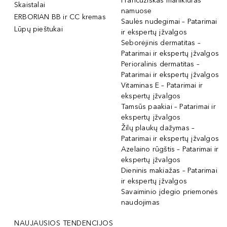
Prancūziškas manikiūras
Skaistalai
namuose
ERBORIAN BB ir CC kremas
Saulės nudegimai – Patarimai
Lūpų pieštukai
ir ekspertų įžvalgos
Seborėjinis dermatitas –
Patarimai ir ekspertų įžvalgos
Perioralinis dermatitas –
Patarimai ir ekspertų įžvalgos
Vitaminas E – Patarimai ir
ekspertų įžvalgos
Tamsūs paakiai – Patarimai ir
ekspertų įžvalgos
Žilų plaukų dažymas –
Patarimai ir ekspertų įžvalgos
Azelaino rūgštis – Patarimai ir
ekspertų įžvalgos
Dieninis makiažas – Patarimai
ir ekspertų įžvalgos
Savaiminio įdegio priemonės
naudojimas
NAUJAUSIOS TENDENCIJOS