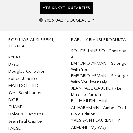
ATSISAKYTI SUTARTIES
©
2026
UAB "DOUGLAS LT"
POPULIARIAUSI PREKIŲ
POPULIARIAUSI PRODUKTAI
ŽENKLAI
SOL DE JANEIRO - Cheirosa
Rituals
48
EMPORIO ARMANI - Stronger
Dyson
With You
Douglas Collection
EMPORIO ARMANI - Stronger
Sol de Janeiro
With You Intensely
MATH SCIETIFIC
JEAN PAUL GAULTIER - Le
Yves Saint Laurent
Male Le Parfum
DIOR
BILLIE EILISH - Eilish
CHANEL
AL HARAMAIN - Amber Oud
Dolce & Gabbana
Gold Edition
YVES SAINT LAURENT - Y
Jean Paul Gaultier
ARMANI - My Way
PAESE