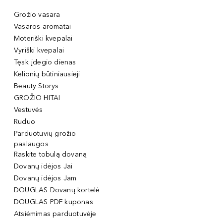
Grožio vasara
Vasaros aromatai
Moteriški kvepalai
Vyriški kvepalai
Tęsk įdegio dienas
Kelionių būtiniausieji
Beauty Storys
GROŽIO HITAI
Vestuvės
Ruduo
Parduotuvių grožio
paslaugos
Raskite tobulą dovaną
Dovanų idėjos Jai
Dovanų idėjos Jam
DOUGLAS Dovanų kortelė
DOUGLAS PDF kuponas
Atsiėmimas parduotuvėje