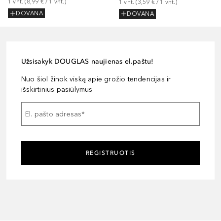
1
vnt.
 (
8,99 €
 / 
1
vnt.
)
1
vnt.
 (
3,59 €
 / 
1
vnt.
)
DOVANA
DOVANA
Užsisakyk DOUGLAS naujienas el.paštu!
Nuo šiol žinok viską apie grožio tendencijas ir
išskirtinius pasiūlymus
El. pašto adresas
*
REGISTRUOTIS