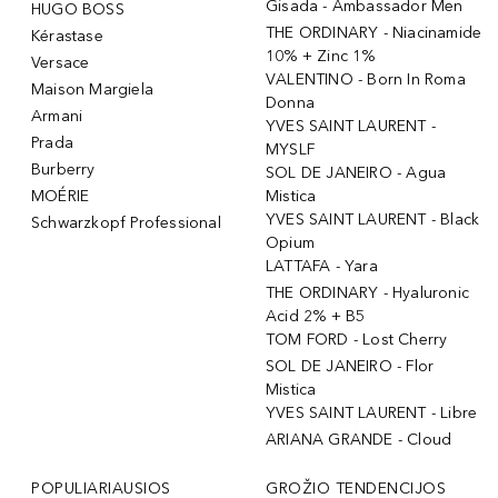
Gisada - Ambassador Men
HUGO BOSS
THE ORDINARY - Niacinamide
Kérastase
10% + Zinc 1%
Versace
VALENTINO - Born In Roma
Maison Margiela
Donna
Armani
YVES SAINT LAURENT -
Prada
MYSLF
Burberry
SOL DE JANEIRO - Agua
MOÉRIE
Mistica
YVES SAINT LAURENT - Black
Schwarzkopf Professional
Opium
LATTAFA - Yara
THE ORDINARY - Hyaluronic
Acid 2% + B5
TOM FORD - Lost Cherry
SOL DE JANEIRO - Flor
Mistica
YVES SAINT LAURENT - Libre
ARIANA GRANDE - Cloud
POPULIARIAUSIOS
GROŽIO TENDENCIJOS