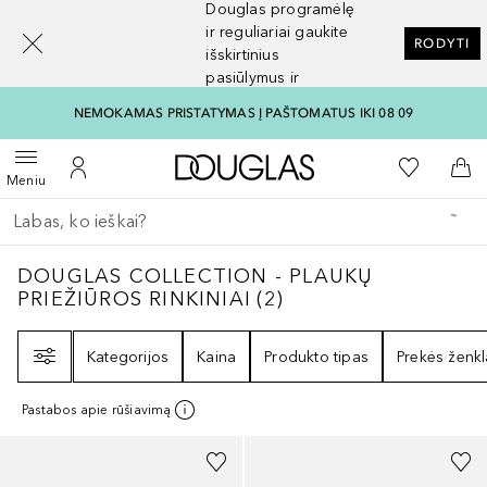
Douglas programėlę
[navigation.slideout.screenreader]
ir reguliariai gaukite
RODYTI
išskirtinius
pasiūlymus ir
nuolaidas
NEMOKAMAS PRISTATYMAS Į PAŠTOMATUS IKI 08 09
Į Douglas pagrindinį pu
Į mano nor
Atidaryti meniu
Į mano paskyrą
Į kr
Meniu
Grįžk atgal
Vykdykite paiešką
DOUGLAS COLLECTION - PLAUKŲ PRIEŽIŪ
DOUGLAS COLLECTION - PLAUKŲ
PRIEŽIŪROS RINKINIAI
(
2
)
Filtras
Kategorijos
Kaina
Produkto tipas
Prekės ženkl
Pastabos apie rūšiavimą