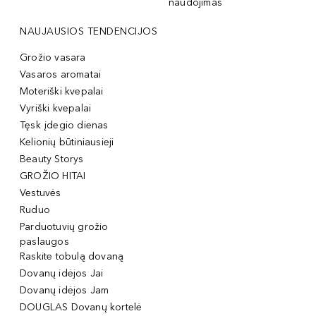
naudojimas
NAUJAUSIOS TENDENCIJOS
Grožio vasara
Vasaros aromatai
Moteriški kvepalai
Vyriški kvepalai
Tęsk įdegio dienas
Kelionių būtiniausieji
Beauty Storys
GROŽIO HITAI
Vestuvės
Ruduo
Parduotuvių grožio
paslaugos
Raskite tobulą dovaną
Dovanų idėjos Jai
Dovanų idėjos Jam
DOUGLAS Dovanų kortelė