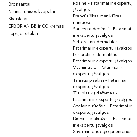
Rožinė – Patarimai ir ekspertų
Bronzantai
įžvalgos
Nišiniai unisex kvepalai
Prancūziškas manikiūras
Skaistalai
namuose
ERBORIAN BB ir CC kremas
Saulės nudegimai – Patarimai
Lūpų pieštukai
ir ekspertų įžvalgos
Seborėjinis dermatitas –
Patarimai ir ekspertų įžvalgos
Perioralinis dermatitas –
Patarimai ir ekspertų įžvalgos
Vitaminas E – Patarimai ir
ekspertų įžvalgos
Tamsūs paakiai – Patarimai ir
ekspertų įžvalgos
Žilų plaukų dažymas –
Patarimai ir ekspertų įžvalgos
Azelaino rūgštis – Patarimai ir
ekspertų įžvalgos
Dieninis makiažas – Patarimai
ir ekspertų įžvalgos
Savaiminio įdegio priemonės