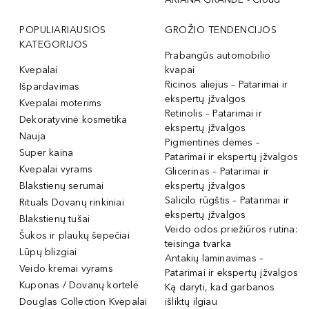
POPULIARIAUSIOS
GROŽIO TENDENCIJOS
KATEGORIJOS
Prabangūs automobilio
Kvepalai
kvapai
Ricinos aliejus – Patarimai ir
Išpardavimas
ekspertų įžvalgos
Kvepalai moterims
Retinolis – Patarimai ir
Dekoratyvinė kosmetika
ekspertų įžvalgos
Nauja
Pigmentinės dėmės –
Super kaina
Patarimai ir ekspertų įžvalgos
Kvepalai vyrams
Glicerinas – Patarimai ir
Blakstienų serumai
ekspertų įžvalgos
Salicilo rūgštis – Patarimai ir
Rituals Dovanų rinkiniai
ekspertų įžvalgos
Blakstienų tušai
Veido odos priežiūros rutina:
Šukos ir plaukų šepečiai
teisinga tvarka
Lūpų blizgiai
Antakių laminavimas –
Veido kremai vyrams
Patarimai ir ekspertų įžvalgos
Kuponas / Dovanų kortelė
Ką daryti, kad garbanos
Douglas Collection Kvepalai
išliktų ilgiau