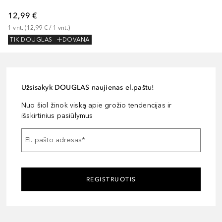
12,99 €
1
vnt.
 (
12,99 €
 / 
1
vnt.
)
TIK DOUGLAS
DOVANA
Užsisakyk DOUGLAS naujienas el.paštu!
Nuo šiol žinok viską apie grožio tendencijas ir
išskirtinius pasiūlymus
El. pašto adresas
*
REGISTRUOTIS