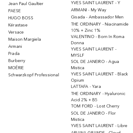
YVES SAINT LAURENT - Y
Jean Paul Gaultier
ARMANI - My Way
PAESE
Gisada - Ambassador Men
HUGO BOSS
THE ORDINARY - Niacinamide
Kérastase
10% + Zinc 1%
Versace
VALENTINO - Born In Roma
Maison Margiela
Donna
Armani
YVES SAINT LAURENT -
Prada
MYSLF
Burberry
SOL DE JANEIRO - Agua
MOÉRIE
Mistica
YVES SAINT LAURENT - Black
Schwarzkopf Professional
Opium
LATTAFA - Yara
THE ORDINARY - Hyaluronic
Acid 2% + B5
TOM FORD - Lost Cherry
SOL DE JANEIRO - Flor
Mistica
YVES SAINT LAURENT - Libre
ARIANA GRANDE - Cloud