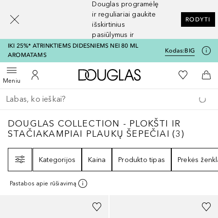
Douglas programėlę
[navigation.slideout.screenreader]
ir reguliariai gaukite
RODYTI
išskirtinius
pasiūlymus ir
nuolaidas
IKI 25%* ATRINKTIEMS DIDESNIEMS NEI 80 ML
Kodas:
BIG
AROMATAMS
Į Douglas pagrindinį pu
Į mano nor
Atidaryti meniu
Į mano paskyrą
Į kr
Meniu
Grįžk atgal
Vykdykite paiešką
DOUGLAS COLLECTION - PLOKŠTI IR STAČ
DOUGLAS COLLECTION - PLOKŠTI IR
STAČIAKAMPIAI PLAUKŲ ŠEPEČIAI
(
3
)
Filtras
Kategorijos
Kaina
Produkto tipas
Prekės ženkl
Pastabos apie rūšiavimą