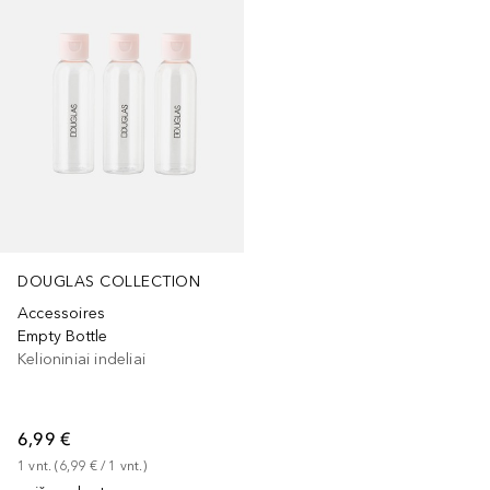
DOUGLAS COLLECTION
Accessoires
Empty Bottle
Kelioniniai indeliai
6,99 €
1
vnt.
 (
6,99 €
 / 
1
vnt.
)