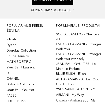
ATSISAKYTI SUTARTIES
©
2026
UAB "DOUGLAS LT"
POPULIARIAUSI PREKIŲ
POPULIARIAUSI PRODUKTAI
ŽENKLAI
SOL DE JANEIRO - Cheirosa
Rituals
48
EMPORIO ARMANI - Stronger
Dyson
With You
Douglas Collection
EMPORIO ARMANI - Stronger
Sol de Janeiro
With You Intensely
MATH SCIETIFIC
JEAN PAUL GAULTIER - Le
Yves Saint Laurent
Male Le Parfum
DIOR
BILLIE EILISH - Eilish
CHANEL
AL HARAMAIN - Amber Oud
Dolce & Gabbana
Gold Edition
YVES SAINT LAURENT - Y
Jean Paul Gaultier
ARMANI - My Way
PAESE
Gisada - Ambassador Men
HUGO BOSS