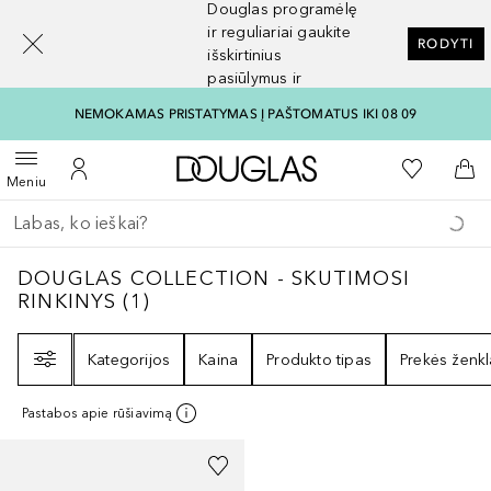
Douglas programėlę
[navigation.slideout.screenreader]
ir reguliariai gaukite
RODYTI
išskirtinius
pasiūlymus ir
nuolaidas
NEMOKAMAS PRISTATYMAS Į PAŠTOMATUS IKI 08 09
Į Douglas pagrindinį pu
Į mano nor
Atidaryti meniu
Į mano paskyrą
Į kr
Meniu
Grįžk atgal
Vykdykite paiešką
DOUGLAS COLLECTION - SKUTIMOSI RINK
DOUGLAS COLLECTION - SKUTIMOSI
RINKINYS
(
1
)
Filtras
Kategorijos
Kaina
Produkto tipas
Prekės ženkl
Pastabos apie rūšiavimą