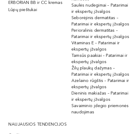
ERBORIAN BB ir CC kremas
Saulės nudegimai – Patarimai
Lūpų pieštukai
ir ekspertų įžvalgos
Seborėjinis dermatitas –
Patarimai ir ekspertų įžvalgos
Perioralinis dermatitas –
Patarimai ir ekspertų įžvalgos
Vitaminas E – Patarimai ir
ekspertų įžvalgos
Tamsūs paakiai – Patarimai ir
ekspertų įžvalgos
Žilų plaukų dažymas –
Patarimai ir ekspertų įžvalgos
Azelaino rūgštis – Patarimai ir
ekspertų įžvalgos
Dieninis makiažas – Patarimai
ir ekspertų įžvalgos
Savaiminio įdegio priemonės
naudojimas
NAUJAUSIOS TENDENCIJOS