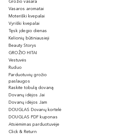
Grožio vasara
Vasaros aromatai
Moteriški kvepalai
Vyriški kvepalai
Tęsk įdegio dienas
Kelionių būtiniausieji
Beauty Storys
GROŽIO HITAI
Vestuvės
Ruduo
Parduotuvių grožio
paslaugos
Raskite tobulą dovaną
Dovanų idėjos Jai
Dovanų idėjos Jam
DOUGLAS Dovanų kortelė
DOUGLAS PDF kuponas
Atsiėmimas parduotuvėje
Click & Return