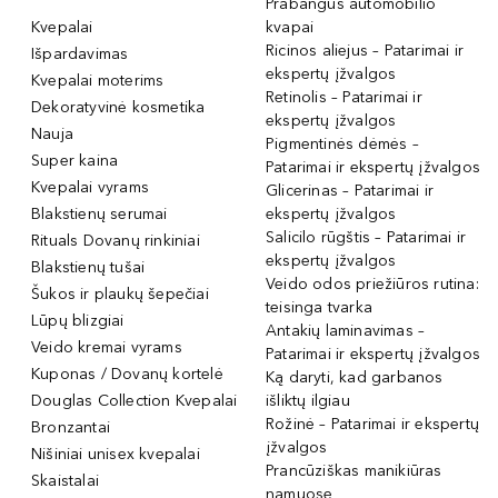
Prabangūs automobilio
Kvepalai
kvapai
Ricinos aliejus – Patarimai ir
Išpardavimas
ekspertų įžvalgos
Kvepalai moterims
Retinolis – Patarimai ir
Dekoratyvinė kosmetika
ekspertų įžvalgos
Nauja
Pigmentinės dėmės –
Super kaina
Patarimai ir ekspertų įžvalgos
Kvepalai vyrams
Glicerinas – Patarimai ir
Blakstienų serumai
ekspertų įžvalgos
Salicilo rūgštis – Patarimai ir
Rituals Dovanų rinkiniai
ekspertų įžvalgos
Blakstienų tušai
Veido odos priežiūros rutina:
Šukos ir plaukų šepečiai
teisinga tvarka
Lūpų blizgiai
Antakių laminavimas –
Veido kremai vyrams
Patarimai ir ekspertų įžvalgos
Kuponas / Dovanų kortelė
Ką daryti, kad garbanos
Douglas Collection Kvepalai
išliktų ilgiau
Rožinė – Patarimai ir ekspertų
Bronzantai
įžvalgos
Nišiniai unisex kvepalai
Prancūziškas manikiūras
Skaistalai
namuose