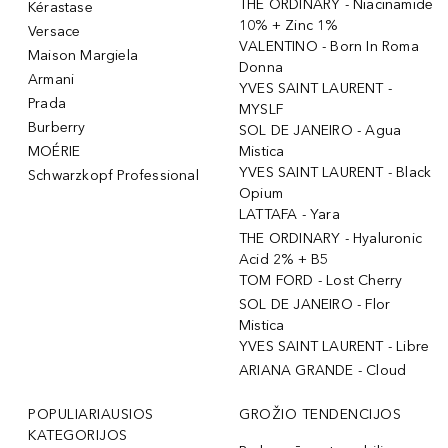
THE ORDINARY - Niacinamide
Kérastase
10% + Zinc 1%
Versace
VALENTINO - Born In Roma
Maison Margiela
Donna
Armani
YVES SAINT LAURENT -
Prada
MYSLF
Burberry
SOL DE JANEIRO - Agua
MOÉRIE
Mistica
YVES SAINT LAURENT - Black
Schwarzkopf Professional
Opium
LATTAFA - Yara
THE ORDINARY - Hyaluronic
Acid 2% + B5
TOM FORD - Lost Cherry
SOL DE JANEIRO - Flor
Mistica
YVES SAINT LAURENT - Libre
ARIANA GRANDE - Cloud
POPULIARIAUSIOS
GROŽIO TENDENCIJOS
KATEGORIJOS