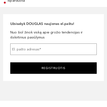
išparduota
Užsisakyk DOUGLAS naujienas el.paštu!
Nuo šiol žinok viską apie grožio tendencijas ir
išskirtinius pasiūlymus
El. pašto adresas
*
REGISTRUOTIS