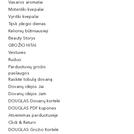
Vasaros aromatai
Moteriški kvepalai
Vyriški kvepalai
Tęsk įdegio dienas
Kelionių būtiniausieji
Beauty Storys
GROŽIO HITAI
Vestuvės
Ruduo
Parduotuvių grožio
paslaugos
Raskite tobulą dovaną
Dovanų idėjos Jai
Dovanų idėjos Jam
DOUGLAS Dovanų kortelė
DOUGLAS PDF kuponas
Atsiėmimas parduotuvėje
Click & Return
DOUGLAS Grožio Kortelė