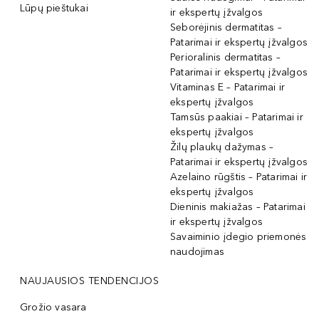
Lūpų pieštukai
ir ekspertų įžvalgos
Seborėjinis dermatitas –
Patarimai ir ekspertų įžvalgos
Perioralinis dermatitas –
Patarimai ir ekspertų įžvalgos
Vitaminas E – Patarimai ir
ekspertų įžvalgos
Tamsūs paakiai – Patarimai ir
ekspertų įžvalgos
Žilų plaukų dažymas –
Patarimai ir ekspertų įžvalgos
Azelaino rūgštis – Patarimai ir
ekspertų įžvalgos
Dieninis makiažas – Patarimai
ir ekspertų įžvalgos
Savaiminio įdegio priemonės
naudojimas
NAUJAUSIOS TENDENCIJOS
Grožio vasara