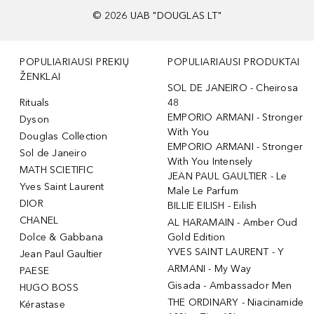
©
2026
UAB "DOUGLAS LT"
POPULIARIAUSI PREKIŲ
POPULIARIAUSI PRODUKTAI
ŽENKLAI
SOL DE JANEIRO - Cheirosa
Rituals
48
EMPORIO ARMANI - Stronger
Dyson
With You
Douglas Collection
EMPORIO ARMANI - Stronger
Sol de Janeiro
With You Intensely
MATH SCIETIFIC
JEAN PAUL GAULTIER - Le
Yves Saint Laurent
Male Le Parfum
DIOR
BILLIE EILISH - Eilish
CHANEL
AL HARAMAIN - Amber Oud
Dolce & Gabbana
Gold Edition
YVES SAINT LAURENT - Y
Jean Paul Gaultier
ARMANI - My Way
PAESE
Gisada - Ambassador Men
HUGO BOSS
THE ORDINARY - Niacinamide
Kérastase