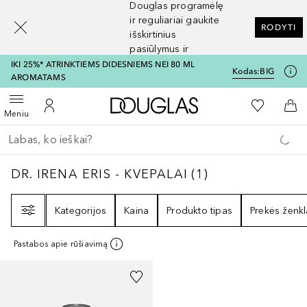
Douglas programėlę
[navigation.slideout.screenreader]
ir reguliariai gaukite
RODYTI
išskirtinius
pasiūlymus ir
nuolaidas
IKI 25%* ATRINKTIEMS DIDESNIEMS NEI 80 ML
Kodas:
BIG
AROMATAMS
Į Douglas pagrindinį pu
Į mano nor
Atidaryti meniu
Į mano paskyrą
Į kr
Meniu
Grįžk atgal
Vykdykite paiešką
DR. IRENA ERIS - KVEPALAI
1
REZULTATAI
DR. IRENA ERIS - KVEPALAI
(
1
)
Filtras
Kategorijos
Kaina
Produkto tipas
Prekės ženkl
Pastabos apie rūšiavimą