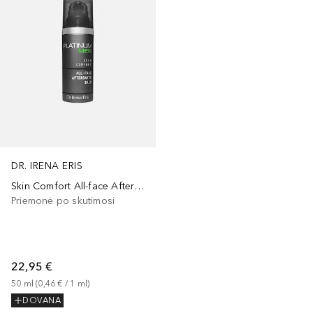
DR. IRENA ERIS
Skin Comfort All-face Aftershave Balm
Priemonė po skutimosi
22,95 €
50
ml
 (
0,46 €
 / 
1
ml
)
DOVANA