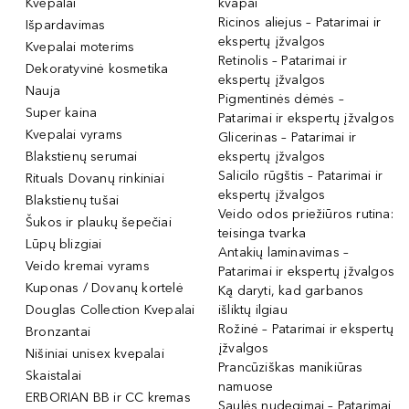
Kvepalai
kvapai
Ricinos aliejus – Patarimai ir
Išpardavimas
ekspertų įžvalgos
Kvepalai moterims
Retinolis – Patarimai ir
Dekoratyvinė kosmetika
ekspertų įžvalgos
Nauja
Pigmentinės dėmės –
Super kaina
Patarimai ir ekspertų įžvalgos
Kvepalai vyrams
Glicerinas – Patarimai ir
Blakstienų serumai
ekspertų įžvalgos
Salicilo rūgštis – Patarimai ir
Rituals Dovanų rinkiniai
ekspertų įžvalgos
Blakstienų tušai
Veido odos priežiūros rutina:
Šukos ir plaukų šepečiai
teisinga tvarka
Lūpų blizgiai
Antakių laminavimas –
Veido kremai vyrams
Patarimai ir ekspertų įžvalgos
Kuponas / Dovanų kortelė
Ką daryti, kad garbanos
Douglas Collection Kvepalai
išliktų ilgiau
Rožinė – Patarimai ir ekspertų
Bronzantai
įžvalgos
Nišiniai unisex kvepalai
Prancūziškas manikiūras
Skaistalai
namuose
ERBORIAN BB ir CC kremas
Saulės nudegimai – Patarimai