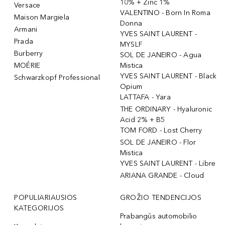
10% + Zinc 1%
Versace
VALENTINO - Born In Roma
Maison Margiela
Donna
Armani
YVES SAINT LAURENT -
Prada
MYSLF
Burberry
SOL DE JANEIRO - Agua
MOÉRIE
Mistica
YVES SAINT LAURENT - Black
Schwarzkopf Professional
Opium
LATTAFA - Yara
THE ORDINARY - Hyaluronic
Acid 2% + B5
TOM FORD - Lost Cherry
SOL DE JANEIRO - Flor
Mistica
YVES SAINT LAURENT - Libre
ARIANA GRANDE - Cloud
POPULIARIAUSIOS
GROŽIO TENDENCIJOS
KATEGORIJOS
Prabangūs automobilio