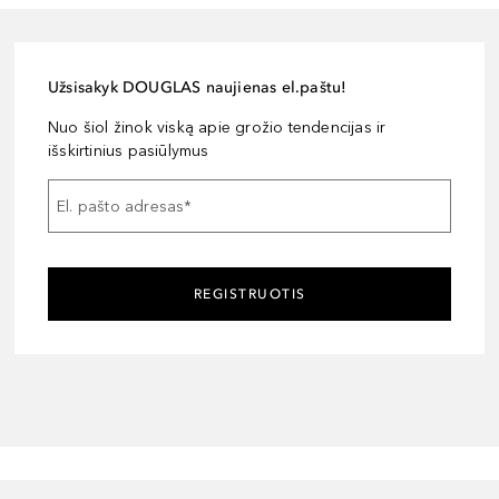
Užsisakyk DOUGLAS naujienas el.paštu!
Nuo šiol žinok viską apie grožio tendencijas ir
išskirtinius pasiūlymus
El. pašto adresas
*
REGISTRUOTIS