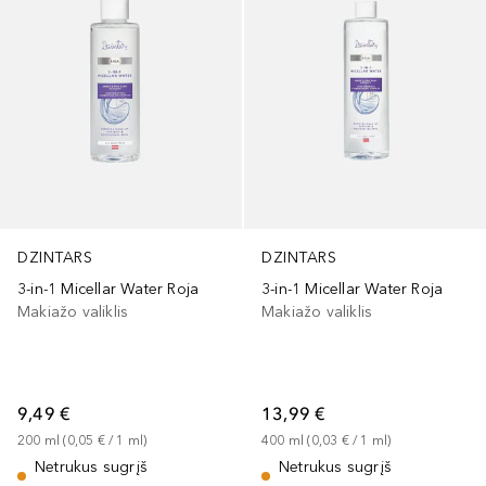
DZINTARS
DZINTARS
3-in-1 Micellar Water Roja
3-in-1 Micellar Water Roja
Makiažo valiklis
Makiažo valiklis
9,49 €
13,99 €
200
ml
 (
0,05 €
 / 
1
ml
)
400
ml
 (
0,03 €
 / 
1
ml
)
Netrukus sugrįš
Netrukus sugrįš