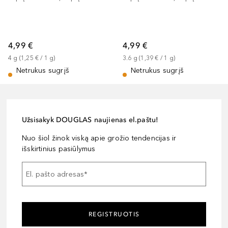
4,99 €
4,99 €
4
g
 (
1,25 €
 / 
1
g
)
3.6
g
 (
1,39 €
 / 
1
g
)
Netrukus sugrįš
Netrukus sugrįš
Užsisakyk DOUGLAS naujienas el.paštu!
Nuo šiol žinok viską apie grožio tendencijas ir
išskirtinius pasiūlymus
El. pašto adresas
*
REGISTRUOTIS