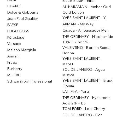
BILLIE EILISH - Eilish
CHANEL
AL HARAMAIN - Amber Oud
Dolce & Gabbana
Gold Edition
YVES SAINT LAURENT - Y
Jean Paul Gaultier
ARMANI - My Way
PAESE
Gisada - Ambassador Men
HUGO BOSS
THE ORDINARY - Niacinamide
Kérastase
10% + Zinc 1%
Versace
VALENTINO - Born In Roma
Maison Margiela
Donna
Armani
YVES SAINT LAURENT -
Prada
MYSLF
Burberry
SOL DE JANEIRO - Agua
MOÉRIE
Mistica
YVES SAINT LAURENT - Black
Schwarzkopf Professional
Opium
LATTAFA - Yara
THE ORDINARY - Hyaluronic
Acid 2% + B5
TOM FORD - Lost Cherry
SOL DE JANEIRO - Flor