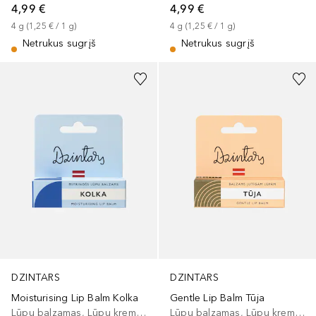
4,99 €
4,99 €
4
g
 (
1,25 €
 / 
1
g
)
4
g
 (
1,25 €
 / 
1
g
)
Netrukus sugrįš
Netrukus sugrįš
DZINTARS
DZINTARS
Moisturising Lip Balm Kolka
Gentle Lip Balm Tūja
Lūpų balzamas, Lūpų kremas
Lūpų balzamas, Lūpų kremas