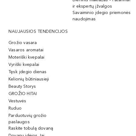
ir ekspertų įžvalgos
Savaiminio įdegio priemonės
naudojimas
NAUJAUSIOS TENDENCIJOS
Grožio vasara
Vasaros aromatai
Moteriški kvepalai
Vyriški kvepalai
Tęsk įdegio dienas
Kelionių būtiniausieji
Beauty Storys
GROŽIO HITAI
Vestuvės
Ruduo
Parduotuvių grožio
paslaugos
Raskite tobulą dovaną
Dovanų idėjos Jai