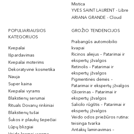
Mistica
YVES SAINT LAURENT - Libre
ARIANA GRANDE - Cloud
POPULIARIAUSIOS
GROŽIO TENDENCIJOS
KATEGORIJOS
Prabangūs automobilio
Kvepalai
kvapai
Ricinos aliejus – Patarimai ir
Išpardavimas
ekspertų įžvalgos
Kvepalai moterims
Retinolis – Patarimai ir
Dekoratyvinė kosmetika
ekspertų įžvalgos
Nauja
Pigmentinės dėmės –
Super kaina
Patarimai ir ekspertų įžvalgos
Kvepalai vyrams
Glicerinas – Patarimai ir
Blakstienų serumai
ekspertų įžvalgos
Salicilo rūgštis – Patarimai ir
Rituals Dovanų rinkiniai
ekspertų įžvalgos
Blakstienų tušai
Veido odos priežiūros rutina:
Šukos ir plaukų šepečiai
teisinga tvarka
Lūpų blizgiai
Antakių laminavimas –