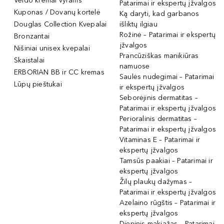
Veido kremai vyrams
Patarimai ir ekspertų įžvalgos
Kuponas / Dovanų kortelė
Ką daryti, kad garbanos
Douglas Collection Kvepalai
išliktų ilgiau
Rožinė – Patarimai ir ekspertų
Bronzantai
įžvalgos
Nišiniai unisex kvepalai
Prancūziškas manikiūras
Skaistalai
namuose
ERBORIAN BB ir CC kremas
Saulės nudegimai – Patarimai
Lūpų pieštukai
ir ekspertų įžvalgos
Seborėjinis dermatitas –
Patarimai ir ekspertų įžvalgos
Perioralinis dermatitas –
Patarimai ir ekspertų įžvalgos
Vitaminas E – Patarimai ir
ekspertų įžvalgos
Tamsūs paakiai – Patarimai ir
ekspertų įžvalgos
Žilų plaukų dažymas –
Patarimai ir ekspertų įžvalgos
Azelaino rūgštis – Patarimai ir
ekspertų įžvalgos
Dieninis makiažas – Patarimai