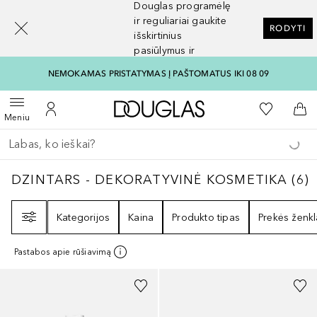
Douglas programėlę
[navigation.slideout.screenreader]
ir reguliariai gaukite
RODYTI
išskirtinius
pasiūlymus ir
nuolaidas
NEMOKAMAS PRISTATYMAS Į PAŠTOMATUS IKI 08 09
Į Douglas pagrindinį pu
Į mano nor
Atidaryti meniu
Į mano paskyrą
Į kr
Meniu
Grįžk atgal
Vykdykite paiešką
DZINTARS - DEKORATYVINĖ KOSMETIKA
6
DZINTARS - DEKORATYVINĖ KOSMETIKA
(
6
)
Filtras
Kategorijos
Kaina
Produkto tipas
Prekės ženkl
Pastabos apie rūšiavimą