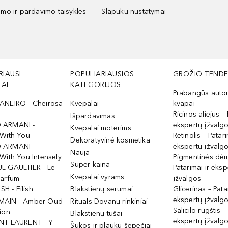
kimo ir pardavimo taisyklės
Slapukų nustatymai
RIAUSI
POPULIARIAUSIOS
GROŽIO TENDE
AI
KATEGORIJOS
Prabangūs auto
ANEIRO - Cheirosa
Kvepalai
kvapai
Ricinos aliejus – 
Išpardavimas
 ARMANI -
ekspertų įžvalg
Kvepalai moterims
 With You
Retinolis – Patari
Dekoratyvinė kosmetika
 ARMANI -
ekspertų įžvalg
Nauja
With You Intensely
Pigmentinės dė
Super kaina
L GAULTIER - Le
Patarimai ir eksp
Kvepalai vyrams
Parfum
įžvalgos
ISH - Eilish
Blakstienų serumai
Glicerinas – Pata
ekspertų įžvalg
MAIN - Amber Oud
Rituals Dovanų rinkiniai
Salicilo rūgštis –
ion
Blakstienų tušai
ekspertų įžvalg
NT LAURENT - Y
Šukos ir plaukų šepečiai