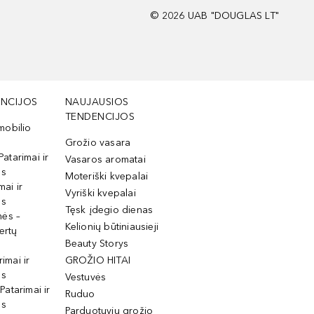
©
2026
UAB "DOUGLAS LT"
NCIJOS
NAUJAUSIOS
TENDENCIJOS
mobilio
Grožio vasara
Patarimai ir
Vasaros aromatai
os
Moteriški kvepalai
mai ir
Vyriški kvepalai
os
Tęsk įdegio dienas
mės –
Kelionių būtiniausieji
ertų
Beauty Storys
rimai ir
GROŽIO HITAI
os
Vestuvės
 Patarimai ir
Ruduo
os
Parduotuvių grožio