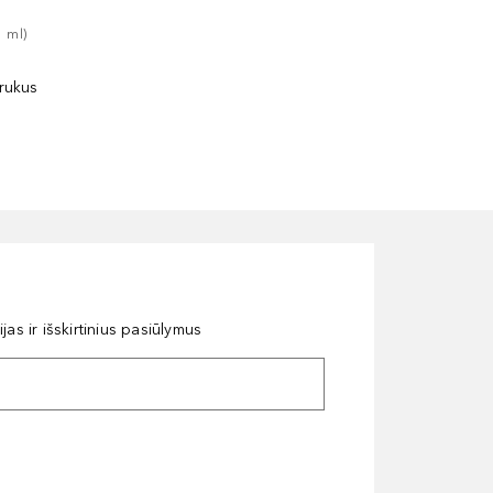
1
ml
)
rukus
as ir išskirtinius pasiūlymus