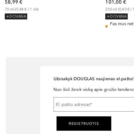
58,99 €
101,00 €
70
ml
 (
0,84 €
 / 
1
ml
)
250
ml
 (
0,40 €
 / 
DOVANA
DOVANA
Pas mus net
Užsisakyk DOUGLAS naujienas el.paštu!
Nuo šiol žinok viską apie grožio tendencij
El. pašto adresas
*
REGISTRUOTIS