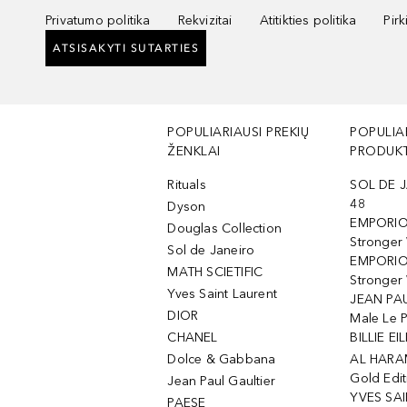
Privatumo politika
Rekvizitai
Atitikties politika
Pir
ATSISAKYTI SUTARTIES
POPULIARIAUSI PREKIŲ
POPULIA
ŽENKLAI
PRODUKT
Rituals
SOL DE J
48
Dyson
EMPORIO
Douglas Collection
Stronger
Sol de Janeiro
EMPORIO
MATH SCIETIFIC
Stronger 
Yves Saint Laurent
JEAN PAU
DIOR
Male Le 
CHANEL
BILLIE EIL
Dolce & Gabbana
AL HARA
Gold Edit
Jean Paul Gaultier
YVES SAI
PAESE