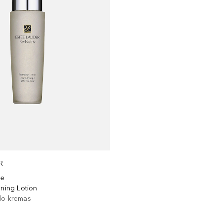
R
ge
ening Lotion
do kremas