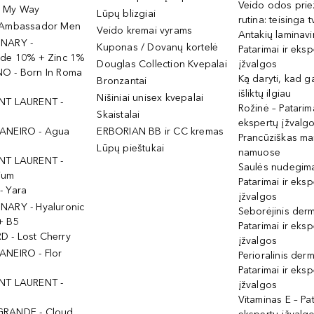
Veido odos prie
- My Way
Lūpų blizgiai
rutina: teisinga 
 Ambassador Men
Veido kremai vyrams
Antakių laminav
INARY -
Kuponas / Dovanų kortelė
Patarimai ir eksp
ide 10% + Zinc 1%
Douglas Collection Kvepalai
įžvalgos
O - Born In Roma
Ką daryti, kad 
Bronzantai
išliktų ilgiau
Nišiniai unisex kvepalai
NT LAURENT -
Rožinė – Patarima
Skaistalai
ekspertų įžvalg
ANEIRO - Agua
ERBORIAN BB ir CC kremas
Prancūziškas ma
Lūpų pieštukai
namuose
NT LAURENT -
Saulės nudegima
ium
Patarimai ir eksp
- Yara
įžvalgos
NARY - Hyaluronic
Seborėjinis derm
+ B5
Patarimai ir eksp
 - Lost Cherry
įžvalgos
ANEIRO - Flor
Perioralinis derm
Patarimai ir eksp
NT LAURENT -
įžvalgos
Vitaminas E – Pat
GRANDE - Cloud