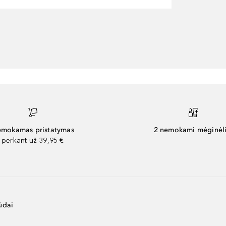
mokamas pristatymas
2 nemokami mėginėli
perkant už 39,95 €
ūdai