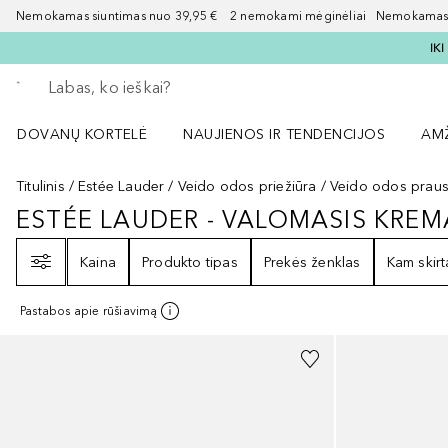
Nemokamas siuntimas nuo 39,95 € 2 nemokami mėginėliai Nemokamas d
IK
Grįžk atgal
Vykdykite paiešką
DOVANŲ KORTELĖ
NAUJIENOS IR TENDENCIJOS
AM
Atidaryti NAUJIENOS IR TENDENCIJOS 
Atid
Titulinis
Estée Lauder
Veido odos priežiūra
Veido odos prausi
ESTÉE LAUDER - VALOMASIS KREM
ESTÉE LAUDER - VALOMASIS KR
Filtras
Kaina
Produkto tipas
Prekės ženklas
Kam skirt
Pastabos apie rūšiavimą