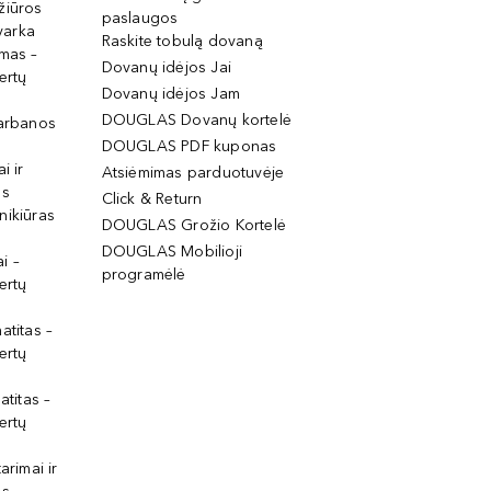
žiūros
paslaugos
tvarka
Raskite tobulą dovaną
imas –
Dovanų idėjos Jai
ertų
Dovanų idėjos Jam
DOUGLAS Dovanų kortelė
garbanos
DOUGLAS PDF kuponas
i ir
Atsiėmimas parduotuvėje
os
Click & Return
nikiūras
DOUGLAS Grožio Kortelė
DOUGLAS Mobilioji
i –
programėlė
ertų
atitas –
ertų
atitas –
ertų
arimai ir