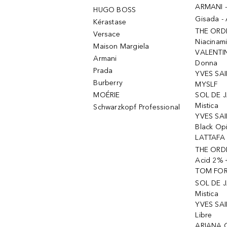
ARMANI 
HUGO BOSS
Gisada -
Kérastase
THE ORD
Versace
Niacinam
Maison Margiela
VALENTIN
Armani
Donna
Prada
YVES SAI
Burberry
MYSLF
MOÉRIE
SOL DE J
Mistica
Schwarzkopf Professional
YVES SAI
Black Op
LATTAFA 
THE ORDI
Acid 2% 
TOM FORD
SOL DE J
Mistica
YVES SAI
Libre
ARIANA 