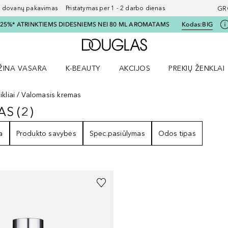
ovanų pakavimas Pristatymas per 1 - 2 darbo dienas
GR
I 25%* ATRINKTIEMS DIDESNIEMS NEI 80 ML AROMATAMS
Kodas:
BIG
Į Douglas pagrindinį pu
ŽINA VASARA
K-BEAUTY
AKCIJOS
PREKIŲ ŽENKLAI
meniu
aryti Amžina vasara meniu
Atidaryti AKCIJOS meniu
Atidaryti PREKIŲ 
kliai
Valomasis kremas
AS
(
2
)
EMAS
2
REZULTATAI
a
Produkto savybės
Spec.pasiūlymas
Odos tipas