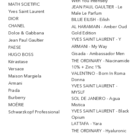
With You Intensely
MATH SCIETIFIC
JEAN PAUL GAULTIER - Le
Yves Saint Laurent
Male Le Parfum
DIOR
BILLIE EILISH - Eilish
CHANEL
AL HARAMAIN - Amber Oud
Dolce & Gabbana
Gold Edition
YVES SAINT LAURENT - Y
Jean Paul Gaultier
ARMANI - My Way
PAESE
Gisada - Ambassador Men
HUGO BOSS
THE ORDINARY - Niacinamide
Kérastase
10% + Zinc 1%
Versace
VALENTINO - Born In Roma
Maison Margiela
Donna
Armani
YVES SAINT LAURENT -
Prada
MYSLF
Burberry
SOL DE JANEIRO - Agua
MOÉRIE
Mistica
YVES SAINT LAURENT - Black
Schwarzkopf Professional
Opium
LATTAFA - Yara
THE ORDINARY - Hyaluronic