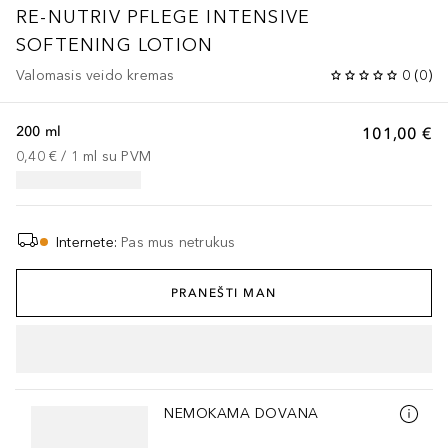
RE-NUTRIV PFLEGE
INTENSIVE
SOFTENING LOTION
Valomasis veido kremas
0
(
0
)
200 ml
101,00 €
0,40 €
 / 
1
ml
su PVM
Internete
:
Pas mus netrukus
PRANEŠTI MAN
Praleisti slankiklį
NEMOKAMA DOVANA