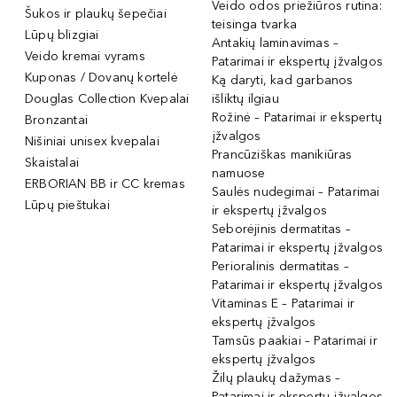
Veido odos priežiūros rutina:
Šukos ir plaukų šepečiai
teisinga tvarka
Lūpų blizgiai
Antakių laminavimas –
Veido kremai vyrams
Patarimai ir ekspertų įžvalgos
Kuponas / Dovanų kortelė
Ką daryti, kad garbanos
Douglas Collection Kvepalai
išliktų ilgiau
Rožinė – Patarimai ir ekspertų
Bronzantai
įžvalgos
Nišiniai unisex kvepalai
Prancūziškas manikiūras
Skaistalai
namuose
ERBORIAN BB ir CC kremas
Saulės nudegimai – Patarimai
Lūpų pieštukai
ir ekspertų įžvalgos
Seborėjinis dermatitas –
Patarimai ir ekspertų įžvalgos
Perioralinis dermatitas –
Patarimai ir ekspertų įžvalgos
Vitaminas E – Patarimai ir
ekspertų įžvalgos
Tamsūs paakiai – Patarimai ir
ekspertų įžvalgos
Žilų plaukų dažymas –
Patarimai ir ekspertų įžvalgos