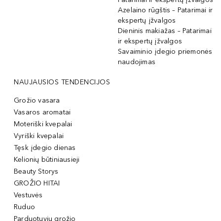
Azelaino rūgštis – Patarimai ir
ekspertų įžvalgos
Dieninis makiažas – Patarimai
ir ekspertų įžvalgos
Savaiminio įdegio priemonės
naudojimas
NAUJAUSIOS TENDENCIJOS
Grožio vasara
Vasaros aromatai
Moteriški kvepalai
Vyriški kvepalai
Tęsk įdegio dienas
Kelionių būtiniausieji
Beauty Storys
GROŽIO HITAI
Vestuvės
Ruduo
Parduotuvių grožio