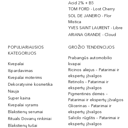
Acid 2% + B5
TOM FORD - Lost Cherry
SOL DE JANEIRO - Flor
Mistica
YVES SAINT LAURENT - Libre
ARIANA GRANDE - Cloud
POPULIARIAUSIOS
GROŽIO TENDENCIJOS
KATEGORIJOS
Prabangūs automobilio
Kvepalai
kvapai
Ricinos aliejus – Patarimai ir
Išpardavimas
ekspertų įžvalgos
Kvepalai moterims
Retinolis – Patarimai ir
Dekoratyvinė kosmetika
ekspertų įžvalgos
Nauja
Pigmentinės dėmės –
Super kaina
Patarimai ir ekspertų įžvalgos
Kvepalai vyrams
Glicerinas – Patarimai ir
Blakstienų serumai
ekspertų įžvalgos
Salicilo rūgštis – Patarimai ir
Rituals Dovanų rinkiniai
ekspertų įžvalgos
Blakstienų tušai