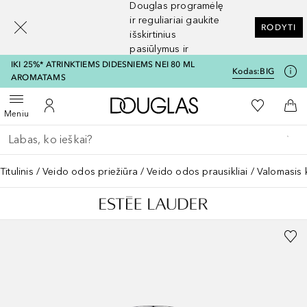
Douglas programėlę
[navigation.slideout.screenreader]
ir reguliariai gaukite
RODYTI
išskirtinius
pasiūlymus ir
nuolaidas
IKI 25%* ATRINKTIEMS DIDESNIEMS NEI 80 ML
Kodas:
BIG
AROMATAMS
Į Douglas pagrindinį pu
Į mano nor
Atidaryti meniu
Į mano paskyrą
Į kr
Meniu
Grįžk atgal
Vykdykite paiešką
Titulinis
Veido odos priežiūra
Veido odos prausikliai
Valomasis